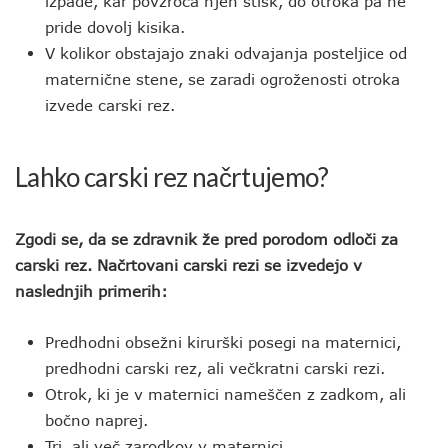
izpade, kar povzroča njen stisk, do otroka pa ne
pride dovolj kisika.
V kolikor obstajajo znaki odvajanja posteljice od
maternične stene, se zaradi ogroženosti otroka
izvede carski rez.
Lahko carski rez načrtujemo?
Zgodi se, da se zdravnik že pred porodom odloči za
carski rez. Načrtovani carski rezi se izvedejo v
naslednjih primerih:
Predhodni obsežni kirurški posegi na maternici,
predhodni carski rez, ali večkratni carski rezi.
Otrok, ki je v maternici nameščen z zadkom, ali
bočno naprej.
Tri, ali več zarodkov v maternici.