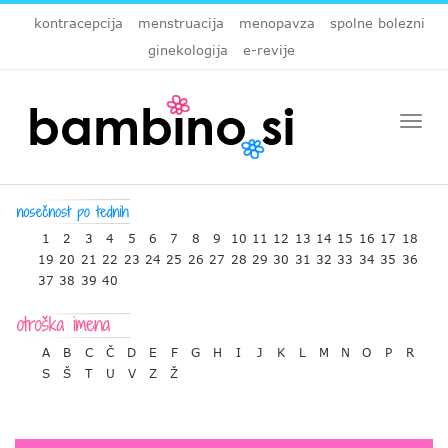
kontracepcija
menstruacija
menopavza
spolne bolezni
ginekologija
e-revije
Togg
navi
1
2
3
4
5
6
7
8
9
10
11
12
13
14
15
16
17
18
19
20
21
22
23
24
25
26
27
28
29
30
31
32
33
34
35
36
37
38
39
40
A
B
C
Č
D
E
F
G
H
I
J
K
L
M
N
O
P
R
S
Š
T
U
V
Z
Ž