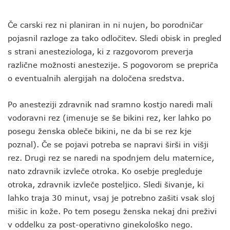
Če carski rez ni planiran in ni nujen, bo porodničar
pojasnil razloge za tako odločitev. Sledi obisk in pregled
s strani anesteziologa, ki z razgovorom preverja
različne možnosti anestezije. S pogovorom se prepriča
o eventualnih alergijah na določena sredstva.
Po anesteziji zdravnik nad sramno kostjo naredi mali
vodoravni rez (imenuje se še bikini rez, ker lahko po
posegu ženska obleče bikini, ne da bi se rez kje
poznal). Če se pojavi potreba se napravi širši in višji
rez. Drugi rez se naredi na spodnjem delu maternice,
nato zdravnik izvleče otroka. Ko osebje pregleduje
otroka, zdravnik izvleče posteljico. Sledi šivanje, ki
lahko traja 30 minut, vsaj je potrebno zašiti vsak sloj
mišic in kože. Po tem posegu ženska nekaj dni preživi
v oddelku za post-operativno ginekološko nego.