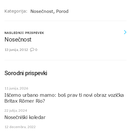
Kategorija:
Nosečnost
,
Porod
NASLEDNJI PRISPEVEK
Nosečnost
13 junija, 2012
0
Sorodni prispevki
11 junija, 2026
Iščemo urbano mamo: boš prav ti novi obraz vozička
Britax Römer Rio?
22 julija, 2024
Nosečniški koledar
12 decembra, 2022