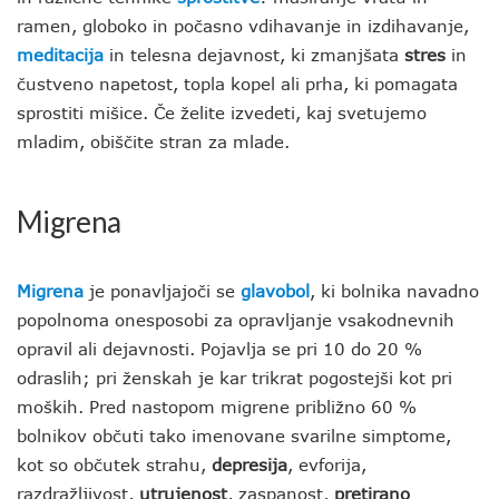
ramen, globoko in počasno vdihavanje in izdihavanje,
meditacija
in telesna dejavnost, ki zmanjšata
stres
in
čustveno napetost, topla kopel ali prha, ki pomagata
sprostiti mišice. Če želite izvedeti, kaj svetujemo
mladim, obiščite stran za mlade.
Migrena
Migrena
je ponavljajoči se
glavobol
, ki bolnika navadno
popolnoma onesposobi za opravljanje vsakodnevnih
opravil ali dejavnosti. Pojavlja se pri 10 do 20 %
odraslih; pri ženskah je kar trikrat pogostejši kot pri
moških. Pred nastopom migrene približno 60 %
bolnikov občuti tako imenovane svarilne simptome,
kot so občutek strahu,
depresija
, evforija,
razdražljivost,
utrujenost
, zaspanost,
pretirano