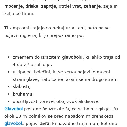
močenje
,
driska
,
zaprtje
, otrdel vrat,
zehanje
, žeja in
želja po hrani.
Ti simptomi trajajo do nekaj ur ali dni, nato pa se
pojavi migrena, ki jo prepoznamo po:
zmernem do izrazitem
glavobol
u, ki lahko traja od
4 do 72 ur ali dlje,
utripajoči bolečini, ki se sprva pojavi le na eni
strani glave, nato pa se razširi še na drugo stran,
slabosti
,
bruhanju
,
občutljivosti za svetlobo, zvok ali dišave.
Glavobol
postane še izrazitejši, če se bolnik giblje. Pri
okoli 10 % bolnikov se pred napadom migrenskega
glavobol
a pojavi
avra
, ki navadno traja manj kot eno