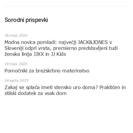
Sorodni prispevki
18 maja, 2026
Modna novica pomladi: največji JACK&JONES v
Sloveniji odprl vrata, premierno predstavljeni tudi
ženska linija JJXX in JJ Kids
19 maja, 2025
Pomočniki za brezskrbno materinstvo
14 aprila, 2025
Zakaj se splača imeti stensko uro doma? Praktičen in
stilski dodatek za vsak dom