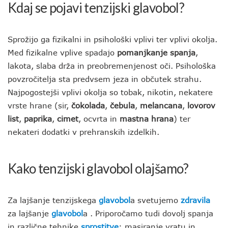
Kdaj se pojavi tenzijski glavobol?
Sprožijo ga fizikalni in psihološki vplivi ter vplivi okolja.
Med fizikalne vplive spadajo
pomanjkanje spanja
,
lakota, slaba drža in preobremenjenost oči. Psihološka
povzročitelja sta predvsem jeza in občutek strahu.
Najpogostejši vplivi okolja so tobak, nikotin, nekatere
vrste hrane (sir,
čokolada
,
čebula
,
melancana
,
lovorov
list
,
paprika
,
cimet
, ocvrta in
mastna hrana
) ter
nekateri dodatki v prehranskih izdelkih.
Kako tenzijski glavobol olajšamo?
Za lajšanje tenzijskega
glavobol
a svetujemo
zdravila
za lajšanje
glavobol
a . Priporočamo tudi dovolj spanja
in različne tehnike
sprostitve
: masiranje vratu in