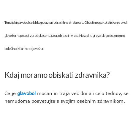
Tenzijski
glavobol
se lahko pojavi pri odraslih vseh starosti. Občutimo ga kot stiskanje okoli
glave ter napetost v predelu senc, čela, obraza in vratu. Navadno gre za blago do zmerno
bolečino, ki lahko traja več ur.
Kdaj moramo obiskati zdravnika?
Če je
glavobol
močan in traja več dni ali celo tednov, se
nemudoma posvetujte s svojim osebnim zdravnikom.