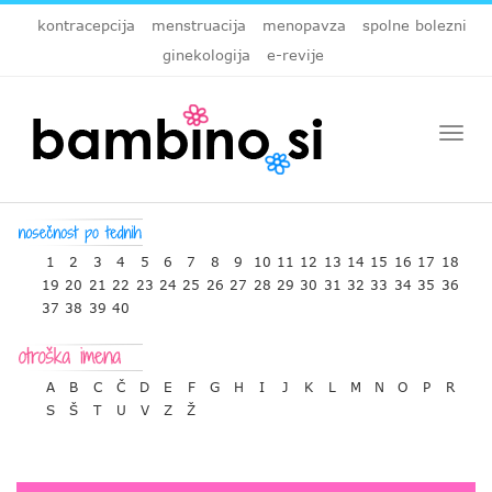
kontracepcija
menstruacija
menopavza
spolne bolezni
ginekologija
e-revije
Togg
navi
1
2
3
4
5
6
7
8
9
10
11
12
13
14
15
16
17
18
19
20
21
22
23
24
25
26
27
28
29
30
31
32
33
34
35
36
37
38
39
40
A
B
C
Č
D
E
F
G
H
I
J
K
L
M
N
O
P
R
S
Š
T
U
V
Z
Ž