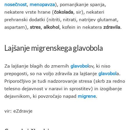
nosečnost
,
menopavza
), pomanjkanje spanja,
nekatere vrste hrane (
čokolada
, sir), nekateri
prehranski dodatki (nitriti, nitrati, natrijev glutamat,
aspartam),
stres
,
alkohol
, kofein in nekatera
zdravila
.
Lajšanje migrenskega glavobola
Za lajšanje blagih do zmernih
glavobol
ov, ki niso
prepogosti, so na voljo zdravila za lajšanje
glavobol
a.
Priporočljivo je tudi nadzorovanje stresa (skrb za redno
telesno dejavnost v naravi in sprostitev) in izogibanje
dejavnikom, ki povzročajo napad
migrene
.
vir: eZdravje