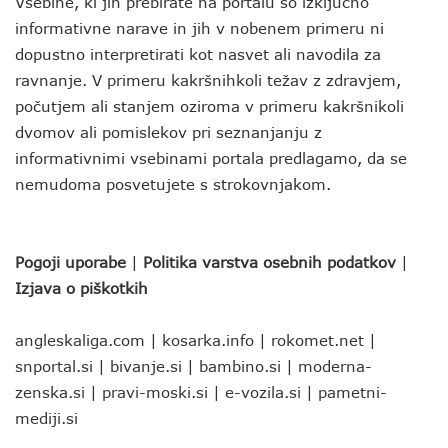
Vsebine, ki jih prebirate na portalu so izključno
informativne narave in jih v nobenem primeru ni
dopustno interpretirati kot nasvet ali navodila za
ravnanje. V primeru kakršnihkoli težav z zdravjem,
počutjem ali stanjem oziroma v primeru kakršnikoli
dvomov ali pomislekov pri seznanjanju z
informativnimi vsebinami portala predlagamo, da se
nemudoma posvetujete s strokovnjakom.
Pogoji uporabe
|
Politika varstva osebnih podatkov
|
Izjava o piškotkih
angleskaliga.com
|
kosarka.info
|
rokomet.net
|
snportal.si
|
bivanje.si
|
bambino.si
|
moderna-
zenska.si
|
pravi-moski.si
|
e-vozila.si
|
pametni-
mediji.si