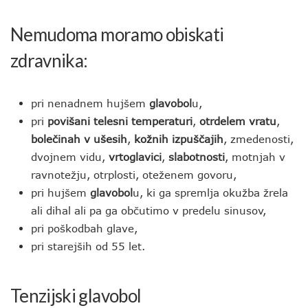
Nemudoma moramo obiskati
zdravnika:
pri nenadnem hujšem
glavobol
u,
pri
povišani telesni temperaturi
,
otrdelem vratu
,
bolečinah v ušesih
,
kožnih izpuščajih
, zmedenosti,
dvojnem vidu,
vrtoglavici
,
slabotnosti
, motnjah v
ravnotežju, otrplosti, oteženem govoru,
pri hujšem
glavobol
u, ki ga spremlja okužba žrela
ali dihal ali pa ga občutimo v predelu sinusov,
pri poškodbah glave,
pri starejših od 55 let.
Tenzijski glavobol