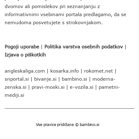
dvomov ali pomislekov pri seznanjanju z
informativnimi vsebinami portala predlagamo, da se
nemudoma posvetujete s strokovnjakom.
Pogoji uporabe
|
Politika varstva osebnih podatkov
|
Izjava o piškotkih
angleskaliga.com
|
kosarka.info
|
rokomet.net
|
snportal.si
|
bivanje.si
|
bambino.si
|
moderna-
zenska.si
|
pravi-moski.si
|
e-vozila.si
|
pametni-
mediji.si
Vse pravice pridržane © bambino.si