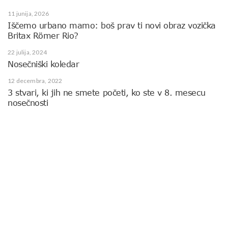
11 junija, 2026
Iščemo urbano mamo: boš prav ti novi obraz vozička
Britax Römer Rio?
22 julija, 2024
Nosečniški koledar
12 decembra, 2022
3 stvari, ki jih ne smete početi, ko ste v 8. mesecu
nosečnosti