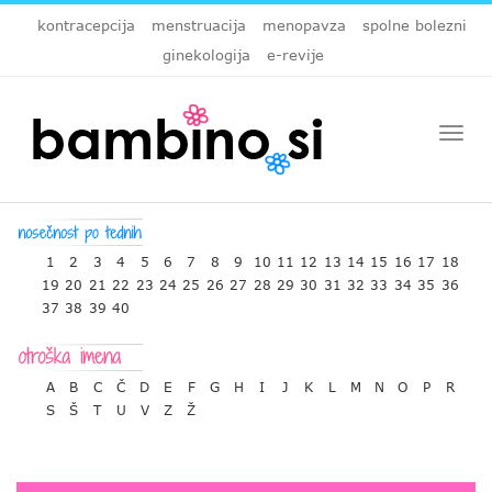
kontracepcija
menstruacija
menopavza
spolne bolezni
ginekologija
e-revije
Togg
navi
1
2
3
4
5
6
7
8
9
10
11
12
13
14
15
16
17
18
19
20
21
22
23
24
25
26
27
28
29
30
31
32
33
34
35
36
37
38
39
40
A
B
C
Č
D
E
F
G
H
I
J
K
L
M
N
O
P
R
S
Š
T
U
V
Z
Ž