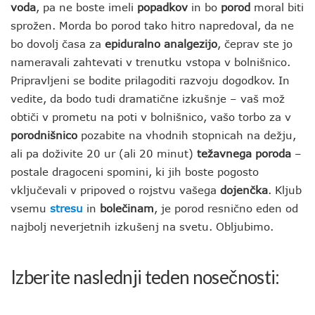
voda
, pa ne boste imeli
popadkov
in bo
porod
moral biti
sprožen. Morda bo porod tako hitro napredoval, da ne
bo dovolj časa za
epiduralno analgezijo
, čeprav ste jo
nameravali zahtevati v trenutku vstopa v bolnišnico.
Pripravljeni se bodite prilagoditi razvoju dogodkov. In
vedite, da bodo tudi dramatične izkušnje – vaš mož
obtiči v prometu na poti v bolnišnico, vašo torbo za v
porodnišnico
pozabite na vhodnih stopnicah na dežju,
ali pa doživite 20 ur (ali 20 minut)
težavnega poroda
–
postale dragoceni spomini, ki jih boste pogosto
vključevali v pripoved o rojstvu vašega
dojenčka
. Kljub
vsemu
stresu
in
bolečinam
, je porod resnično eden od
najbolj neverjetnih izkušenj na svetu. Obljubimo.
Izberite naslednji teden nosečnosti: