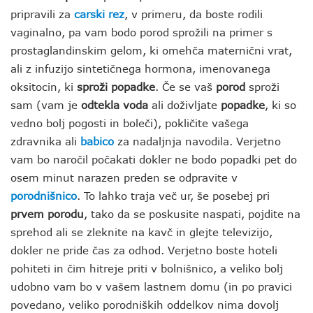
pripravili za
carski rez
, v primeru, da boste rodili
vaginalno, pa vam bodo porod sprožili na primer s
prostaglandinskim gelom, ki omehča maternični vrat,
ali z infuzijo sintetičnega hormona, imenovanega
oksitocin, ki
sproži popadke
. Če se vaš
porod
sproži
sam (vam je
odtekla voda
ali doživljate
popadke
, ki so
vedno bolj pogosti in boleči), pokličite vašega
zdravnika ali
babico
za nadaljnja navodila. Verjetno
vam bo naročil počakati dokler ne bodo popadki pet do
osem minut narazen preden se odpravite v
porodnišnico
. To lahko traja več ur, še posebej pri
prvem porodu
, tako da se poskusite naspati, pojdite na
sprehod ali se zleknite na kavč in glejte televizijo,
dokler ne pride čas za odhod. Verjetno boste hoteli
pohiteti in čim hitreje priti v bolnišnico, a veliko bolj
udobno vam bo v vašem lastnem domu (in po pravici
povedano, veliko porodniških oddelkov nima dovolj