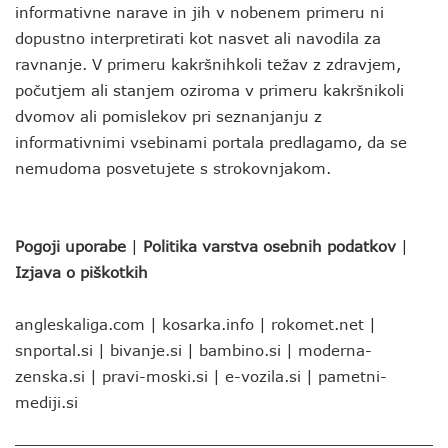
informativne narave in jih v nobenem primeru ni
dopustno interpretirati kot nasvet ali navodila za
ravnanje. V primeru kakršnihkoli težav z zdravjem,
počutjem ali stanjem oziroma v primeru kakršnikoli
dvomov ali pomislekov pri seznanjanju z
informativnimi vsebinami portala predlagamo, da se
nemudoma posvetujete s strokovnjakom.
Pogoji uporabe
|
Politika varstva osebnih podatkov
|
Izjava o piškotkih
angleskaliga.com
|
kosarka.info
|
rokomet.net
|
snportal.si
|
bivanje.si
|
bambino.si
|
moderna-
zenska.si
|
pravi-moski.si
|
e-vozila.si
|
pametni-
mediji.si