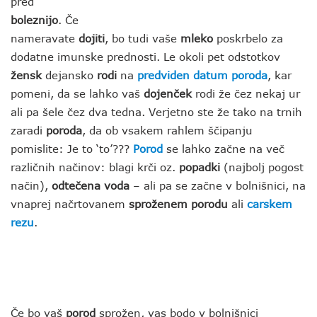
pred
boleznijo
. Če
nameravate
dojiti
, bo tudi vaše
mleko
poskrbelo za
dodatne imunske prednosti. Le okoli pet odstotkov
žensk
dejansko
rodi
na
predviden datum poroda
, kar
pomeni, da se lahko vaš
dojenček
rodi že čez nekaj ur
ali pa šele čez dva tedna. Verjetno ste že tako na trnih
zaradi
poroda
, da ob vsakem rahlem ščipanju
pomislite: Je to ‘to’???
Porod
se lahko začne na več
različnih načinov: blagi krči oz.
popadki
(najbolj pogost
način),
odtečena voda
– ali pa se začne v bolnišnici, na
vnaprej načrtovanem
sproženem porodu
ali
carskem
rezu
.
Če bo vaš
porod
sprožen, vas bodo v bolnišnici