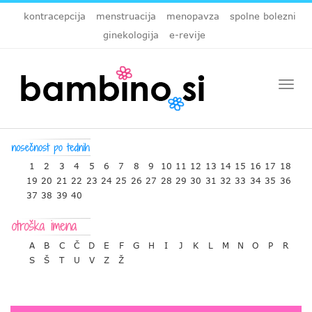
kontracepcija
menstruacija
menopavza
spolne bolezni
ginekologija
e-revije
Togg
navi
1
2
3
4
5
6
7
8
9
10
11
12
13
14
15
16
17
18
19
20
21
22
23
24
25
26
27
28
29
30
31
32
33
34
35
36
37
38
39
40
A
B
C
Č
D
E
F
G
H
I
J
K
L
M
N
O
P
R
S
Š
T
U
V
Z
Ž