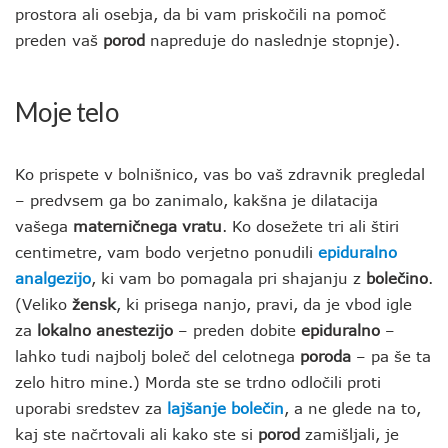
prostora ali osebja, da bi vam priskočili na pomoč
preden vaš
porod
napreduje do naslednje stopnje).
Moje telo
Ko prispete v bolnišnico, vas bo vaš zdravnik pregledal
– predvsem ga bo zanimalo, kakšna je dilatacija
vašega
materničnega vratu
. Ko dosežete tri ali štiri
centimetre, vam bodo verjetno ponudili
epiduralno
analgezijo
, ki vam bo pomagala pri shajanju z
bolečino
.
(Veliko
žensk
, ki prisega nanjo, pravi, da je vbod igle
za
lokalno anestezijo
– preden dobite
epiduralno
–
lahko tudi najbolj boleč del celotnega
poroda
– pa še ta
zelo hitro mine.) Morda ste se trdno odločili proti
uporabi sredstev za
lajšanje bolečin
, a ne glede na to,
kaj ste načrtovali ali kako ste si
porod
zamišljali, je