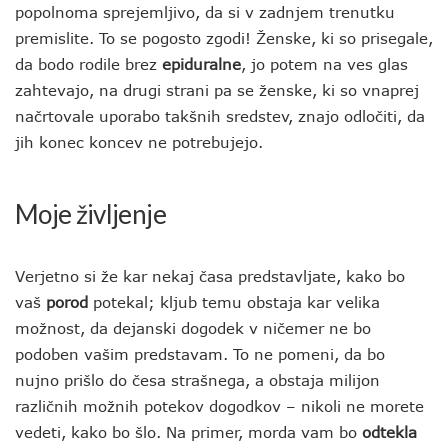
popolnoma sprejemljivo, da si v zadnjem trenutku
premislite. To se pogosto zgodi! Ženske, ki so prisegale,
da bodo rodile brez
epiduralne
, jo potem na ves glas
zahtevajo, na drugi strani pa se ženske, ki so vnaprej
načrtovale uporabo takšnih sredstev, znajo odločiti, da
jih konec koncev ne potrebujejo.
Moje življenje
Verjetno si že kar nekaj časa predstavljate, kako bo
vaš
porod
potekal; kljub temu obstaja kar velika
možnost, da dejanski dogodek v ničemer ne bo
podoben vašim predstavam. To ne pomeni, da bo
nujno prišlo do česa strašnega, a obstaja milijon
različnih možnih potekov dogodkov – nikoli ne morete
vedeti, kako bo šlo. Na primer, morda vam bo
odtekla