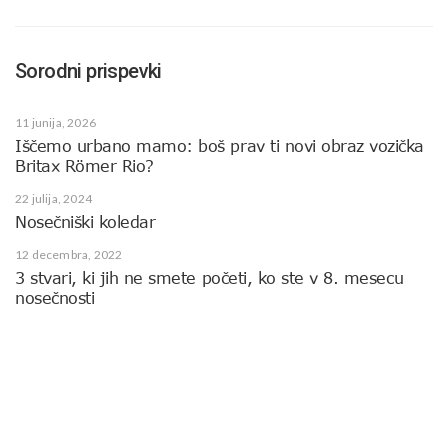
Sorodni prispevki
11 junija, 2026
Iščemo urbano mamo: boš prav ti novi obraz vozička
Britax Römer Rio?
22 julija, 2024
Nosečniški koledar
12 decembra, 2022
3 stvari, ki jih ne smete početi, ko ste v 8. mesecu
nosečnosti