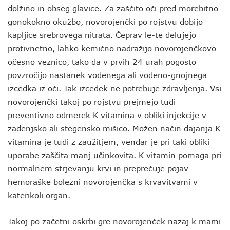
dolžino in obseg glavice. Za zaščito oči pred morebitno
gonokokno okužbo, novorojenčki po rojstvu dobijo
kapljice srebrovega nitrata. Čeprav le-te delujejo
protivnetno, lahko kemično nadražijo novorojenčkovo
očesno veznico, tako da v prvih 24 urah pogosto
povzročijo nastanek vodenega ali vodeno-gnojnega
izcedka iz oči. Tak izcedek ne potrebuje zdravljenja. Vsi
novorojenčki takoj po rojstvu prejmejo tudi
preventivno odmerek K vitamina v obliki injekcije v
zadenjsko ali stegensko mišico. Možen način dajanja K
vitamina je tudi z zaužitjem, vendar je pri taki obliki
uporabe zaščita manj učinkovita. K vitamin pomaga pri
normalnem strjevanju krvi in preprečuje pojav
hemoraške bolezni novorojenčka s krvavitvami v
katerikoli organ.
Takoj po začetni oskrbi gre novorojenček nazaj k mami