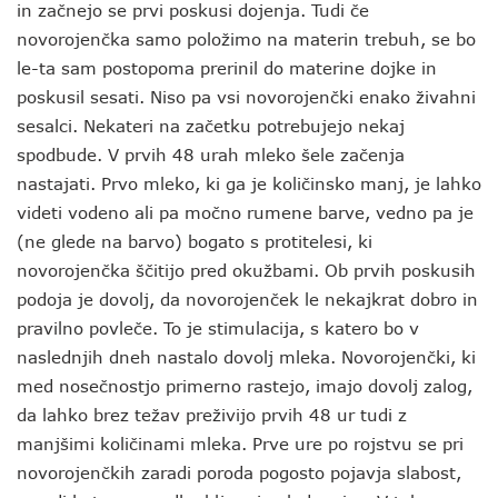
in začnejo se prvi poskusi dojenja. Tudi če
novorojenčka samo položimo na materin trebuh, se bo
le-ta sam postopoma prerinil do materine dojke in
poskusil sesati. Niso pa vsi novorojenčki enako živahni
sesalci. Nekateri na začetku potrebujejo nekaj
spodbude. V prvih 48 urah mleko šele začenja
nastajati. Prvo mleko, ki ga je količinsko manj, je lahko
videti vodeno ali pa močno rumene barve, vedno pa je
(ne glede na barvo) bogato s protitelesi, ki
novorojenčka ščitijo pred okužbami. Ob prvih poskusih
podoja je dovolj, da novorojenček le nekajkrat dobro in
pravilno povleče. To je stimulacija, s katero bo v
naslednjih dneh nastalo dovolj mleka. Novorojenčki, ki
med nosečnostjo primerno rastejo, imajo dovolj zalog,
da lahko brez težav preživijo prvih 48 ur tudi z
manjšimi količinami mleka. Prve ure po rojstvu se pri
novorojenčkih zaradi poroda pogosto pojavja slabost,