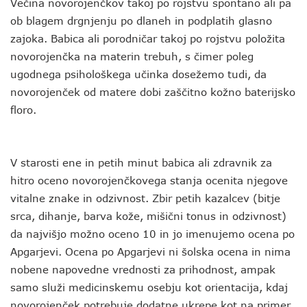
Večina novorojenčkov takoj po rojstvu spontano ali pa
ob blagem drgnjenju po dlaneh in podplatih glasno
zajoka. Babica ali porodničar takoj po rojstvu položita
novorojenčka na materin trebuh, s čimer poleg
ugodnega psihološkega učinka dosežemo tudi, da
novorojenček od matere dobi zaščitno kožno baterijsko
floro.
V starosti ene in petih minut babica ali zdravnik za
hitro oceno novorojenčkovega stanja ocenita njegove
vitalne znake in odzivnost. Zbir petih kazalcev (bitje
srca, dihanje, barva kože, mišični tonus in odzivnost)
da najvišjo možno oceno 10 in jo imenujemo ocena po
Apgarjevi. Ocena po Apgarjevi ni šolska ocena in nima
nobene napovedne vrednosti za prihodnost, ampak
samo služi medicinskemu osebju kot orientacija, kdaj
novorojenček potrebuje dodatne ukrepe kot na primer