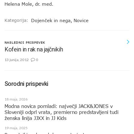
Helena Mole, dr. med.
Kategorija:
Dojenček in nega
,
Novice
NASLEDNJI PRISPEVEK
Kofein in rak na jajčnikih
13 junija, 2012
0
Sorodni prispevki
18 maja, 2026
Modna novica pomladi: največji JACK&JONES v
Sloveniji odprl vrata, premierno predstavljeni tudi
ženska linija JJXX in JJ Kids
19 maja, 2025