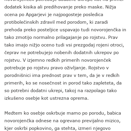
dodatek kisika ali predihovanje preko maske. Nižja
ocena po Apgarjevi je najpogosteje posledica
protibolečinskih zdravil med porodom, ki zaradi
prehoda preko posteljice uspavajo tudi novorojenčka in
tako zmotijo normalno prilagajanje po rojstvu. Prav
tako imajo nižjo oceno tudi vsi prezgodaj rojeni otroci,
čeprav ne potrebujejo nobenih dodatnih ukrepov po
rojstvu. V izjemno redkih primerih novorojenček
potrebuje po rojstvu pravo oživljanje. Rojstvo v
porodnišnici ima prednost prav v tem, da je v redkih
primerih, ko se nosečnost in porod tako zapleteta, da
so potrebni dodatni ukrepi, takoj na razpolago tako
izkušeno osebje kot ustrezna oprema.
Medtem ko osebje oskrbuje mamo po porodu, babica
novorojenčka odnese na ogrevano previjalno mizico,
kjer oskrbi popkovino, ga stehta, izmeri njegovo