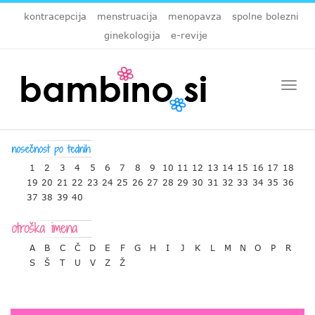
kontracepcija
menstruacija
menopavza
spolne bolezni
ginekologija
e-revije
Togg
navi
1
2
3
4
5
6
7
8
9
10
11
12
13
14
15
16
17
18
19
20
21
22
23
24
25
26
27
28
29
30
31
32
33
34
35
36
37
38
39
40
A
B
C
Č
D
E
F
G
H
I
J
K
L
M
N
O
P
R
S
Š
T
U
V
Z
Ž