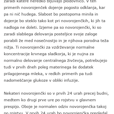
zaradi katere neredko bljuvajo plodovnico. V teh
primerih novorojenček dojenje pogosto odklanja, kar
pa ni nič hudega. Slabost bo postopoma minila in
dojenje bo steklo tako kot pri novorojenčkih, ki jih ta
nadloga ne doleti. Izjeme pa so novorojenčki, ki so
zaradi slabšega delovanja posteljice svoje zaloge
porabili že med nosečnostjo in je njihova porodna teža
nižja. Ti novorojenčki za vzdrževanje normalne
koncentracije krvnega sladkorja, ki je nujna za
normalno delovanje centralnega živčevja, potrebujejo
tudi v prvih dneh poleg materinega še dodatek
prilagojenega mleka, v redkih primerih pa tudi
nadomeščanje glukoze v obliki infuzije.
Nekateri novorojenčki so v prvih 24 urah precej budni,
medtem ko drugi prve ure po rojstvu v glavnem
prespijo. Oboje je normalen odziv novorojenčka takoj
po rojstvu. V prvih 24 urah bo novorojenčka pregledal