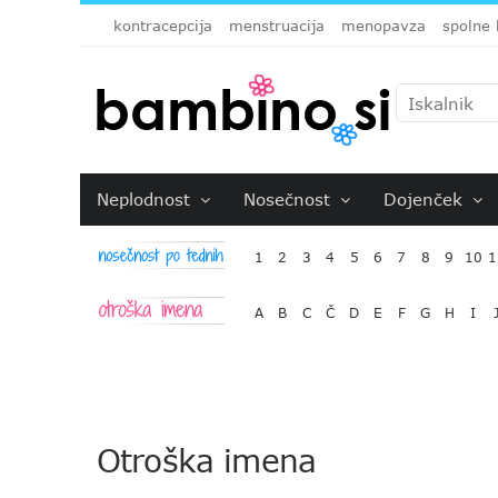
kontracepcija
menstruacija
menopavza
spolne 
Neplodnost
Nosečnost
Dojenček
1
2
3
4
5
6
7
8
9
10
1
A
B
C
Č
D
E
F
G
H
I
Otroška imena