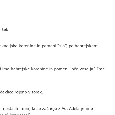
trtek.
a akadijske korenine in pomeni “sin”, po hebrejskem
ki ima hebrejske korenine in pomeni “oče veselja”. Ime
eklico rojeno v torek.
h ostalih imen, ki se začnejo z Ad. Adela je ime