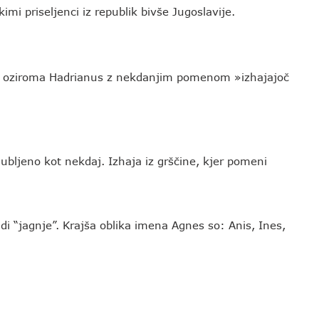
kimi priseljenci iz republik bivše Jugoslavije.
us oziroma Hadrianus z nekdanjim pomenom »izhajajoč
jubljeno kot nekdaj. Izhaja iz grščine, kjer pomeni
udi “jagnje”. Krajša oblika imena Agnes so: Anis, Ines,