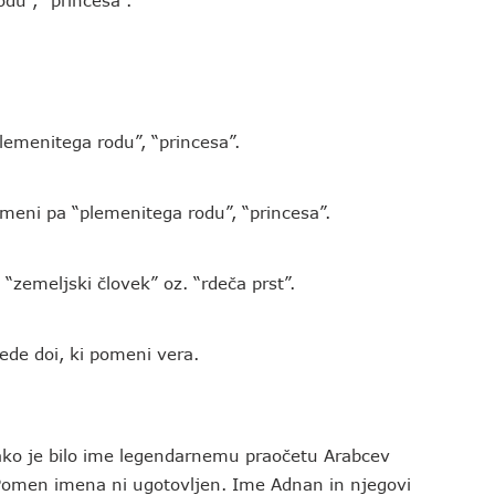
du”, “princesa”.
emenitega rodu”, “princesa”.
meni pa “plemenitega rodu”, “princesa”.
zemeljski človek” oz. “rdeča prst”.
ede doi, ki pomeni vera.
ako je bilo ime legendarnemu praočetu Arabcev
 Pomen imena ni ugotovljen. Ime Adnan in njegovi