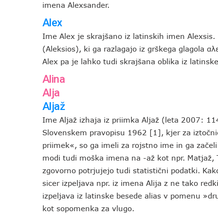
imena Alexsander.
Alex
Ime Alex je skrajšano iz latinskih imen Alexsis
(Aleksios), ki ga razlagajo iz grškega glagola
Alex pa je lahko tudi skrajšana oblika iz latins
Alina
Alja
Aljaž
Ime Aljaž izhaja iz priimka Aljaž (leta 2007: 
Slovenskem pravopisu 1962 [1], kjer za iztočnic
priimek«, so ga imeli za rojstno ime in ga začel
modi tudi moška imena na -až kot npr. Matjaž, T
zgovorno potrjujejo tudi statistični podatki. Kak
sicer izpeljava npr. iz imena Alija z ne tako r
izpeljava iz latinske besede alias v pomenu »dr
kot sopomenka za vlugo.