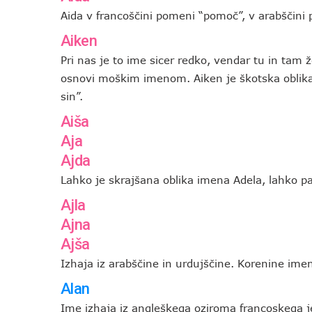
Aida v francoščini pomeni “pomoč”, v arabščini 
Aiken
Pri nas je to ime sicer redko, vendar tu in tam
osnovi moškim imenom. Aiken je škotska oblika
sin”.
Aiša
Aja
Ajda
Lahko je skrajšana oblika imena Adela, lahko p
Ajla
Ajna
Ajša
Izhaja iz arabščine in urdujščine. Korenine imen
Alan
Ime izhaja iz angleškega oziroma francoskega 