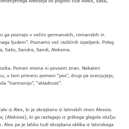
 omenjenega Alekseja so pogosti tudi Aleks, Saša,
 ki ga poznajo v večini germanskih, romanskih in
omaga ljudem”. Poznamo več različnih izpeljank. Poleg
a, Sašo, Sandra, Sandi, Aleksina.
jezika. Pomen imena ni povsem znan. Nekateri
u, v tem primeru pomeni “pes”, drugi pa ocenjujejo,
ila “harmonijo”, “skladnost”.
alo iz Alex, ki je skrajšano iz latinskih imen Alexsis.
ς (Aleksios), ki ga razlagajo iz grškega glagola αλεξω
Alex pa je lahko tudi skrajšana oblika iz latinskega