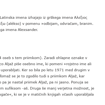
. Latinska imena izhajajo iz grškega imena Αλεξιoς
 αλεξω (alékso) v pomenu »odbijam, odvračam, branim.
kega imena Alexsander.
114 oseb s tem priimkom). Zaradi ohlapne oznake v
o Aljaž piše osebno ime, ki pomeni »rojstno ime ali
i uporabljati. Ker so bila po letu 1971 med drugim v
omaž se je to zgodilo tudi s priimkom Aljaž, kar
o pa je nastal priimek Aljaž, pa ni jasno. Ponuja se
edkim sufiksom -aš. Druga še manj verjetna možnost, je
ugače«, ki se je v matičnih knjigah včasih uporabljala