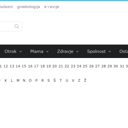
bolezni
ginekologija
e-revije
Otrok
Mama
Zdravje
Spolnost
Ost
1
12
13
14
15
16
17
18
19
20
21
22
23
24
25
26
27
28
29
30
31
J
K
L
M
N
O
P
R
S
Š
T
U
V
Z
Ž