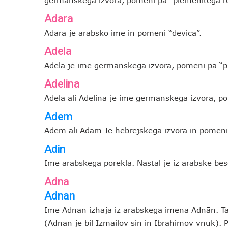
germanskega izvora, pomeni pa “plemenitega ro
Adara
Adara je arabsko ime in pomeni “devica”.
Adela
Adela je ime germanskega izvora, pomeni pa “pl
Adelina
Adela ali Adelina je ime germanskega izvora, po
Adem
Adem ali Adam Je hebrejskega izvora in pomeni “
Adin
Ime arabskega porekla. Nastal je iz arabske bes
Adna
Adnan
Ime Adnan izhaja iz arabskega imena Adnān. T
(Adnan je bil Izmailov sin in Ibrahimov vnuk).