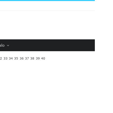
alo
32
33
34
35
36
37
38
39
40