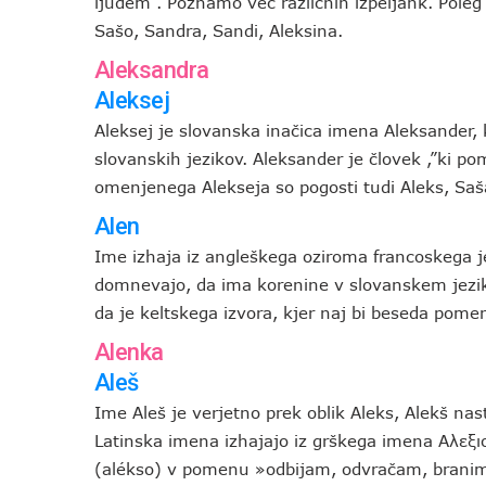
ljudem”. Poznamo več različnih izpeljank. Poleg
Sašo, Sandra, Sandi, Aleksina.
Aleksandra
Aleksej
Aleksej je slovanska inačica imena Aleksander,
slovanskih jezikov. Aleksander je človek ,”ki p
omenjenega Alekseja so pogosti tudi Aleks, Saš
Alen
Ime izhaja iz angleškega oziroma francoskega 
domnevajo, da ima korenine v slovanskem jezik
da je keltskega izvora, kjer naj bi beseda pomen
Alenka
Aleš
Ime Aleš je verjetno prek oblik Aleks, Alekš nast
Latinska imena izhajajo iz grškega imena Αλεξιo
(alékso) v pomenu »odbijam, odvračam, branim. 