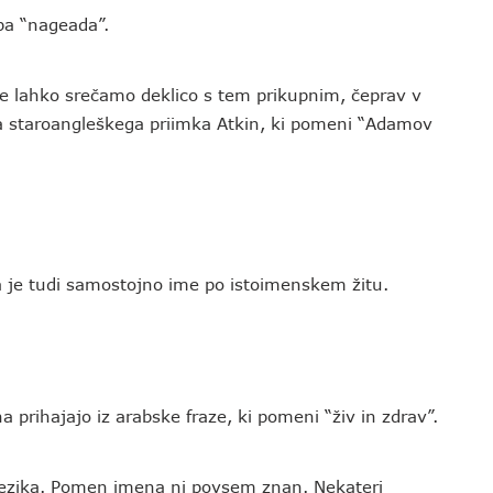
pa “nageada”.
 že lahko srečamo deklico s tem prikupnim, čeprav v
 staroangleškega priimka Atkin, ki pomeni “Adamov
a je tudi samostojno ime po istoimenskem žitu.
a prihajajo iz arabske fraze, ki pomeni “živ in zdrav”.
jezika. Pomen imena ni povsem znan. Nekateri