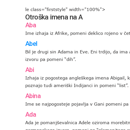
le class="firststyle" width="100%">
Otroška imena na A
Aba
Ime izhaja iz Afrike, pomeni deklico rojeno v če
Abel
Bil je drugi sin Adama in Eve. Eni trdijo, da im
izvoru pa pomeni “dih”.
Abi
Izhaja iz pogostega angleškega imena Abigail, 
poznajo tudi ameriški Indijanci in pomeni “list”.
Abina
Ime se najpogosteje pojavlja v Gani pomeni pa d
Ada
Ada je pomanjševalnica Adele oziroma morebitni