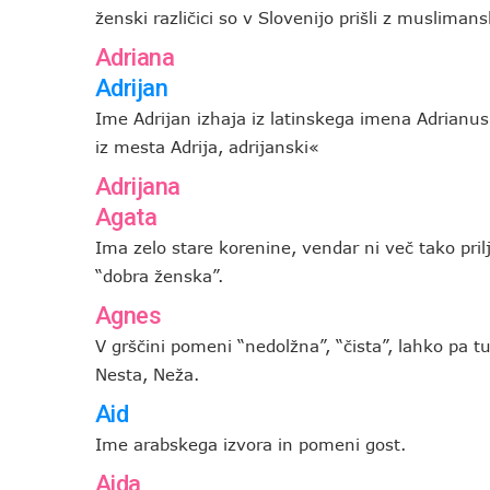
ženski različici so v Slovenijo prišli z muslimans
Adriana
Adrijan
Ime Adrijan izhaja iz latinskega imena Adrian
iz mesta Adrija, adrijanski«
Adrijana
Agata
Ima zelo stare korenine, vendar ni več tako pril
“dobra ženska”.
Agnes
V grščini pomeni “nedolžna”, “čista”, lahko pa t
Nesta, Neža.
Aid
Ime arabskega izvora in pomeni gost.
Aida