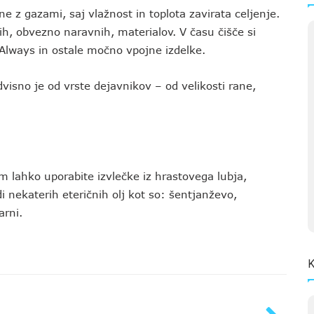
e z gazami, saj vlažnost in toplota zavirata celjenje.
ih, obvezno naravnih, materialov. V času čišče si
 Always in ostale močno vpojne izdelke.
dvisno je od vrste dejavnikov – od velikosti rane,
 tem lahko uporabite izvlečke iz hrastovega lubja,
i nekaterih eteričnih olj kot so: šentjanževo,
arni.
K