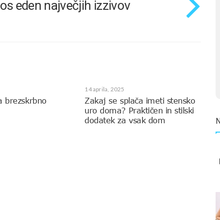
os eden največjih izzivov
14 aprila, 2025
a brezskrbno
Zakaj se splača imeti stensko
uro doma? Praktičen in stilski
dodatek za vsak dom