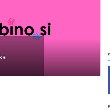
S
dka
K