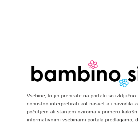
Vsebine, ki jih prebirate na portalu so izključn
dopustno interpretirati kot nasvet ali navodila 
počutjem ali stanjem oziroma v primeru kakršni
informativnimi vsebinami portala predlagamo,