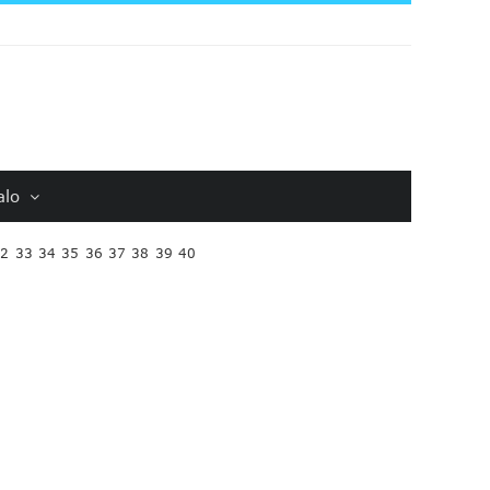
alo
32
33
34
35
36
37
38
39
40