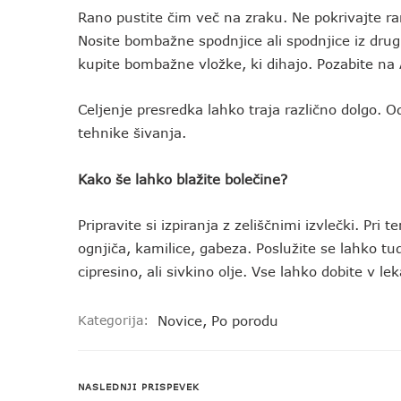
Rano pustite čim več na zraku. Ne pokrivajte ran
Nosite bombažne spodnjice ali spodnjice iz drug
kupite bombažne vložke, ki dihajo. Pozabite na
Celjenje presredka lahko traja različno dolgo. O
tehnike šivanja.
Kako še lahko blažite bolečine?
Pripravite si izpiranja z zeliščnimi izvlečki. Pri
ognjiča, kamilice, gabeza. Poslužite se lahko tud
cipresino, ali sivkino olje. Vse lahko dobite v lek
Kategorija:
Novice
,
Po porodu
NASLEDNJI PRISPEVEK