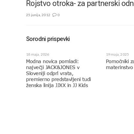
Rojstvo otroka- za partnerski odn
25 junija, 2012
0
Sorodni prispevki
18 maja, 2026
19 maja, 2025
Modna novica pomladi:
Pomočniki z
največji JACK&JONES v
materinstvo
Sloveniji odprl vrata,
premierno predstavljeni tudi
ženska linija JJXX in JJ Kids