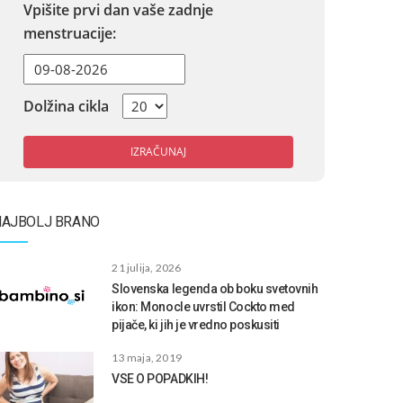
Vpišite prvi dan vaše zadnje
menstruacije:
Dolžina cikla
IZRAČUNAJ
NAJBOLJ BRANO
21 julija, 2026
Slovenska legenda ob boku svetovnih
ikon: Monocle uvrstil Cockto med
pijače, ki jih je vredno poskusiti
13 maja, 2019
VSE O POPADKIH!