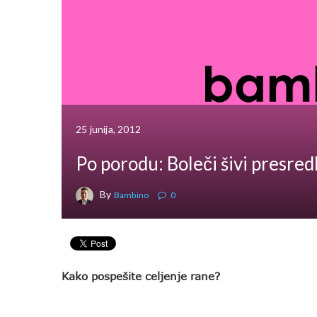
25 junija, 2012
Po porodu: Boleči šivi presre
By
Bambino
0
Kako pospešite celjenje rane?