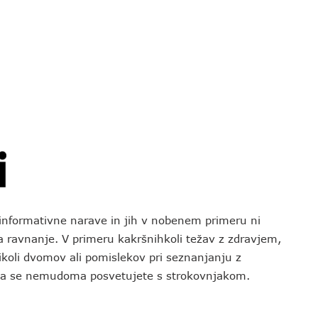
o informativne narave in jih v nobenem primeru ni
za ravnanje. V primeru kakršnihkoli težav z zdravjem,
koli dvomov ali pomislekov pri seznanjanju z
 da se nemudoma posvetujete s strokovnjakom.