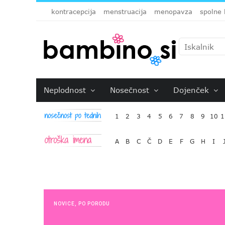
kontracepcija
menstruacija
menopavza
spolne 
Neplodnost
Nosečnost
Dojenček
1
2
3
4
5
6
7
8
9
10
1
A
B
C
Č
D
E
F
G
H
I
NOVICE
,
PO PORODU