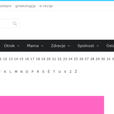
bolezni
ginekologija
e-revije
Otrok
Mama
Zdravje
Spolnost
Ost
1
12
13
14
15
16
17
18
19
20
21
22
23
24
25
26
27
28
29
30
31
J
K
L
M
N
O
P
R
S
Š
T
U
V
Z
Ž