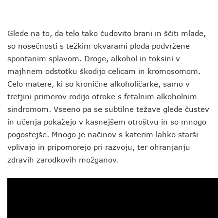
Glede na to, da telo tako čudovito brani in ščiti mlade,
so nosečnosti s težkim okvarami ploda podvržene
spontanim splavom. Droge, alkohol in toksini v
majhnem odstotku škodijo celicam in kromosomom.
Celo matere, ki so kronične alkoholičarke, samo v
tretjini primerov rodijo otroke s fetalnim alkoholnim
sindromom. Vseeno pa se subtilne težave glede čustev
in učenja pokažejo v kasnejšem otroštvu in so mnogo
pogostejše. Mnogo je načinov s katerim lahko starši
vplivajo in pripomorejo pri razvoju, ter ohranjanju
zdravih zarodkovih možganov.