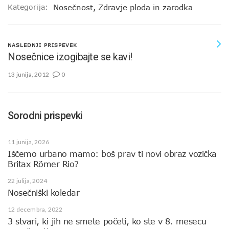
Kategorija:
Nosečnost
,
Zdravje ploda in zarodka
NASLEDNJI PRISPEVEK
Nosečnice izogibajte se kavi!
13 junija, 2012
0
Sorodni prispevki
11 junija, 2026
Iščemo urbano mamo: boš prav ti novi obraz vozička
Britax Römer Rio?
22 julija, 2024
Nosečniški koledar
12 decembra, 2022
3 stvari, ki jih ne smete početi, ko ste v 8. mesecu