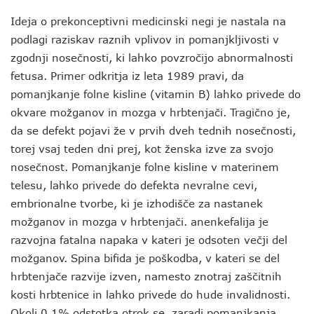
Ideja o prekonceptivni medicinski negi je nastala na
podlagi raziskav raznih vplivov in pomanjkljivosti v
zgodnji nosečnosti, ki lahko povzročijo abnormalnosti
fetusa. Primer odkritja iz leta 1989 pravi, da
pomanjkanje folne kisline (vitamin B) lahko privede do
okvare možganov in mozga v hrbtenjači. Tragično je,
da se defekt pojavi že v prvih dveh tednih nosečnosti,
torej vsaj teden dni prej, kot ženska izve za svojo
nosečnost. Pomanjkanje folne kisline v materinem
telesu, lahko privede do defekta nevralne cevi,
embrionalne tvorbe, ki je izhodišče za nastanek
možganov in mozga v hrbtenjači. anenkefalija je
razvojna fatalna napaka v kateri je odsoten večji del
možganov. Spina bifida je poškodba, v kateri se del
hrbtenjače razvije izven, namesto znotraj zaščitnih
kosti hrbtenice in lahko privede do hude invalidnosti.
Okoli 0.1% odstotka otrok se, zaradi pomanjkanja