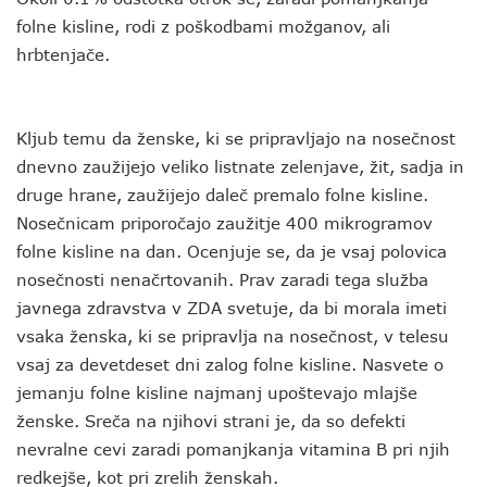
folne kisline, rodi z poškodbami možganov, ali
hrbtenjače.
Kljub temu da ženske, ki se pripravljajo na nosečnost
dnevno zaužijejo veliko listnate zelenjave, žit, sadja in
druge hrane, zaužijejo daleč premalo folne kisline.
Nosečnicam priporočajo zaužitje 400 mikrogramov
folne kisline na dan. Ocenjuje se, da je vsaj polovica
nosečnosti nenačrtovanih. Prav zaradi tega služba
javnega zdravstva v ZDA svetuje, da bi morala imeti
vsaka ženska, ki se pripravlja na nosečnost, v telesu
vsaj za devetdeset dni zalog folne kisline. Nasvete o
jemanju folne kisline najmanj upoštevajo mlajše
ženske. Sreča na njihovi strani je, da so defekti
nevralne cevi zaradi pomanjkanja vitamina B pri njih
redkejše, kot pri zrelih ženskah.