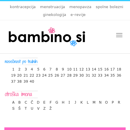
kontracepcija
menstruacija
menopavza
spolne bolezni
ginekologija
e-revije
Togg
navi
1
2
3
4
5
6
7
8
9
10
11
12
13
14
15
16
17
18
19
20
21
22
23
24
25
26
27
28
29
30
31
32
33
34
35
36
37
38
39
40
A
B
C
Č
D
E
F
G
H
I
J
K
L
M
N
O
P
R
S
Š
T
U
V
Z
Ž