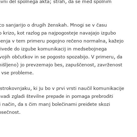
avni del spolnega akta; strah, da se med spolnim
o sanjarijo o drugih ženskah. Mnogi se v času
o krizo, kot razlog pa najpogosteje navajajo izgubo
arjenja v tem primeru pogojno rečeno normalna, kažejo
rivede do izgube komunikacij in medsebojnega
ojih občutkov in se pogosto spozabijo. V primeru, da
išljeno) jo prevzemajo bes, zapuščenost, zavrženost
a vse probleme.
trokovnjaku, ki ju bo v prvi vrsti naučil komunikacije
adi zgladi številne prepade in pomaga prebroditi
i način, da s čim manj bolečinami preidete skozi
nosečnost.