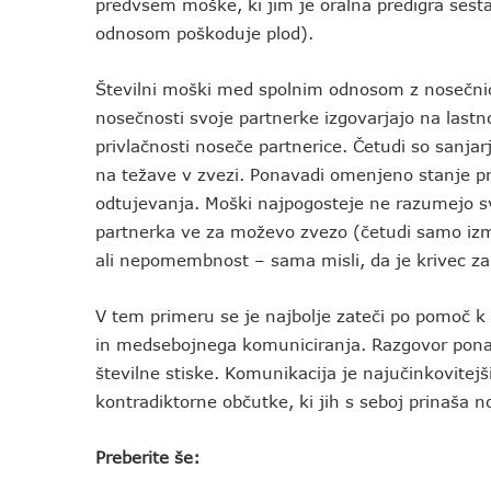
predvsem moške, ki jim je oralna predigra sest
odnosom poškoduje plod).
Številni moški med spolnim odnosom z nosečnic
nosečnosti svoje partnerke izgovarjajo na lastn
privlačnosti noseče partnerice. Četudi so sanj
na težave v zvezi. Ponavadi omenjeno stanje p
odtujevanja. Moški najpogosteje ne razumejo sv
partnerka ve za moževo zvezo (četudi samo izm
ali nepomembnost – sama misli, da je krivec z
V tem primeru se je najbolje zateči po pomoč k s
in medsebojnega komuniciranja. Razgovor ponav
številne stiske. Komunikacija je najučinkovitejš
kontradiktorne občutke, ki jih s seboj prinaša 
Preberite še: