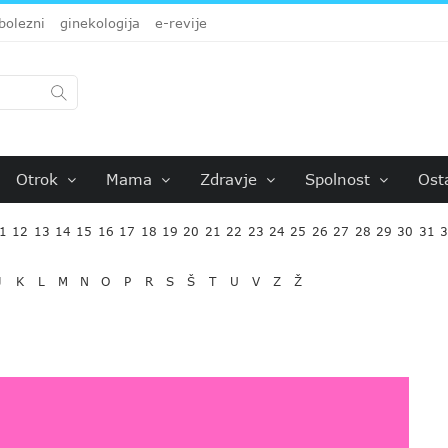
bolezni
ginekologija
e-revije
Otrok
Mama
Zdravje
Spolnost
Ost
1
12
13
14
15
16
17
18
19
20
21
22
23
24
25
26
27
28
29
30
31
J
K
L
M
N
O
P
R
S
Š
T
U
V
Z
Ž