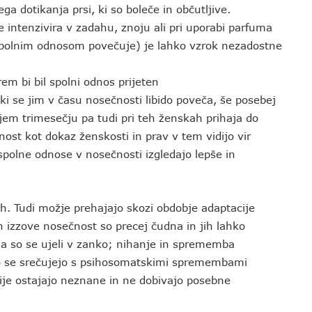
 dotikanja prsi, ki so boleče in občutljive.
 intenzivira v zadahu, znoju ali pri uporabi parfuma
spolnim odnosom povečuje) je lahko vzrok nezadostne
em bi bil spolni odnos prijeten
 se jim v času nosečnosti libido poveča, še posebej
jem trimesečju pa tudi pri teh ženskah prihaja do
ost kot dokaz ženskosti in prav v tem vidijo vir
spolne odnose v nosečnosti izgledajo lepše in
h. Tudi možje prehajajo skozi obdobje adaptacije
ih izzove nosečnost so precej čudna in jih lahko
a so se ujeli v zanko; nihanje in sprememba
no se srečujejo s psihosomatskimi spremembami
cije ostajajo neznane in ne dobivajo posebne