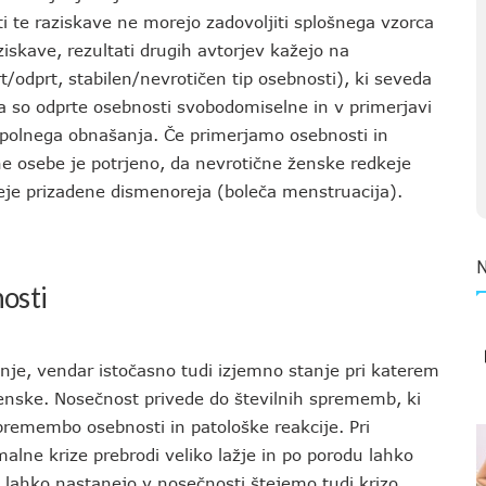
ati te raziskave ne morejo zadovoljiti splošnega vzorca
skave, rezultati drugih avtorjev kažejo na
odprt, stabilen/nevrotičen tip osebnosti), ki seveda
a so odprte osebnosti svobodomiselne in v primerjavi
spolnega obnašanja. Če primerjamo osebnosti in
e osebe je potrjeno, da nevrotične ženske redkeje
teje prizadene dismenoreja (boleča menstruacija).
osti
nje, vendar istočasno tudi izjemno stanje pri katerem
 ženske. Nosečnost privede do številnih sprememb, ki
spremembo osebnosti in patološke reakcije. Pri
lne krize prebrodi veliko lažje in po porodu lahko
i lahko nastanejo v nosečnosti štejemo tudi krizo