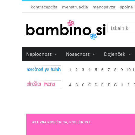
kontracepcija
menstruacija
menopavza
spolne 
Neplodnost
Nosečnost
Dojenček
1
2
3
4
5
6
7
8
9
10
1
A
B
C
Č
D
E
F
G
H
I
AKTIVNA NOSEČNICA
,
NOSEČNOST