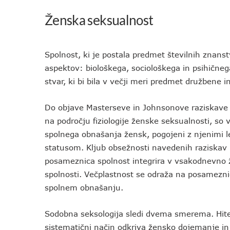
Ženska seksualnost
Spolnost, ki je postala predmet številnih znans
aspektov: biološkega, sociološkega in psihičn
stvar, ki bi bila v večji meri predmet družbene 
Do objave Masterseve in Johnsonove raziskave i
na področju fiziologije ženske seksualnosti, so v
spolnega obnašanja žensk, pogojeni z njenimi 
statusom. Kljub obsežnosti navedenih raziskav
posameznica spolnost integrira v vsakodnevno ž
spolnosti. Večplastnost se odraža na posamezni
spolnem obnašanju.
Sodobna seksologija sledi dvema smerema. Hiteo
sistematični način odkriva žensko dojemanje in 