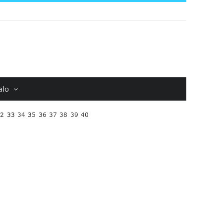
alo
32
33
34
35
36
37
38
39
40