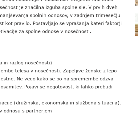
sečnost je značilna izguba spolne sle. V prvih dveh
zmanjševanja spolnih odnosov, v zadnjem trimesečju
t kot pravilo. Postavljajo se vprašanja kateri faktorji
motivacije za spolne odnose v nosečnosti.
 in razlog nosečnosti)
mbe telesa v nosečnosti. Zapeljive ženske z lepo
vestne. Ne vedo kako se bo na spremembe odzval
 osamitev. Pojavi se negotovost, ki lahko prebudi
acije (družinska, ekonomska in službena situacija).
v odnosu s partnerjem