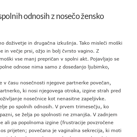
 spolnih odnosih z nosečo žensko
 doživetje in drugačna izkušnja. Tako misleči moški
in večje prsi, ožjo in bolj čvrsto vagino. Z
oški vse manj prepričan v spolni akt. Pojavljajo se
 spolne odnose nima samo z dosedanjo ljubimko,
je v času nosečnosti njegove partnerke povečan,
artnerko, ki nosi njegovega otroka, izgine strah pred
oživljanje nosečnice kot nenasitne zapeljivke.
elje po spolnih odnosih. V prvem trimesečju, ko
pazni, se želja po spolnosti ne zmanjša. V zadnjem
e ali pa popolnoma izgine (frustracije povzročene
s prijeten; povečana je vaginalna sekrecija, ki moti