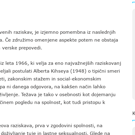
tvenih raziskav, je izjemno pomembna iz naslednjih
ega. Če združimo omenjene aspekte potem ne obstaja
in verske prepovedi.
z leta 1966, ki velja za eno najvažnejših raziskovanj
eljali postulati Alberta Kihseya (1948) o tipični smeri
leti, zakonskim stažem in social-ekonomskim
 pa ni danega odgovora, na kakšen način lahko
ivljenje. Težava je tako v osebnosti kot dojemanju
činem pogledu na spolnost, kot tudi pristopu k
K
va raziskava, prva v zgodovini spolnosti, na
doživljanje tuje in lastne seksualnosti. Glede na