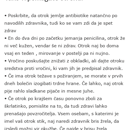
• Poskrbite, da otrok jemlje antibiotike natančno po
navodilih zdravnika, tudi ko se vam zdi da je spet
zdrav
• En do dva dni po začetku jemanja penicilina, otrok že
ni več kužen, vendar še ni zdrav. Otrok naj bo doma
vsaj en teden , mirovanje v postelji pa ni nujno.
• Vročino poskušajte znižati z obkladki, ali dajte otroku
sredstva proti vročini, ki vam jih je predpisal zdravnik.
• Če ima otrok težave s požiranjem, se morate v prvih
dneh bolečin izogibati trdne hrane. Če lahko, naj otrok
pije rahlo sladkane pijače in mesne juhe.
• Če otrok po krajšem času ponovno zboli za
škrlatinko, pomislite na to, da tudi zdravi lahko
prenašajo povzročitelja. Vsem osebam, s katerimi je
imel vaš otrok stik, naj naredi zdravnik bris žrela, da
izsledi možni vir okužbe. Če najde v brisu žrela