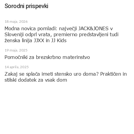
Sorodni prispevki
18 maja, 2026
Modna novica pomladi: največji JACK&JONES v
Sloveniji odprl vrata, premierno predstavljeni tudi
ženska linija JJXX in JJ Kids
19 maja, 2025
Pomočniki za brezskrbno materinstvo
14 aprila, 2025
Zakaj se splača imeti stensko uro doma? Praktičen in
stilski dodatek za vsak dom