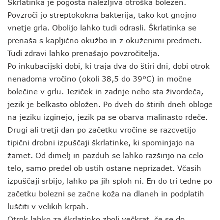
Škrlatinka je pogosta nalezljiva otroška bolezen.
Povzroči jo streptokokna bakterija, tako kot gnojno
vnetje grla. Obolijo lahko tudi odrasli. Škrlatinka se
prenaša s kapljično okužbo in z okuženimi predmeti.
Tudi zdravi lahko prenašajo povzročitelja.
Po inkubacijski dobi, ki traja dva do štiri dni, dobi otrok
nenadoma vročino (okoli 38,5 do 39°C) in močne
bolečine v grlu. Jeziček in zadnje nebo sta živordeča,
jezik je belkasto obložen. Po dveh do štirih dneh obloge
na jeziku izginejo, jezik pa se obarva malinasto rdeče.
Drugi ali tretji dan po začetku vročine se razcvetijo
tipični drobni izpuščaji škrlatinke, ki spominjajo na
žamet. Od dimelj in pazduh se lahko razširijo na celo
telo, samo predel ob ustih ostane neprizadet. Včasih
izpuščaji srbijo, lahko pa jih sploh ni. En do tri tedne po
začetku bolezni se začne koža na dlaneh in podplatih
luščiti v velikih krpah.
Otrok lahko za škrlatinko zboli večkrat, če se do