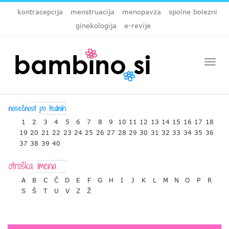
kontracepcija
menstruacija
menopavza
spolne bolezni
ginekologija
e-revije
Togg
navi
1
2
3
4
5
6
7
8
9
10
11
12
13
14
15
16
17
18
19
20
21
22
23
24
25
26
27
28
29
30
31
32
33
34
35
36
37
38
39
40
A
B
C
Č
D
E
F
G
H
I
J
K
L
M
N
O
P
R
S
Š
T
U
V
Z
Ž