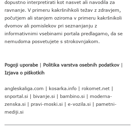
dopustno interpretirati kot nasvet ali navodila za
ravnanje. V primeru kakršnihkoli težav z zdravjem,
počutjem ali stanjem oziroma v primeru kakršnikoli
dvomov ali pomislekov pri seznanjanju z
informativnimi vsebinami portala predlagamo, da se
nemudoma posvetujete s strokovnjakom.
Pogoji uporabe
|
Politika varstva osebnih podatkov
|
Izjava o piškotkih
angleskaliga.com
|
kosarka.info
|
rokomet.net
|
snportal.si
|
bivanje.si
|
bambino.si
|
moderna-
zenska.si
|
pravi-moski.si
|
e-vozila.si
|
pametni-
mediji.si