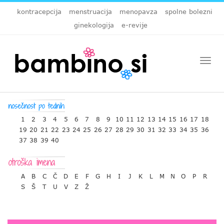
kontracepcija
menstruacija
menopavza
spolne bolezni
ginekologija
e-revije
Togg
navi
1
2
3
4
5
6
7
8
9
10
11
12
13
14
15
16
17
18
19
20
21
22
23
24
25
26
27
28
29
30
31
32
33
34
35
36
37
38
39
40
A
B
C
Č
D
E
F
G
H
I
J
K
L
M
N
O
P
R
S
Š
T
U
V
Z
Ž