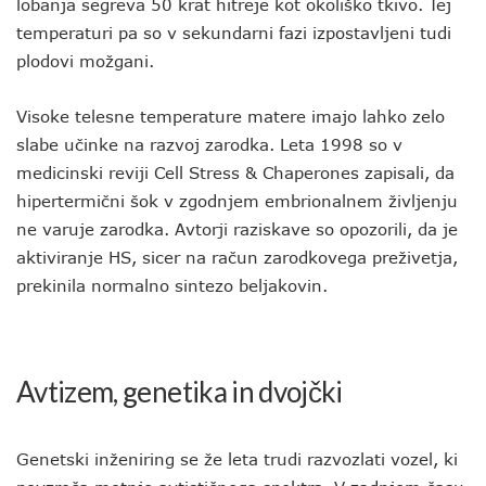
lobanja segreva 50 krat hitreje kot okoliško tkivo. Tej
temperaturi pa so v sekundarni fazi izpostavljeni tudi
plodovi možgani.
Visoke telesne temperature matere imajo lahko zelo
slabe učinke na razvoj zarodka. Leta 1998 so v
medicinski reviji Cell Stress & Chaperones zapisali, da
hipertermični šok v zgodnjem embrionalnem življenju
ne varuje zarodka. Avtorji raziskave so opozorili, da je
aktiviranje HS, sicer na račun zarodkovega preživetja,
prekinila normalno sintezo beljakovin.
Avtizem, genetika in dvojčki
Genetski inženiring se že leta trudi razvozlati vozel, ki