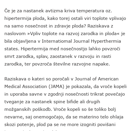
Če je za nastanek avtizma kriva temperatura oz.
hipertermija ploda, kako torej ostali viri toplote vplivajo
na samo nosečnost in zdravje ploda? Raziskava z
naslovom »Vpliv toplote na razvoj zarodka in ploda« je
bila objavljena v Internatiomal Journal Hyperthermia
states. Hipertermija med nosečnostjo lahko povzroči
smrt zarodka, splav, zaostanek v razvoju in rasti
zarodka, ter povzroča številne razvojne napake.
Raziskava o kateri so poročali v Journal of American
Medical Association (JAMA) je pokazala, da vroče kopeli
in uporaba savne v zgodnji nosečnosti trikrat povečajo
tveganje za nastanek spine bifide ali drugih
možganskih poškodb. Vroče kopeli so še toliko bolj
nevarne, saj onemogočajo, da se materino telo ohlaja
skozi potenje, plod pa se ne more izogniti povišani