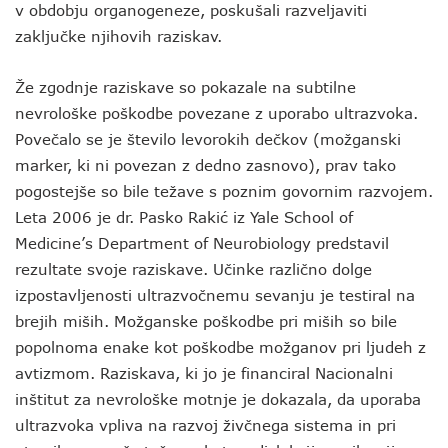
v obdobju organogeneze, poskušali razveljaviti
zaključke njihovih raziskav.
Že zgodnje raziskave so pokazale na subtilne
nevrološke poškodbe povezane z uporabo ultrazvoka.
Povečalo se je število levorokih dečkov (možganski
marker, ki ni povezan z dedno zasnovo), prav tako
pogostejše so bile težave s poznim govornim razvojem.
Leta 2006 je dr. Pasko Rakić iz Yale School of
Medicine’s Department of Neurobiology predstavil
rezultate svoje raziskave. Učinke različno dolge
izpostavljenosti ultrazvočnemu sevanju je testiral na
brejih miših. Možganske poškodbe pri miših so bile
popolnoma enake kot poškodbe možganov pri ljudeh z
avtizmom. Raziskava, ki jo je financiral Nacionalni
inštitut za nevrološke motnje je dokazala, da uporaba
ultrazvoka vpliva na razvoj živčnega sistema in pri