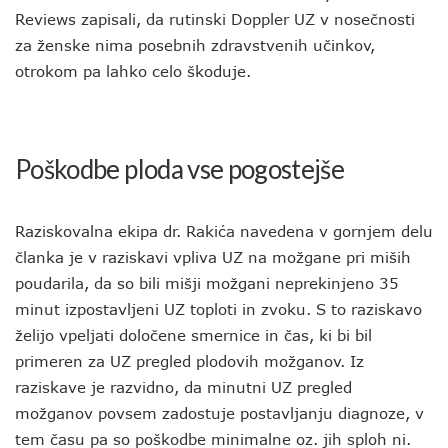
Reviews zapisali, da rutinski Doppler UZ v nosečnosti
za ženske nima posebnih zdravstvenih učinkov,
otrokom pa lahko celo škoduje.
Poškodbe ploda vse pogostejše
Raziskovalna ekipa dr. Rakića navedena v gornjem delu
članka je v raziskavi vpliva UZ na možgane pri miših
poudarila, da so bili mišji možgani neprekinjeno 35
minut izpostavljeni UZ toploti in zvoku. S to raziskavo
želijo vpeljati določene smernice in čas, ki bi bil
primeren za UZ pregled plodovih možganov. Iz
raziskave je razvidno, da minutni UZ pregled
možganov povsem zadostuje postavljanju diagnoze, v
tem času pa so poškodbe minimalne oz. jih sploh ni.