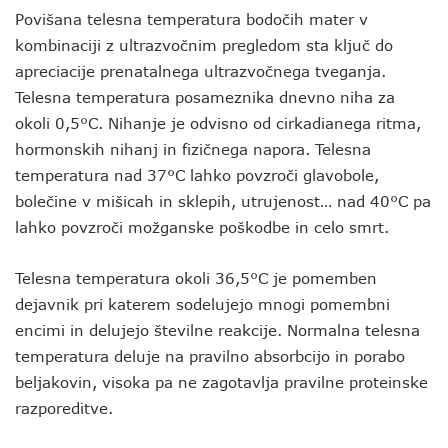
Povišana telesna temperatura bodočih mater v
kombinaciji z ultrazvočnim pregledom sta ključ do
apreciacije prenatalnega ultrazvočnega tveganja.
Telesna temperatura posameznika dnevno niha za
okoli 0,5°C. Nihanje je odvisno od cirkadianega ritma,
hormonskih nihanj in fizičnega napora. Telesna
temperatura nad 37°C lahko povzroči glavobole,
bolečine v mišicah in sklepih, utrujenost… nad 40°C pa
lahko povzroči možganske poškodbe in celo smrt.
Telesna temperatura okoli 36,5°C je pomemben
dejavnik pri katerem sodelujejo mnogi pomembni
encimi in delujejo številne reakcije. Normalna telesna
temperatura deluje na pravilno absorbcijo in porabo
beljakovin, visoka pa ne zagotavlja pravilne proteinske
razporeditve.