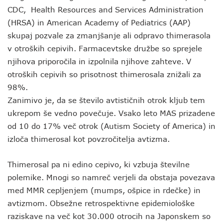
CDC, Health Resources and Services Administration
(HRSA) in American Academy of Pediatrics (AAP)
skupaj pozvale za zmanjšanje ali odpravo thimerasola
v otroških cepivih. Farmacevtske družbe so sprejele
njihova priporočila in izpolnila njihove zahteve. V
otroških cepivih so prisotnost thimerosala znižali za
98%.
Zanimivo je, da se število avtističnih otrok kljub tem
ukrepom še vedno povečuje. Vsako leto MAS prizadene
od 10 do 17% več otrok (Autism Society of America) in
izloča thimerosal kot povzročitelja avtizma.
Thimerosal pa ni edino cepivo, ki vzbuja številne
polemike. Mnogi so namreč verjeli da obstaja povezava
med MMR cepljenjem (mumps, ošpice in rdečke) in
avtizmom. Obsežne retrospektivne epidemiološke
raziskave na več kot 30.000 otrocih na Japonskem so