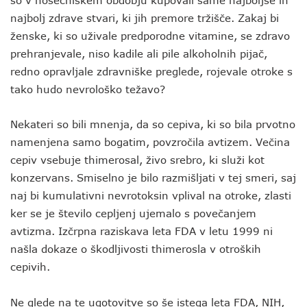
so v nosečniškem obdobju kupovali same najboljše in
najbolj zdrave stvari, ki jih premore tržišče. Zakaj bi
ženske, ki so uživale predporodne vitamine, se zdravo
prehranjevale, niso kadile ali pile alkoholnih pijač,
redno opravljale zdravniške preglede, rojevale otroke s
tako hudo nevrološko težavo?
Nekateri so bili mnenja, da so cepiva, ki so bila prvotno
namenjena samo bogatim, povzročila avtizem. Večina
cepiv vsebuje thimerosal, živo srebro, ki služi kot
konzervans. Smiselno je bilo razmišljati v tej smeri, saj
naj bi kumulativni nevrotoksin vplival na otroke, zlasti
ker se je število cepljenj ujemalo s povečanjem
avtizma. Izčrpna raziskava leta FDA v letu 1999 ni
našla dokaze o škodljivosti thimerosla v otroških
cepivih.
Ne glede na te ugotovitve so še istega leta FDA, NIH,