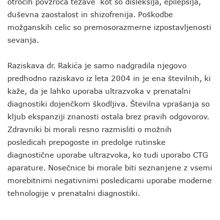
otrocih povzroča težave kot so disleksija, epilepsija,
duševna zaostalost in shizofrenija. Poškodbe
možganskih celic so premosorazmerne izpostavljenosti
sevanja.
Raziskava dr. Rakića je samo nadgradila njegovo
predhodno raziskavo iz leta 2004 in je ena številnih, ki
kaže, da je lahko uporaba ultrazvoka v prenatalni
diagnostiki dojenčkom škodljiva. Številna vprašanja so
kljub ekspanziji znanosti ostala brez pravih odgovorov.
Zdravniki bi morali resno razmisliti o možnih
posledicah prepogoste in predolge rutinske
diagnostične uporabe ultrazvoka, ko tudi uporabo CTG
aparature. Nosečnice bi morale biti seznanjene z vsemi
morebitnimi negativnimi posledicami uporabe moderne
tehnologije v prenatalni diagnostiki.