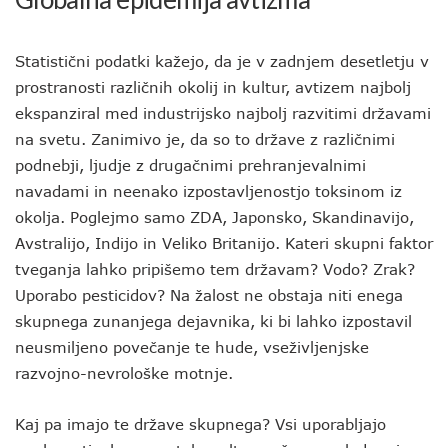
Statistični podatki kažejo, da je v zadnjem desetletju v
prostranosti različnih okolij in kultur, avtizem najbolj
ekspanziral med industrijsko najbolj razvitimi državami
na svetu. Zanimivo je, da so to države z različnimi
podnebji, ljudje z drugačnimi prehranjevalnimi
navadami in neenako izpostavljenostjo toksinom iz
okolja. Poglejmo samo ZDA, Japonsko, Skandinavijo,
Avstralijo, Indijo in Veliko Britanijo. Kateri skupni faktor
tveganja lahko pripišemo tem državam? Vodo? Zrak?
Uporabo pesticidov? Na žalost ne obstaja niti enega
skupnega zunanjega dejavnika, ki bi lahko izpostavil
neusmiljeno povečanje te hude, vseživljenjske
razvojno-nevrološke motnje.
Kaj pa imajo te države skupnega? Vsi uporabljajo