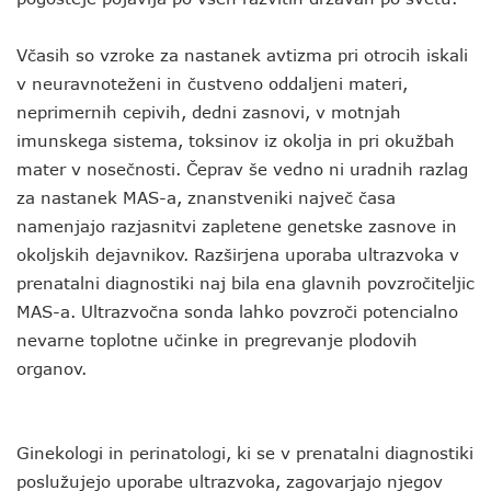
Včasih so vzroke za nastanek avtizma pri otrocih iskali
v neuravnoteženi in čustveno oddaljeni materi,
neprimernih cepivih, dedni zasnovi, v motnjah
imunskega sistema, toksinov iz okolja in pri okužbah
mater v nosečnosti. Čeprav še vedno ni uradnih razlag
za nastanek MAS-a, znanstveniki največ časa
namenjajo razjasnitvi zapletene genetske zasnove in
okoljskih dejavnikov. Razširjena uporaba ultrazvoka v
prenatalni diagnostiki naj bila ena glavnih povzročiteljic
MAS-a. Ultrazvočna sonda lahko povzroči potencialno
nevarne toplotne učinke in pregrevanje plodovih
organov.
Ginekologi in perinatologi, ki se v prenatalni diagnostiki
poslužujejo uporabe ultrazvoka, zagovarjajo njegov