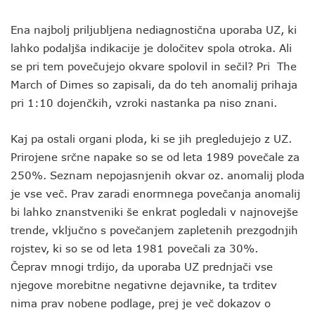
Ena najbolj priljubljena nediagnostična uporaba UZ, ki
lahko podaljša indikacije je določitev spola otroka. Ali
se pri tem povečujejo okvare spolovil in sečil? Pri The
March of Dimes so zapisali, da do teh anomalij prihaja
pri 1:10 dojenčkih, vzroki nastanka pa niso znani.
Kaj pa ostali organi ploda, ki se jih pregledujejo z UZ.
Prirojene srčne napake so se od leta 1989 povečale za
250%. Seznam nepojasnjenih okvar oz. anomalij ploda
je vse več. Prav zaradi enormnega povečanja anomalij
bi lahko znanstveniki še enkrat pogledali v najnovejše
trende, vključno s povečanjem zapletenih prezgodnjih
rojstev, ki so se od leta 1981 povečali za 30%.
Čeprav mnogi trdijo, da uporaba UZ prednjači vse
njegove morebitne negativne dejavnike, ta trditev
nima prav nobene podlage, prej je več dokazov o