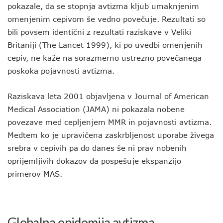
pokazale, da se stopnja avtizma kljub umaknjenim
omenjenim cepivom še vedno povečuje. Rezultati so
bili povsem identični z rezultati raziskave v Veliki
Britaniji (The Lancet 1999), ki po uvedbi omenjenih
cepiv, ne kaže na sorazmerno ustrezno povečanega
poskoka pojavnosti avtizma.
Raziskava leta 2001 objavljena v Journal of American
Medical Association (JAMA) ni pokazala nobene
povezave med cepljenjem MMR in pojavnosti avtizma.
Medtem ko je upravičena zaskrbljenost uporabe živega
srebra v cepivih pa do danes še ni prav nobenih
oprijemljivih dokazov da pospešuje ekspanzijo
primerov MAS.
Globalna epidemija avtizma