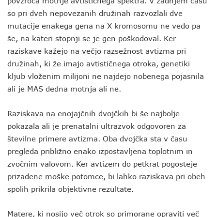
povzroča motnje avtističnega spektra. V zadnjem času
so pri dveh nepovezanih družinah razvozlali dve
mutacije enakega gena na X kromosomu ne vedo pa
še, na kateri stopnji se je gen poškodoval. Ker
raziskave kažejo na večjo razsežnost avtizma pri
družinah, ki že imajo avtističnega otroka, genetiki
kljub vloženim milijoni ne najdejo nobenega pojasnila
ali je MAS dedna motnja ali ne.
Raziskava na enojajčnih dvojčkih bi še najbolje
pokazala ali je prenatalni ultrazvok odgovoren za
številne primere avtizma. Oba dvojčka sta v času
pregleda približno enako izpostavljena toplotnim in
zvočnim valovom. Ker avtizem do petkrat pogosteje
prizadene moške potomce, bi lahko raziskava pri obeh
spolih prikrila objektivne rezultate.
Matere, ki nosijo več otrok so primorane opraviti več