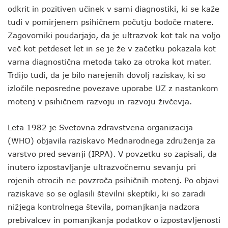
odkrit in pozitiven učinek v sami diagnostiki, ki se kaže
tudi v pomirjenem psihičnem počutju bodoče matere.
Zagovorniki poudarjajo, da je ultrazvok kot tak na voljo
več kot petdeset let in se je že v začetku pokazala kot
varna diagnostična metoda tako za otroka kot mater.
Trdijo tudi, da je bilo narejenih dovolj raziskav, ki so
izločile neposredne povezave uporabe UZ z nastankom
motenj v psihičnem razvoju in razvoju živčevja.
Leta 1982 je Svetovna zdravstvena organizacija
(WHO) objavila raziskavo Mednarodnega združenja za
varstvo pred sevanji (IRPA). V povzetku so zapisali, da
inutero izpostavljanje ultrazvočnemu sevanju pri
rojenih otrocih ne povzroča psihičnih motenj. Po objavi
raziskave so se oglasili številni skeptiki, ki so zaradi
nižjega kontrolnega števila, pomanjkanja nadzora
prebivalcev in pomanjkanja podatkov o izpostavljenosti