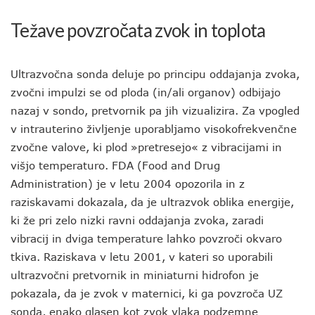
Težave povzročata zvok in toplota
Ultrazvočna sonda deluje po principu oddajanja zvoka,
zvočni impulzi se od ploda (in/ali organov) odbijajo
nazaj v sondo, pretvornik pa jih vizualizira. Za vpogled
v intrauterino življenje uporabljamo visokofrekvenčne
zvočne valove, ki plod »pretresejo« z vibracijami in
višjo temperaturo. FDA (Food and Drug
Administration) je v letu 2004 opozorila in z
raziskavami dokazala, da je ultrazvok oblika energije,
ki že pri zelo nizki ravni oddajanja zvoka, zaradi
vibracij in dviga temperature lahko povzroči okvaro
tkiva. Raziskava v letu 2001, v kateri so uporabili
ultrazvočni pretvornik in miniaturni hidrofon je
pokazala, da je zvok v maternici, ki ga povzroča UZ
sonda, enako glasen kot zvok vlaka podzemne