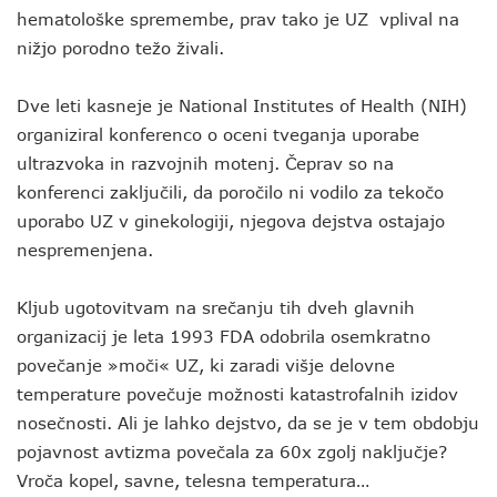
hematološke spremembe, prav tako je UZ vplival na
nižjo porodno težo živali.
Dve leti kasneje je National Institutes of Health (NIH)
organiziral konferenco o oceni tveganja uporabe
ultrazvoka in razvojnih motenj. Čeprav so na
konferenci zaključili, da poročilo ni vodilo za tekočo
uporabo UZ v ginekologiji, njegova dejstva ostajajo
nespremenjena.
Kljub ugotovitvam na srečanju tih dveh glavnih
organizacij je leta 1993 FDA odobrila osemkratno
povečanje »moči« UZ, ki zaradi višje delovne
temperature povečuje možnosti katastrofalnih izidov
nosečnosti. Ali je lahko dejstvo, da se je v tem obdobju
pojavnost avtizma povečala za 60x zgolj naključje?
Vroča kopel, savne, telesna temperatura…