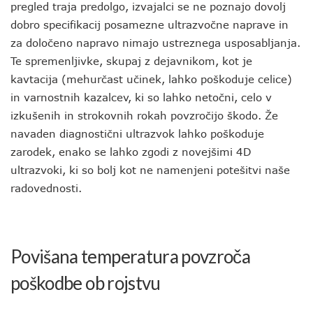
pregled traja predolgo, izvajalci se ne poznajo dovolj
dobro specifikacij posamezne ultrazvočne naprave in
za določeno napravo nimajo ustreznega usposabljanja.
Te spremenljivke, skupaj z dejavnikom, kot je
kavtacija (mehurčast učinek, lahko poškoduje celice)
in varnostnih kazalcev, ki so lahko netočni, celo v
izkušenih in strokovnih rokah povzročijo škodo. Že
navaden diagnostični ultrazvok lahko poškoduje
zarodek, enako se lahko zgodi z novejšimi 4D
ultrazvoki, ki so bolj kot ne namenjeni potešitvi naše
radovednosti.
Povišana temperatura povzroča
poškodbe ob rojstvu