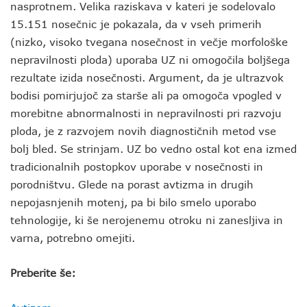
nasprotnem. Velika raziskava v kateri je sodelovalo
15.151 nosečnic je pokazala, da v vseh primerih
(nizko, visoko tvegana nosečnost in večje morfološke
nepravilnosti ploda) uporaba UZ ni omogočila boljšega
rezultate izida nosečnosti. Argument, da je ultrazvok
bodisi pomirjujoč za starše ali pa omogoča vpogled v
morebitne abnormalnosti in nepravilnosti pri razvoju
ploda, je z razvojem novih diagnostičnih metod vse
bolj bled. Se strinjam. UZ bo vedno ostal kot ena izmed
tradicionalnih postopkov uporabe v nosečnosti in
porodništvu. Glede na porast avtizma in drugih
nepojasnjenih motenj, pa bi bilo smelo uporabo
tehnologije, ki še nerojenemu otroku ni zanesljiva in
varna, potrebno omejiti.
Preberite še: