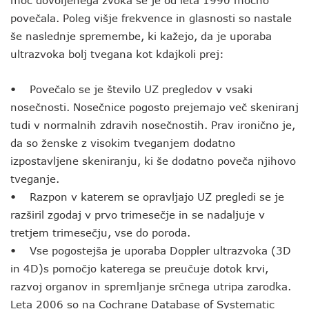
moč dovoljenega zvoka se je od leta 1990 močno
povečala. Poleg višje frekvence in glasnosti so nastale
še naslednje spremembe, ki kažejo, da je uporaba
ultrazvoka bolj tvegana kot kdajkoli prej:
• Povečalo se je število UZ pregledov v vsaki
nosečnosti. Nosečnice pogosto prejemajo več skeniranj
tudi v normalnih zdravih nosečnostih. Prav ironično je,
da so ženske z visokim tveganjem dodatno
izpostavljene skeniranju, ki še dodatno poveča njihovo
tveganje.
• Razpon v katerem se opravljajo UZ pregledi se je
razširil zgodaj v prvo trimesečje in se nadaljuje v
tretjem trimesečju, vse do poroda.
• Vse pogostejša je uporaba Doppler ultrazvoka (3D
in 4D)s pomočjo katerega se preučuje dotok krvi,
razvoj organov in spremljanje srčnega utripa zarodka.
Leta 2006 so na Cochrane Database of Systematic