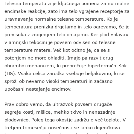
Telesna temperatura je ključnega pomena za normalne
encimske reakcije, zato ima telo vgrajene receptorje za
uravnavanje normalne telesne temperature. Ko je
temperatura prenizka drgetamo in telo ogrevamo, če je
previsoka z znojenjem telo ohlajamo. Ker plod »plava«
v amnijski tekočini je povsem odvisen od telesne
temperature matere. Več kot očitno je, da se s
potenjem ne more ohladiti. Imajo pa razvit drug
obrambni mehanizem, ki preprečuje hipertermični šok
(HS). Vsaka celica zarodka vsebuje beljakovino, ki se
sproži ob nevarno visoki temperaturi in začasno
upočasni nastajanje encimov.
Prav dobro vemo, da ultrazvok povsem drugače
segreje kosti, mišice, mehko tkivo in nenazadnje
plodovnico. Poleg tega okostje zadržuje več toplote. V
tretjem trimesečju nosečnosti se lahko dojenčkova