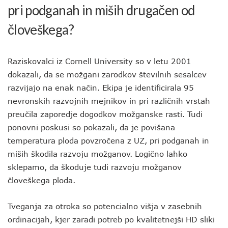
pri podganah in miših drugačen od
človeškega?
Raziskovalci iz Cornell University so v letu 2001
dokazali, da se možgani zarodkov številnih sesalcev
razvijajo na enak način. Ekipa je identificirala 95
nevronskih razvojnih mejnikov in pri različnih vrstah
preučila zaporedje dogodkov možganske rasti. Tudi
ponovni poskusi so pokazali, da je povišana
temperatura ploda povzročena z UZ, pri podganah in
miših škodila razvoju možganov. Logično lahko
sklepamo, da škoduje tudi razvoju možganov
človeškega ploda.
Tveganja za otroka so potencialno višja v zasebnih
ordinacijah, kjer zaradi potreb po kvalitetnejši HD sliki