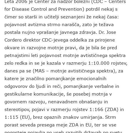
Leta 2006 je Center za nadzor bolezni (CDC – Centers
for Disease Control and Prevention) potrdil nekaj s
čimer so starši in učitelji seznanjeni že nekaj časa:
pojavnost avtizma strmo narašča, zato je težava
postala nujno vprašanje javnega zdravja. Dr. Jose
Cordero direktor CDC-jevega oddelka za prirojene
okvare in razvojne motnje pravi, da je bila še pred
petnajstimi leti pojavnost motnje avtističnega spektra
zelo redka in se je kazala v razmerju 1:10.000 rojstev,
danes pa se (MAS – motnje avtističnega spektra), za
katere je značilno pomanjkanje emocionalnih
odgovorov do ljudi in reči, pomanjkanje verbalne in
gestikularne komunikacije, še posebej motnja v
govornem razvoju, nenavadnem obnašanju in
stereotipov, pojavi v razmerju rojstev 1:166 (ZDA) in
1:115 (EU), brez opaznih znakov umirjanja. Strm
porast seveda presega meje ZDA in EU, ter se vse
pogosteje pojavlja po vseh razvitih državah po svetu.