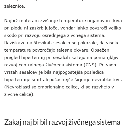
železnice.
Najbrž materam zvišanje temperature organov in tkiva
pri plodu ni zaskrbljujoče, vendar lahko povzroči veliko
škodo pri razvoju osrednjega živčnega sistema.
Raziskave na številnih sesalcih so pokazale, da visoke
temperature povzročajo telesne okvare. Obsežen
pregled hipertermij pri sesalcih kažejo na pomanjkljiv
razvoj centralnega živčnega sistema (CNS). Pri vseh
vrstah sesalcev je bila najpogostejša posledica
hipertermije smrt ali počasnejše širjenje nevroblastov .
(Nevroblasti so embrionalne celice, ki se razvijejo v
živčne celice).
Zakaj naj bi bil razvoj živčnega sistema