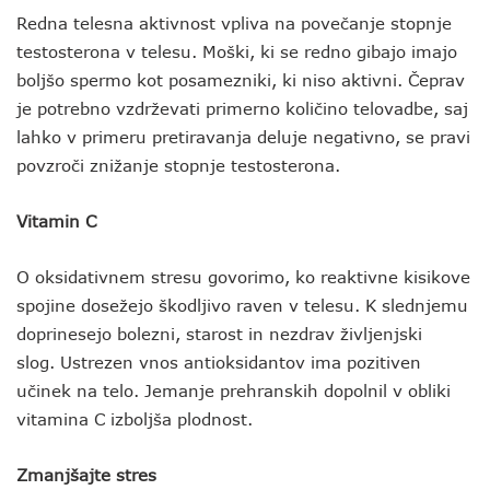
Redna telesna aktivnost vpliva na povečanje stopnje
testosterona v telesu. Moški, ki se redno gibajo imajo
boljšo spermo kot posamezniki, ki niso aktivni. Čeprav
je potrebno vzdrževati primerno količino telovadbe, saj
lahko v primeru pretiravanja deluje negativno, se pravi
povzroči znižanje stopnje testosterona.
Vitamin C
O oksidativnem stresu govorimo, ko reaktivne kisikove
spojine dosežejo škodljivo raven v telesu. K slednjemu
doprinesejo bolezni, starost in nezdrav življenjski
slog. Ustrezen vnos antioksidantov ima pozitiven
učinek na telo. Jemanje prehranskih dopolnil v obliki
vitamina C izboljša plodnost.
Zmanjšajte stres