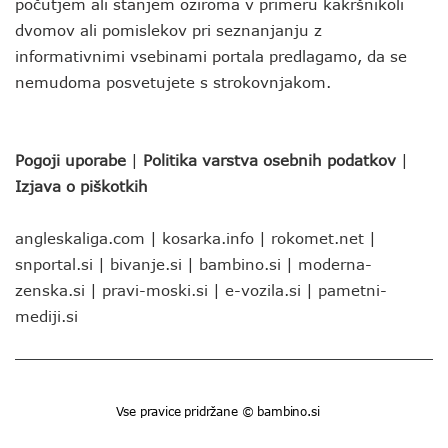
počutjem ali stanjem oziroma v primeru kakršnikoli
dvomov ali pomislekov pri seznanjanju z
informativnimi vsebinami portala predlagamo, da se
nemudoma posvetujete s strokovnjakom.
Pogoji uporabe
|
Politika varstva osebnih podatkov
|
Izjava o piškotkih
angleskaliga.com
|
kosarka.info
|
rokomet.net
|
snportal.si
|
bivanje.si
|
bambino.si
|
moderna-
zenska.si
|
pravi-moski.si
|
e-vozila.si
|
pametni-
mediji.si
Vse pravice pridržane © bambino.si