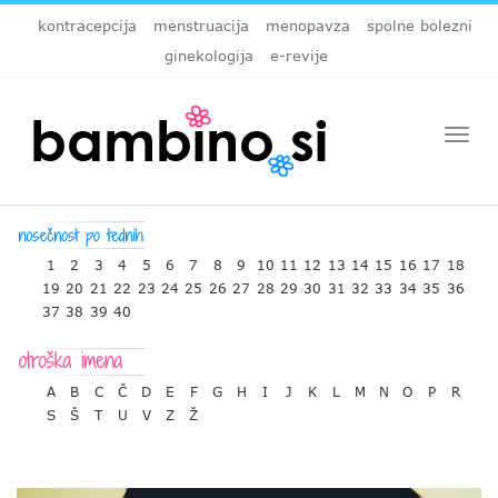
kontracepcija
menstruacija
menopavza
spolne bolezni
ginekologija
e-revije
Togg
navi
1
2
3
4
5
6
7
8
9
10
11
12
13
14
15
16
17
18
19
20
21
22
23
24
25
26
27
28
29
30
31
32
33
34
35
36
37
38
39
40
A
B
C
Č
D
E
F
G
H
I
J
K
L
M
N
O
P
R
S
Š
T
U
V
Z
Ž