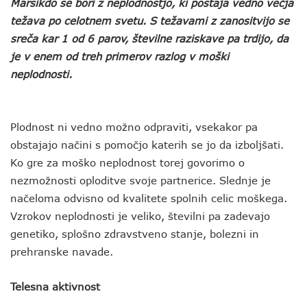
Marsikdo se bori z neplodnostjo, ki postaja vedno večja
težava po celotnem svetu. S težavami z zanositvijo se
sreča kar 1 od 6 parov, številne raziskave pa trdijo, da
je v enem od treh primerov razlog v moški
neplodnosti.
Plodnost ni vedno možno odpraviti, vsekakor pa
obstajajo načini s pomočjo katerih se jo da izboljšati.
Ko gre za moško neplodnost torej govorimo o
nezmožnosti oploditve svoje partnerice. Slednje je
načeloma odvisno od kvalitete spolnih celic moškega.
Vzrokov neplodnosti je veliko, številni pa zadevajo
genetiko, splošno zdravstveno stanje, bolezni in
prehranske navade.
Telesna aktivnost