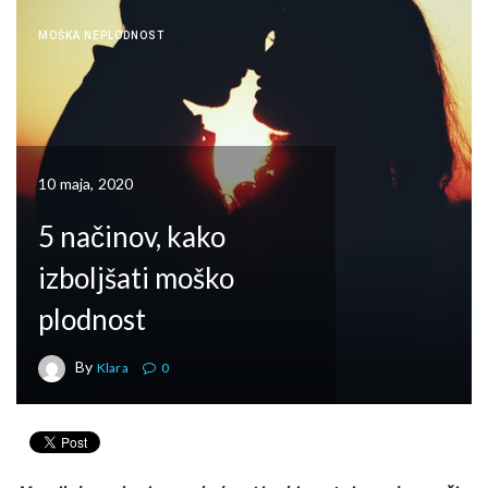
MOŠKA NEPLODNOST
10 maja, 2020
5 načinov, kako
izboljšati moško
plodnost
By
Klara
0