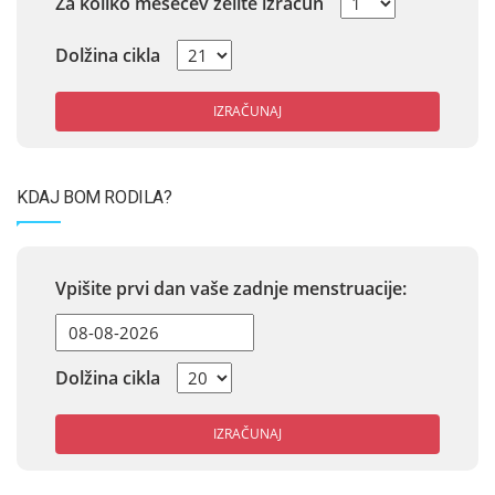
Za koliko mesecev želite izračun
Dolžina cikla
IZRAČUNAJ
KDAJ BOM RODILA?
Vpišite prvi dan vaše zadnje menstruacije:
Dolžina cikla
IZRAČUNAJ