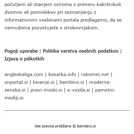
počutjem ali stanjem oziroma v primeru kakršnikoli
dvomov ali pomislekov pri seznanjanju z
informativnimi vsebinami portala predlagamo, da se
nemudoma posvetujete s strokovnjakom.
Pogoji uporabe
|
Politika varstva osebnih podatkov
|
Izjava o piškotkih
angleskaliga.com
|
kosarka.info
|
rokomet.net
|
snportal.si
|
bivanje.si
|
bambino.si
|
moderna-
zenska.si
|
pravi-moski.si
|
e-vozila.si
|
pametni-
mediji.si
Vse pravice pridržane © bambino.si