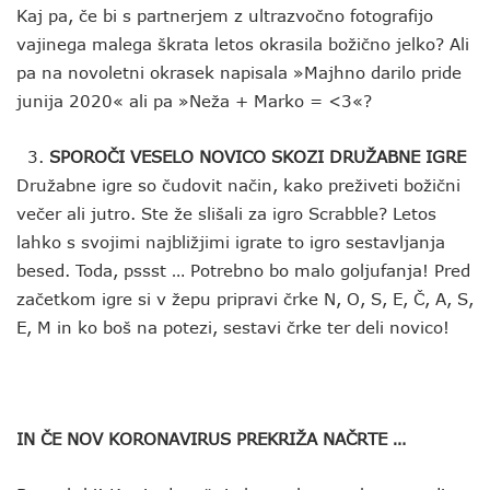
Kaj pa, če bi s partnerjem z ultrazvočno fotografijo
vajinega malega škrata letos okrasila božično jelko? Ali
pa na novoletni okrasek napisala »Majhno darilo pride
junija 2020« ali pa »Neža + Marko = <3«?
SPOROČI VESELO NOVICO SKOZI DRUŽABNE IGRE
Družabne igre so čudovit način, kako preživeti božični
večer ali jutro. Ste že slišali za igro Scrabble? Letos
lahko s svojimi najbližjimi igrate to igro sestavljanja
besed. Toda, pssst … Potrebno bo malo goljufanja! Pred
začetkom igre si v žepu pripravi črke N, O, S, E, Č, A, S,
E, M in ko boš na potezi, sestavi črke ter deli novico!
IN ČE NOV KORONAVIRUS PREKRIŽA NAČRTE …