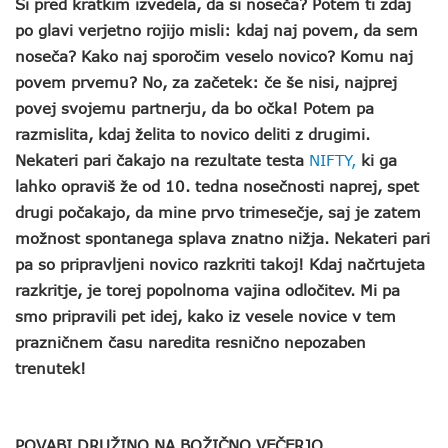
Si pred kratkim izvedela, da si noseča? Potem ti zdaj
po glavi verjetno rojijo misli: kdaj naj povem, da sem
noseča? Kako naj sporočim veselo novico? Komu naj
povem prvemu? No, za začetek: če še nisi, najprej
povej svojemu partnerju, da bo očka! Potem pa
razmislita, kdaj želita to novico deliti z drugimi.
Nekateri pari čakajo na rezultate testa
NIFTY,
ki ga
lahko opraviš že od 10. tedna nosečnosti naprej, spet
drugi počakajo, da mine prvo trimesečje, saj je zatem
možnost spontanega splava znatno nižja. Nekateri pari
pa so pripravljeni novico razkriti takoj! Kdaj načrtujeta
razkritje, je torej popolnoma vajina odločitev. Mi pa
smo pripravili pet idej, kako iz vesele novice v tem
prazničnem času naredita resnično nepozaben
trenutek!
POVABI DRUŽINO NA BOŽIČNO VEČERJO