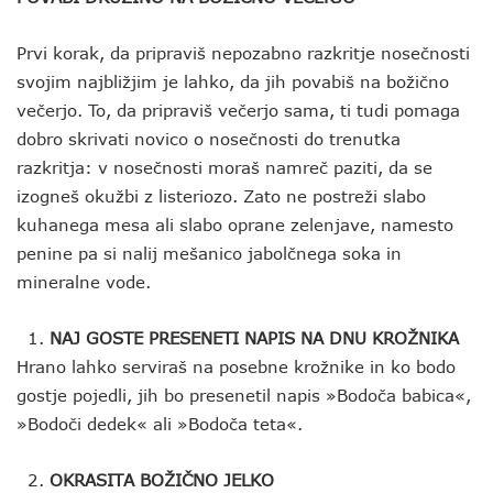
Prvi korak, da pripraviš nepozabno razkritje nosečnosti
svojim najbližjim je lahko, da jih povabiš na božično
večerjo. To, da pripraviš večerjo sama, ti tudi pomaga
dobro skrivati novico o nosečnosti do trenutka
razkritja: v nosečnosti moraš namreč paziti, da se
izogneš okužbi z listeriozo. Zato ne postreži slabo
kuhanega mesa ali slabo oprane zelenjave, namesto
penine pa si nalij mešanico jabolčnega soka in
mineralne vode.
NAJ GOSTE PRESENETI NAPIS NA DNU KROŽNIKA
Hrano lahko serviraš na posebne krožnike in ko bodo
gostje pojedli, jih bo presenetil napis »Bodoča babica«,
»Bodoči dedek« ali »Bodoča teta«.
OKRASITA BOŽIČNO JELKO