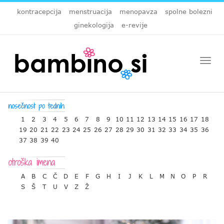
kontracepcija
menstruacija
menopavza
spolne bolezni
ginekologija
e-revije
Togg
navi
1
2
3
4
5
6
7
8
9
10
11
12
13
14
15
16
17
18
19
20
21
22
23
24
25
26
27
28
29
30
31
32
33
34
35
36
37
38
39
40
A
B
C
Č
D
E
F
G
H
I
J
K
L
M
N
O
P
R
S
Š
T
U
V
Z
Ž