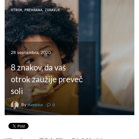
OTROK
,
PREHRANA
,
ZDRAVJE
28 septembra, 2020
8 znakov, da vaš
otrok zaužije preveč
soli
By
Bambino
0