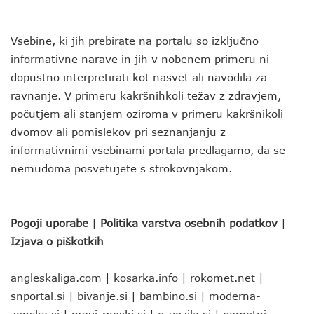
Vsebine, ki jih prebirate na portalu so izključno
informativne narave in jih v nobenem primeru ni
dopustno interpretirati kot nasvet ali navodila za
ravnanje. V primeru kakršnihkoli težav z zdravjem,
počutjem ali stanjem oziroma v primeru kakršnikoli
dvomov ali pomislekov pri seznanjanju z
informativnimi vsebinami portala predlagamo, da se
nemudoma posvetujete s strokovnjakom.
Pogoji uporabe
|
Politika varstva osebnih podatkov
|
Izjava o piškotkih
angleskaliga.com
|
kosarka.info
|
rokomet.net
|
snportal.si
|
bivanje.si
|
bambino.si
|
moderna-