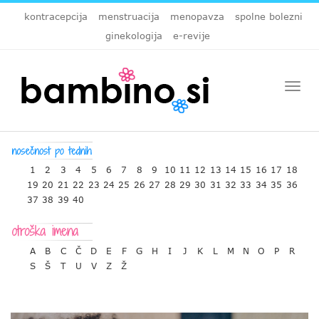
kontracepcija
menstruacija
menopavza
spolne bolezni
ginekologija
e-revije
Togg
navi
1
2
3
4
5
6
7
8
9
10
11
12
13
14
15
16
17
18
19
20
21
22
23
24
25
26
27
28
29
30
31
32
33
34
35
36
37
38
39
40
A
B
C
Č
D
E
F
G
H
I
J
K
L
M
N
O
P
R
S
Š
T
U
V
Z
Ž