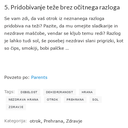
5. Pridobivanje teže brez očitnega razloga
Se vam zdi, da vaš otrok iz neznanega razloga
pridobiva na teži? Pazite, da mu omejite sladkarije in
nezdrave maščobe, vendar se kljub temu redi? Razlog
je lahko tudi sol, še posebej nezdravi slani prigrizki, kot
so čips, smokiji, bobi palčke …
Povzeto po:
Parents
Tags:
DEBELOST
DEHIDRIRANOST
HRANA
NEZDRAVA HRANA
OTROK
PREHRANA
SOL
ZDRAVJE
Kategorija:
otrok
,
Prehrana
,
Zdravje