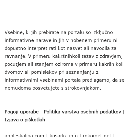
Vsebine, ki jih prebirate na portalu so izključno
informativne narave in jih v nobenem primeru ni
dopustno interpretirati kot nasvet ali navodila za
ravnanje. V primeru kakršnihkoli težav z zdravjem,
počutjem ali stanjem oziroma v primeru kakršnikoli
dvomov ali pomislekov pri seznanjanju z
informativnimi vsebinami portala predlagamo, da se
nemudoma posvetujete s strokovnjakom.
Pogoji uporabe
|
Politika varstva osebnih podatkov
|
Izjava o piškotkih
angleskaliga.com
|
kosarka.info
|
rokomet.net
|