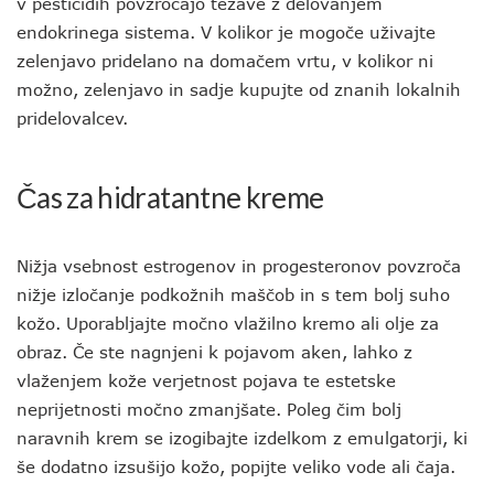
v pesticidih povzročajo težave z delovanjem
endokrinega sistema. V kolikor je mogoče uživajte
zelenjavo pridelano na domačem vrtu, v kolikor ni
možno, zelenjavo in sadje kupujte od znanih lokalnih
pridelovalcev.
Čas za hidratantne kreme
Nižja vsebnost estrogenov in progesteronov povzroča
nižje izločanje podkožnih maščob in s tem bolj suho
kožo. Uporabljajte močno vlažilno kremo ali olje za
obraz. Če ste nagnjeni k pojavom aken, lahko z
vlaženjem kože verjetnost pojava te estetske
neprijetnosti močno zmanjšate. Poleg čim bolj
naravnih krem se izogibajte izdelkom z emulgatorji, ki
še dodatno izsušijo kožo, popijte veliko vode ali čaja.