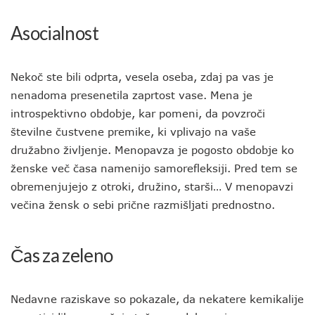
Asocialnost
Nekoč ste bili odprta, vesela oseba, zdaj pa vas je
nenadoma presenetila zaprtost vase. Mena je
introspektivno obdobje, kar pomeni, da povzroči
številne čustvene premike, ki vplivajo na vaše
družabno življenje. Menopavza je pogosto obdobje ko
ženske več časa namenijo samorefleksiji. Pred tem se
obremenjujejo z otroki, družino, starši… V menopavzi
večina žensk o sebi prične razmišljati prednostno.
Čas za zeleno
Nedavne raziskave so pokazale, da nekatere kemikalije