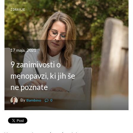
ZDRAVJE
17 maja, 2021
9 zanimivosti o
menopavzi, ki jih še
ne poznate
By
Bambino
0