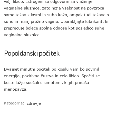
višji libido. Estrogeni so odgovorni za vlaženje
vaginalne sluznice, zato nižja vsebnost ne povzroča
samo težav z lasmi in suho kožo, ampak tudi težave s
suho in manj prožno vagino. Uporabljajte lubrikant, ki
preprečuje boleče spolne odnose kot posledico suhe
vaginalne sluznice.
Popoldanski počitek
Dvajset minutni počitek po kosilu vam bo povrnil
energijo, pozitivna čustva in celo libido. Spočiti se
boste lažje soočali s simptomi, ki jih prinaša
menopavza.
Kategorija:
zdravje