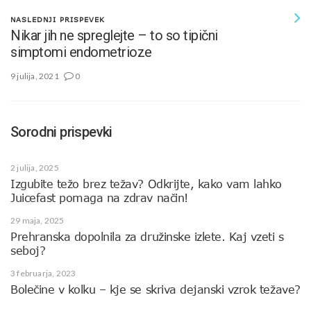
NASLEDNJI PRISPEVEK
Nikar jih ne spreglejte – to so tipični
simptomi endometrioze
9 julija, 2021
0
Sorodni prispevki
2 julija, 2025
Izgubite težo brez težav? Odkrijte, kako vam lahko
Juicefast pomaga na zdrav način!
29 maja, 2025
Prehranska dopolnila za družinske izlete. Kaj vzeti s
seboj?
3 februarja, 2023
Bolečine v kolku – kje se skriva dejanski vzrok težave?