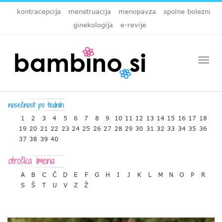
kontracepcija
menstruacija
menopavza
spolne bolezni
ginekologija
e-revije
Togg
navi
1
2
3
4
5
6
7
8
9
10
11
12
13
14
15
16
17
18
19
20
21
22
23
24
25
26
27
28
29
30
31
32
33
34
35
36
37
38
39
40
A
B
C
Č
D
E
F
G
H
I
J
K
L
M
N
O
P
R
S
Š
T
U
V
Z
Ž