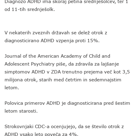
Diagnozo ADHD ima skoraj petina srednješolcev, ter 1
od 11-tih srednješolk.
V nekaterih zveznih državah se delež otrok z
diagnosticirano ADHD vzpenja proti 15%.
Journal of the American Academy of Child and
Adolescent Psychiatry piše, da zdravila za lajšanje
simptomov ADHD v ZDA trenutno prejema več kot 3,5
milijona otrok, starih med četrtim in sedemnajstim
letom.
Polovica primerov ADHD je diagnosticirana pred šestim
letom starosti.
Strokovnjaki CDC-a ocenjujejo, da se število otrok z
ADHD vsako leto poveča za 4%.