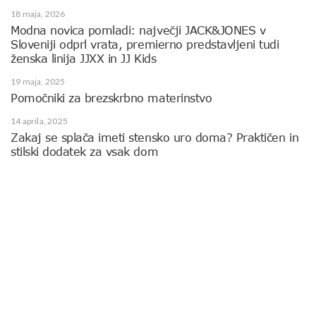
18 maja, 2026
Modna novica pomladi: največji JACK&JONES v
Sloveniji odprl vrata, premierno predstavljeni tudi
ženska linija JJXX in JJ Kids
19 maja, 2025
Pomočniki za brezskrbno materinstvo
14 aprila, 2025
Zakaj se splača imeti stensko uro doma? Praktičen in
stilski dodatek za vsak dom