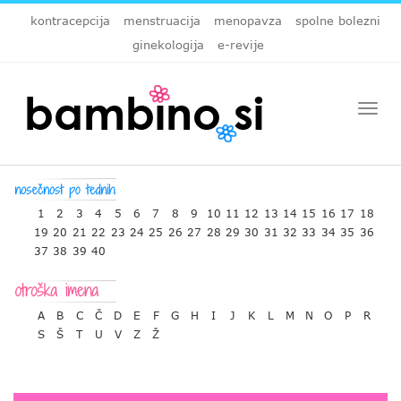
kontracepcija
menstruacija
menopavza
spolne bolezni
ginekologija
e-revije
Togg
navi
1
2
3
4
5
6
7
8
9
10
11
12
13
14
15
16
17
18
19
20
21
22
23
24
25
26
27
28
29
30
31
32
33
34
35
36
37
38
39
40
A
B
C
Č
D
E
F
G
H
I
J
K
L
M
N
O
P
R
S
Š
T
U
V
Z
Ž