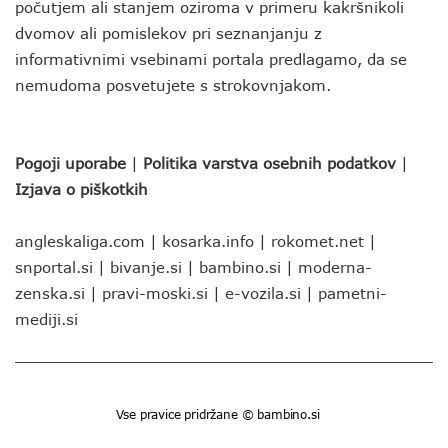
počutjem ali stanjem oziroma v primeru kakršnikoli
dvomov ali pomislekov pri seznanjanju z
informativnimi vsebinami portala predlagamo, da se
nemudoma posvetujete s strokovnjakom.
Pogoji uporabe
|
Politika varstva osebnih podatkov
|
Izjava o piškotkih
angleskaliga.com
|
kosarka.info
|
rokomet.net
|
snportal.si
|
bivanje.si
|
bambino.si
|
moderna-
zenska.si
|
pravi-moski.si
|
e-vozila.si
|
pametni-
mediji.si
Vse pravice pridržane © bambino.si