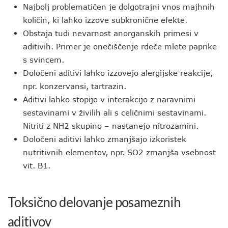
Najbolj problematičen je dolgotrajni vnos majhnih
količin, ki lahko izzove subkronične efekte.
Obstaja tudi nevarnost anorganskih primesi v
aditivih. Primer je onečiščenje rdeče mlete paprike
s svincem.
Določeni aditivi lahko izzovejo alergijske reakcije,
npr. konzervansi, tartrazin.
Aditivi lahko stopijo v interakcijo z naravnimi
sestavinami v živilih ali s celičnimi sestavinami.
Nitriti z NH2 skupino – nastanejo nitrozamini.
Določeni aditivi lahko zmanjšajo izkoristek
nutritivnih elementov, npr. SO2 zmanjša vsebnost
vit. B1.
Toksično delovanje posameznih
aditivov