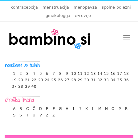
kontracepcija
menstruacija
menopavza
spolne bolezni
ginekologija
e-revije
Togg
navi
1
2
3
4
5
6
7
8
9
10
11
12
13
14
15
16
17
18
19
20
21
22
23
24
25
26
27
28
29
30
31
32
33
34
35
36
37
38
39
40
A
B
C
Č
D
E
F
G
H
I
J
K
L
M
N
O
P
R
S
Š
T
U
V
Z
Ž