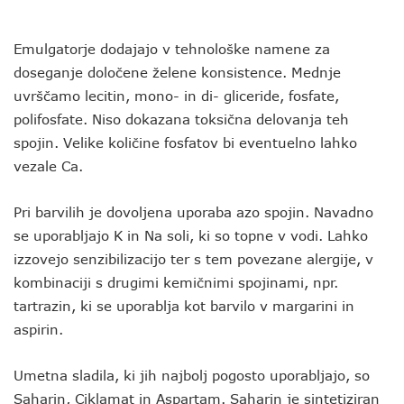
Emulgatorje dodajajo v tehnološke namene za
doseganje določene želene konsistence. Mednje
uvrščamo lecitin, mono- in di- gliceride, fosfate,
polifosfate. Niso dokazana toksična delovanja teh
spojin. Velike količine fosfatov bi eventuelno lahko
vezale Ca.
Pri barvilih je dovoljena uporaba azo spojin. Navadno
se uporabljajo K in Na soli, ki so topne v vodi. Lahko
izzovejo senzibilizacijo ter s tem povezane alergije, v
kombinaciji s drugimi kemičnimi spojinami, npr.
tartrazin, ki se uporablja kot barvilo v margarini in
aspirin.
Umetna sladila, ki jih najbolj pogosto uporabljajo, so
Saharin, Ciklamat in Aspartam. Saharin je sintetiziran