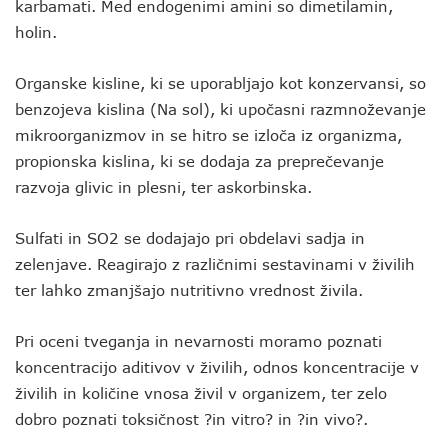
karbamati. Med endogenimi amini so dimetilamin,
holin.
Organske kisline, ki se uporabljajo kot konzervansi, so
benzojeva kislina (Na sol), ki upočasni razmnoževanje
mikroorganizmov in se hitro se izloča iz organizma,
propionska kislina, ki se dodaja za preprečevanje
razvoja glivic in plesni, ter askorbinska.
Sulfati in SO2 se dodajajo pri obdelavi sadja in
zelenjave. Reagirajo z različnimi sestavinami v živilih
ter lahko zmanjšajo nutritivno vrednost živila.
Pri oceni tveganja in nevarnosti moramo poznati
koncentracijo aditivov v živilih, odnos koncentracije v
živilih in količine vnosa živil v organizem, ter zelo
dobro poznati toksičnost ?in vitro? in ?in vivo?.