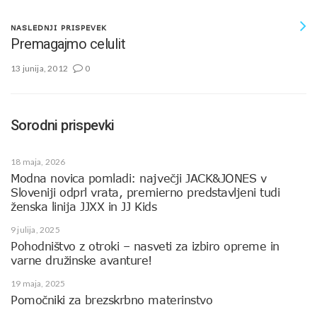
NASLEDNJI PRISPEVEK
Premagajmo celulit
13 junija, 2012
0
Sorodni prispevki
18 maja, 2026
Modna novica pomladi: največji JACK&JONES v
Sloveniji odprl vrata, premierno predstavljeni tudi
ženska linija JJXX in JJ Kids
9 julija, 2025
Pohodništvo z otroki – nasveti za izbiro opreme in
varne družinske avanture!
19 maja, 2025
Pomočniki za brezskrbno materinstvo