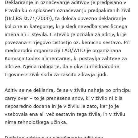
Deklariranje in označevanje aditivov je predpisano v
Pravilniku o splošnem označevanju predpakiranih živil
(Ur.l.RS št.71/2000), ta določa obvezno deklariranje
količine in kategorije, ki ji sledi navedba specifičnega
imena ali E števila. E število je oznaka za aditiv, ki je
povezana z njegovo čistostjo oz. kemično sestavo. Pri
mednarodni organizaciji FAO/WHO je organizirana
Komisija Codex alimentarius, ki postavlja zahteve za
aditive. Njena naloga je, da v okviru mednarodne
trgovine z živili skrbi za zaščito zdravja ljudi.
Aditiv se ne deklarira, če se v živilu nahaja po principu
carry over – to je prenesena snov, ki v živilo ni bila
neposredno dodana in je v živilu le zato, ker jo je
vsebovala ena ali več sestavin tega živila, in v živilu
nima tehnološkega učinka.
Dodatne zahteve za označevanje aditivov: