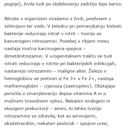
pogoje), živila tudi po obdelovanju zadržijo lepo barvo.
Nitrate v organizem vnašamo z živili, predvsem z
zelenjavo ter vodo. V želodcu pri pomanjkanju kislosti
bakterije reducirajo nitrat v nitrit – tvorijo se
kancerogeni nitrozamini. Posebej v ribjem mesu
nastaja močna karcinogena spojina –
dimetilnitrozamin. V urogenitalnem traktu se tudi
nitrati reducirajo v nitrite pri bakterijskih infekcijah,
nastanejo nitrozamini – maligne alter. Železo v
hemoglobinu se pretvori iz Fe 3+ v Fe 2+, nastaja
methemoglobin – cijanoza (zastrupitev). Obstajajo
poročila o zmanjševanju depoa vitamina A in o
možnem tireoidnem vplivu. Nekateri endogeni in
eksogeni prekurzorji – amini, ki lahko tvorijo
nitrozamine so zdravila, kot so aminopirin,
oksitetraciklin, nekateri pesticidi – spojine uree,