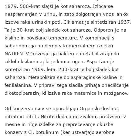
1879. 500-krat slajši je kot saharoza. Izloča se
nespremenjen v urinu, in zato dolgotrajen vnos lahko
izzove raka urinskih poti. Ciklamat je sintetiziran 1937.
Ta je 30-krat bolj sladek kot saharoza. Odporen je na
kisline in povišane temperature. V kombinaciji s
saharinom ga najdemo v komercialnem izdelku
NATREN. V črevesju ga bakterije metabolizirajo do
cikloheksilamina, ki je kancerogen. Aspartam je
sintetiziran 1969. leta. 200-krat je bolj sladek kot
saharoza. Metabolizira se do asparaginske kisline in
fenilalanina. V pripravi tega sladila prihaja onečiščenje
diketopiperazin, ki izziva raka maternice in možganov.
Od konzervansov se uporabljajo Organske kisline,
nitrati in nitriti. Nitrite dodajamo živilom, predvsem v
mesne in ribje izdelke za preprečevanje okužbe
konzerv z Cl. botulinum (ker ustvarjajo aerobne