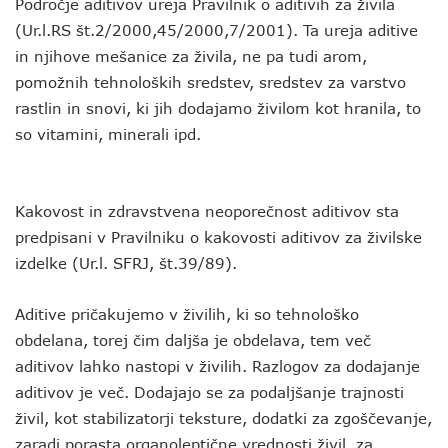
Področje aditivov ureja Pravilnik o aditivih za živila
(Ur.l.RS št.2/2000,45/2000,7/2001). Ta ureja aditive
in njihove mešanice za živila, ne pa tudi arom,
pomožnih tehnoloških sredstev, sredstev za varstvo
rastlin in snovi, ki jih dodajamo živilom kot hranila, to
so vitamini, minerali ipd.
Kakovost in zdravstvena neoporečnost aditivov sta
predpisani v Pravilniku o kakovosti aditivov za živilske
izdelke (Ur.l. SFRJ, št.39/89).
Aditive pričakujemo v živilih, ki so tehnološko
obdelana, torej čim daljša je obdelava, tem več
aditivov lahko nastopi v živilih. Razlogov za dodajanje
aditivov je več. Dodajajo se za podaljšanje trajnosti
živil, kot stabilizatorji teksture, dodatki za zgoščevanje,
zaradi porasta organoleptične vrednosti živil, za