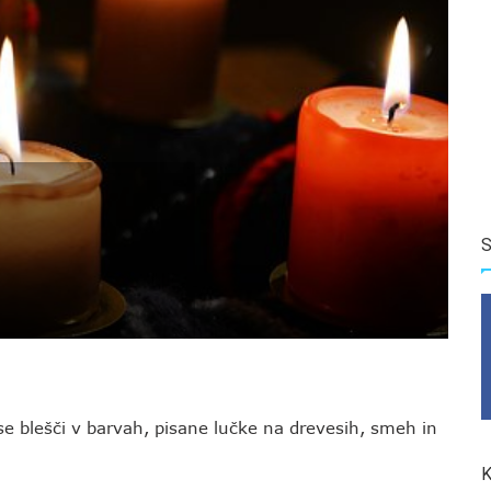
S
e se blešči v barvah, pisane lučke na drevesih, smeh in
K