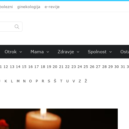
bolezni
ginekologija
e-revije
Otrok
Mama
Zdravje
Spolnost
Ost
1
12
13
14
15
16
17
18
19
20
21
22
23
24
25
26
27
28
29
30
31
J
K
L
M
N
O
P
R
S
Š
T
U
V
Z
Ž