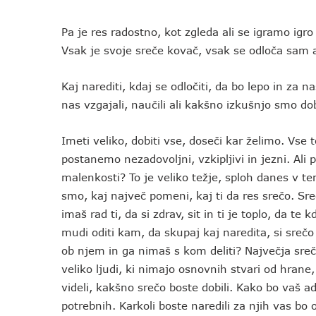
Pa je res radostno, kot zgleda ali se igramo igr
Vsak je svoje sreče kovač, vsak se odloča sam al
Kaj narediti, kdaj se odločiti, da bo lepo in za n
nas vzgajali, naučili ali kakšno izkušnjo smo dob
Imeti veliko, dobiti vse, doseči kar želimo. Vse
postanemo nezadovoljni, vzkipljivi in jezni. Ali 
malenkosti? To je veliko težje, sploh danes v te
smo, kaj največ pomeni, kaj ti da res srečo. Sreča
imaš rad ti, da si zdrav, sit in ti je toplo, da te
mudi oditi kam, da skupaj kaj naredita, si srečo
ob njem in ga nimaš s kom deliti? Največja sreč
veliko ljudi, ki nimajo osnovnih stvari od hrane
videli, kakšno srečo boste dobili. Kako bo vaš a
potrebnih. Karkoli boste naredili za njih vas bo o