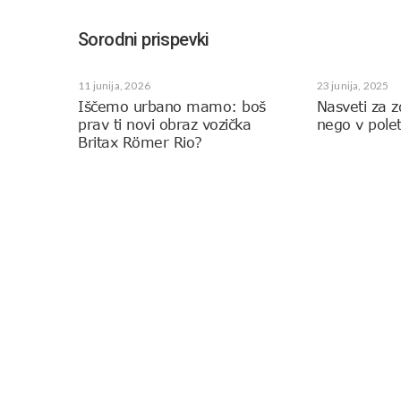
Sorodni prispevki
11 junija, 2026
23 junija, 2025
Iščemo urbano mamo: boš
Nasveti za 
prav ti novi obraz vozička
nego v pole
Britax Römer Rio?