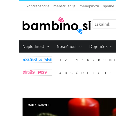
kontracepcija
menstruacija
menopavza
spolne 
Neplodnost
Nosečnost
Dojenček
1
2
3
4
5
6
7
8
9
10
1
A
B
C
Č
D
E
F
G
H
I
MAMA
,
NASVETI