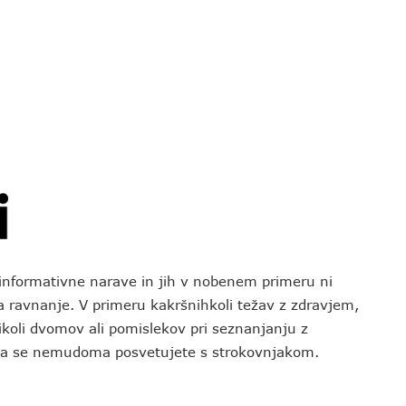
o informativne narave in jih v nobenem primeru ni
za ravnanje. V primeru kakršnihkoli težav z zdravjem,
koli dvomov ali pomislekov pri seznanjanju z
 da se nemudoma posvetujete s strokovnjakom.