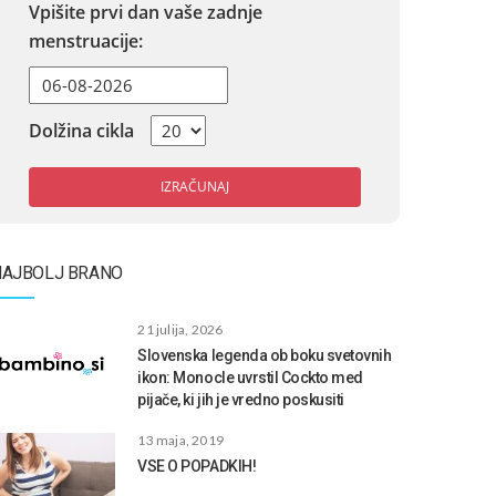
Vpišite prvi dan vaše zadnje
menstruacije:
Dolžina cikla
IZRAČUNAJ
NAJBOLJ BRANO
21 julija, 2026
Slovenska legenda ob boku svetovnih
ikon: Monocle uvrstil Cockto med
pijače, ki jih je vredno poskusiti
13 maja, 2019
VSE O POPADKIH!