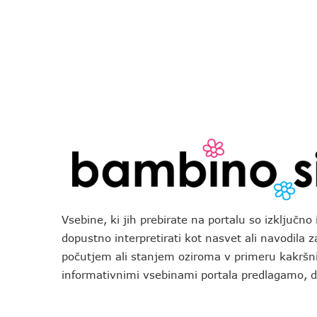
Vsebine, ki jih prebirate na portalu so izključn
dopustno interpretirati kot nasvet ali navodila 
počutjem ali stanjem oziroma v primeru kakršni
informativnimi vsebinami portala predlagamo,