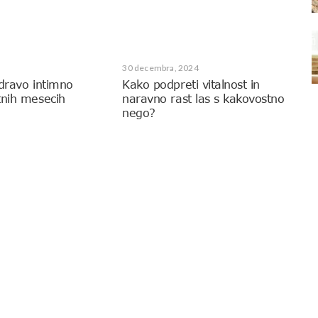
30 decembra, 2024
zdravo intimno
Kako podpreti vitalnost in
tnih mesecih
naravno rast las s kakovostno
nego?