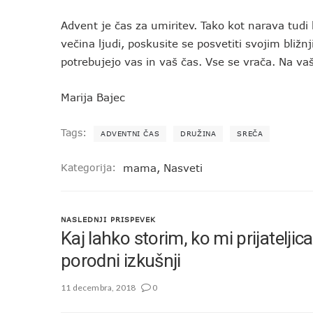
Advent je čas za umiritev. Tako kot narava tudi 
večina ljudi, poskusite se posvetiti svojim bližn
potrebujejo vas in vaš čas. Vse se vrača. Na vaš
Marija Bajec
Tags:
ADVENTNI ČAS
DRUŽINA
SREČA
Kategorija:
mama
,
Nasveti
NASLEDNJI PRISPEVEK
Kaj lahko storim, ko mi prijateljic
porodni izkušnji
11 decembra, 2018
0