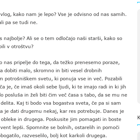
o vlog, kako nam je lepo? Vse je odvisno od nas samih.
i pa se tudi ne.
as najbolje? Ali se o tem odločajo naši starši, kako so
ili v otroštvu?
 to nas pripelje do tega, da težko prenesemo poraze,
pa dobiti malo, skromno in biti vesel drobnih
m potrošniškem svetu, ki ponuja vse in več. Pozabili
 je, če imaš okoli sebe ljudi, ki te imajo radi in ki jih
 kdo posluša in želi biti čim več časa s tabo, da se mu ne
 delita. Kaj ti bodo vsa bogastva sveta, če pa si sam
a je dati drugemu nekaj, kar res potrebuje. Danes je
K
, obleke in drugega. Poskusite jim pomagati in boste
dvent lepši. Spomnite se bolnih, ostarelih in pomoči
bogatilo, razveselilo, bolj kot karkoli drugega.