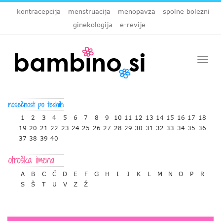
kontracepcija
menstruacija
menopavza
spolne bolezni
ginekologija
e-revije
Togg
navi
1
2
3
4
5
6
7
8
9
10
11
12
13
14
15
16
17
18
19
20
21
22
23
24
25
26
27
28
29
30
31
32
33
34
35
36
37
38
39
40
A
B
C
Č
D
E
F
G
H
I
J
K
L
M
N
O
P
R
S
Š
T
U
V
Z
Ž