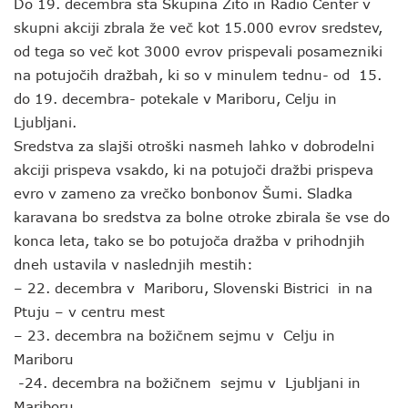
Do 19. decembra sta Skupina Žito in Radio Center v
skupni akciji zbrala že več kot 15.000 evrov sredstev,
od tega so več kot 3000 evrov prispevali posamezniki
na potujočih dražbah, ki so v minulem tednu- od 15.
do 19. decembra- potekale v Mariboru, Celju in
Ljubljani.
Sredstva za slajši otroški nasmeh lahko v dobrodelni
akciji prispeva vsakdo, ki na potujoči dražbi prispeva
evro v zameno za vrečko bonbonov Šumi. Sladka
karavana bo sredstva za bolne otroke zbirala še vse do
konca leta, tako se bo potujoča dražba v prihodnjih
dneh ustavila v naslednjih mestih:
– 22. decembra v Mariboru, Slovenski Bistrici in na
Ptuju – v centru mest
– 23. decembra na božičnem sejmu v Celju in
Mariboru
-24. decembra na božičnem sejmu v Ljubljani in
Mariboru