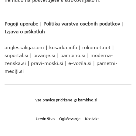
nemudoma posvetujete s strokovnjakom.
Pogoji uporabe
|
Politika varstva osebnih podatkov
|
Izjava o piškotkih
angleskaliga.com
|
kosarka.info
|
rokomet.net
|
snportal.si
|
bivanje.si
|
bambino.si
|
moderna-
zenska.si
|
pravi-moski.si
|
e-vozila.si
|
pametni-
mediji.si
Vse pravice pridržane © bambino.si
Uredništvo
Oglaševanje
Kontakt