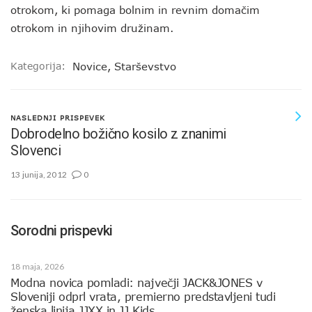
otrokom, ki pomaga bolnim in revnim domačim
otrokom in njihovim družinam.
Kategorija:
Novice
,
Starševstvo
NASLEDNJI PRISPEVEK
Dobrodelno božično kosilo z znanimi
Slovenci
13 junija, 2012
0
Sorodni prispevki
18 maja, 2026
Modna novica pomladi: največji JACK&JONES v
Sloveniji odprl vrata, premierno predstavljeni tudi
ženska linija JJXX in JJ Kids