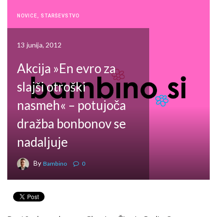
NOVICE
,
STARŠEVSTVO
13 junija, 2012
Akcija »En evro za
slajši otroški
nasmeh« – potujoča
dražba bonbonov se
nadaljuje
By
Bambino
0