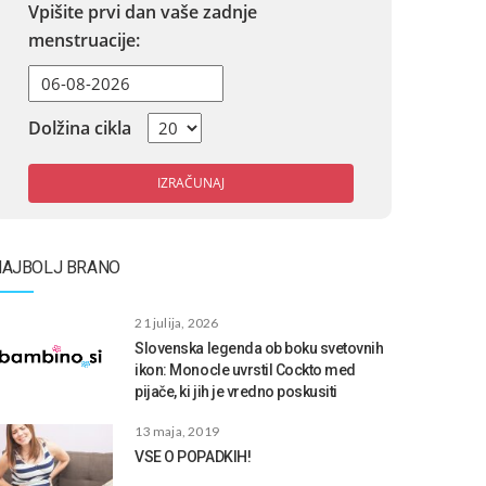
Vpišite prvi dan vaše zadnje
menstruacije:
Dolžina cikla
IZRAČUNAJ
NAJBOLJ BRANO
21 julija, 2026
Slovenska legenda ob boku svetovnih
ikon: Monocle uvrstil Cockto med
pijače, ki jih je vredno poskusiti
13 maja, 2019
VSE O POPADKIH!