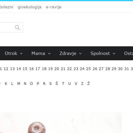
bolezni
ginekologija
e-revije
Otrok
Mama
Zdravje
Spolnost
Ost
1
12
13
14
15
16
17
18
19
20
21
22
23
24
25
26
27
28
29
30
31
J
K
L
M
N
O
P
R
S
Š
T
U
V
Z
Ž