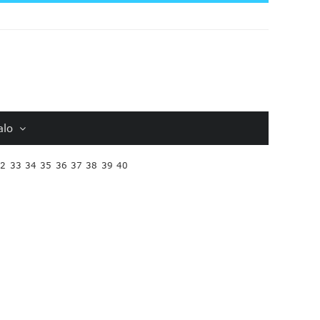
alo
32
33
34
35
36
37
38
39
40