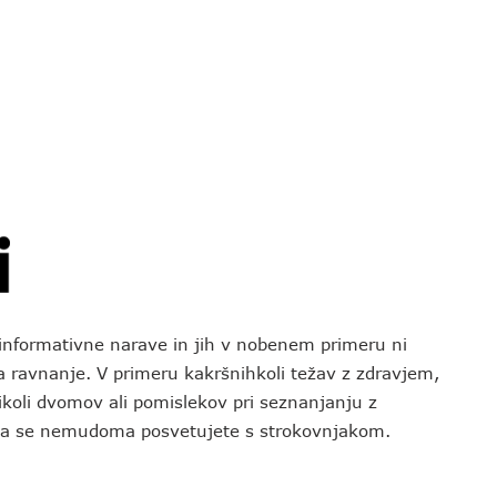
o informativne narave in jih v nobenem primeru ni
za ravnanje. V primeru kakršnihkoli težav z zdravjem,
koli dvomov ali pomislekov pri seznanjanju z
 da se nemudoma posvetujete s strokovnjakom.