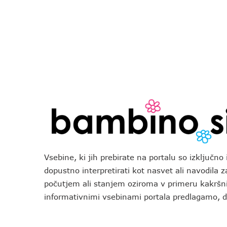
Vsebine, ki jih prebirate na portalu so izključn
dopustno interpretirati kot nasvet ali navodila 
počutjem ali stanjem oziroma v primeru kakršni
informativnimi vsebinami portala predlagamo,