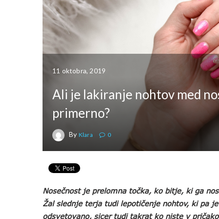
11 oktobra, 2019
Ali je lakiranje nohtov med n
primerno?
By
Klara
0
Nosečnost je prelomna točka, ko bitje, ki ga 
Žal slednje terja tudi lepotičenje nohtov, ki pa 
odsvetovano, sicer tudi takrat ko niste v pričak