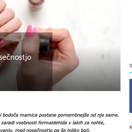
osečnostjo
S
nosi bodoča mamica postane pomembnejše od nje same.
je zaradi vsebnosti formaldehida v lakih za nohte,
K
ovanju, med nosečnostjo pa še toliko bolj.