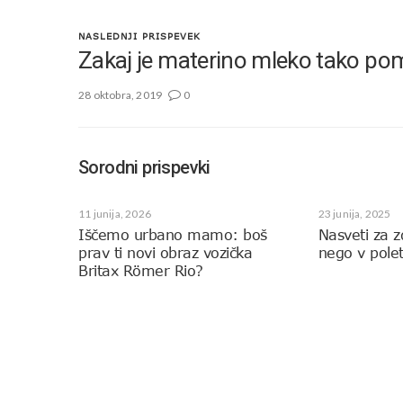
NASLEDNJI PRISPEVEK
Zakaj je materino mleko tako 
28 oktobra, 2019
0
Sorodni prispevki
11 junija, 2026
23 junija, 2025
Iščemo urbano mamo: boš
Nasveti za 
prav ti novi obraz vozička
nego v pole
Britax Römer Rio?