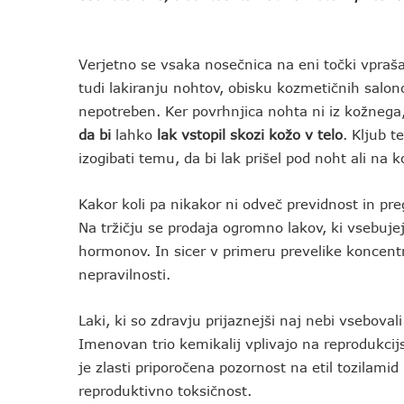
Verjetno se vsaka nosečnica na eni točki vpraš
tudi lakiranju nohtov, obisku kozmetičnih salo
nepotreben. Ker povrhnjica nohta ni iz kožnega,
da bi
lahko
lak vstopil skozi kožo v telo
. Kljub 
izogibati temu, da bi lak prišel pod noht ali na 
Kakor koli pa nikakor ni odveč previdnost in pre
Na tržičju se prodaja ogromno lakov, ki vsebuje
hormonov. In sicer v primeru prevelike koncentr
nepravilnosti.
Laki, ki so zdravju prijaznejši naj nebi vsebovali
Imenovan trio kemikalij vplivajo na reprodukcij
je zlasti priporočena pozornost na etil tozilami
reproduktivno toksičnost.