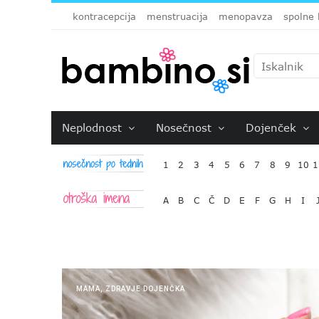
kontracepcija
menstruacija
menopavza
spolne 
Neplodnost
Nosečnost
Dojenček
1
2
3
4
5
6
7
8
9
10
1
A
B
C
Č
D
E
F
G
H
I
MAMA
,
ZDRAVJE DOJENČKA