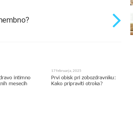
pomembno?
17 februarja, 2025
zdravo intimno
Prvi obisk pri zobozdravniku:
tnih mesecih
Kako pripraviti otroka?