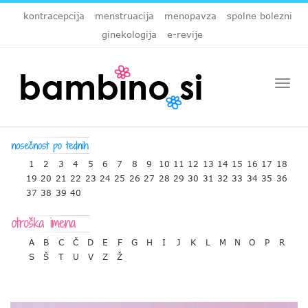
kontracepcija
menstruacija
menopavza
spolne bolezni
ginekologija
e-revije
Togg
navi
1
2
3
4
5
6
7
8
9
10
11
12
13
14
15
16
17
18
19
20
21
22
23
24
25
26
27
28
29
30
31
32
33
34
35
36
37
38
39
40
A
B
C
Č
D
E
F
G
H
I
J
K
L
M
N
O
P
R
S
Š
T
U
V
Z
Ž