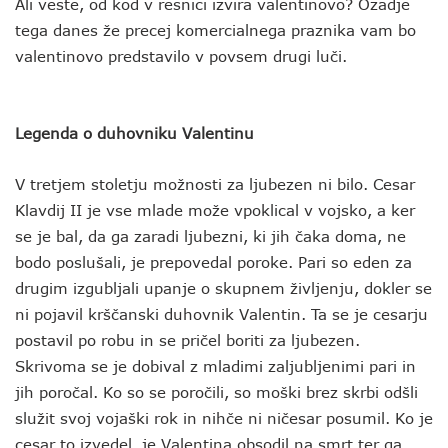
Ali veste, od kod v resnici izvira valentinovo? Ozadje
tega danes že precej komercialnega praznika vam bo
valentinovo predstavilo v povsem drugi luči.
Legenda o duhovniku Valentinu
V tretjem stoletju možnosti za ljubezen ni bilo. Cesar
Klavdij II je vse mlade može vpoklical v vojsko, a ker
se je bal, da ga zaradi ljubezni, ki jih čaka doma, ne
bodo poslušali, je prepovedal poroke. Pari so eden za
drugim izgubljali upanje o skupnem življenju, dokler se
ni pojavil krščanski duhovnik Valentin. Ta se je cesarju
postavil po robu in se pričel boriti za ljubezen.
Skrivoma se je dobival z mladimi zaljubljenimi pari in
jih poročal. Ko so se poročili, so moški brez skrbi odšli
služit svoj vojaški rok in nihče ni ničesar posumil. Ko je
cesar to izvedel, je Valentina obsodil na smrt ter ga