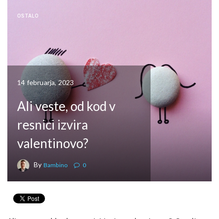
OSTALO
14 februarja, 2023
Ali veste, od kod v
resnici izvira
valentinovo?
By
Bambino
0