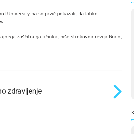
rd University pa so prvič pokazali, da lahko
ev.
rajnega zaščitnega učinka, piše strokovna revija Brain,
o zdravljenje
K