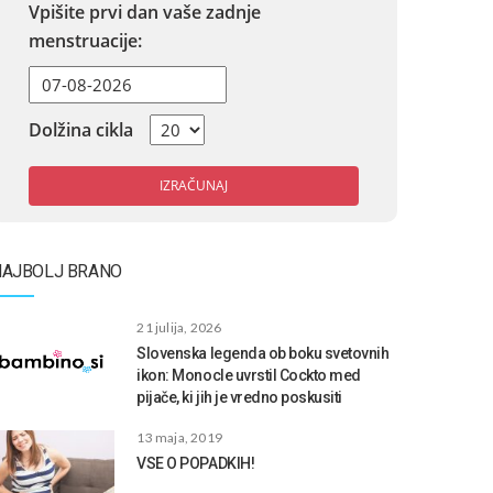
Vpišite prvi dan vaše zadnje
menstruacije:
Dolžina cikla
IZRAČUNAJ
NAJBOLJ BRANO
21 julija, 2026
Slovenska legenda ob boku svetovnih
ikon: Monocle uvrstil Cockto med
pijače, ki jih je vredno poskusiti
13 maja, 2019
VSE O POPADKIH!