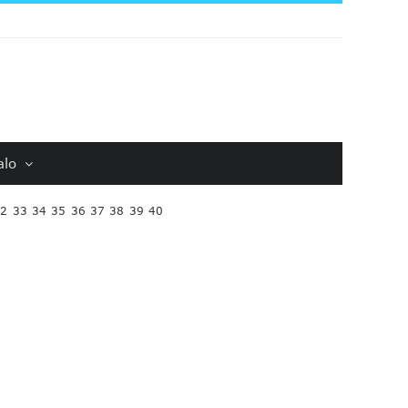
alo
32
33
34
35
36
37
38
39
40