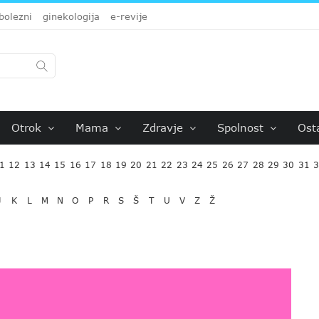
bolezni
ginekologija
e-revije
Otrok
Mama
Zdravje
Spolnost
Ost
1
12
13
14
15
16
17
18
19
20
21
22
23
24
25
26
27
28
29
30
31
J
K
L
M
N
O
P
R
S
Š
T
U
V
Z
Ž