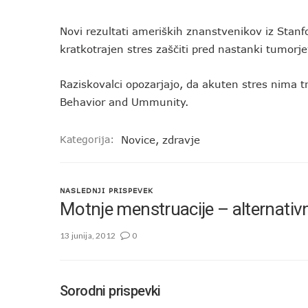
Novi rezultati ameriških znanstvenikov iz Stanfo
kratkotrajen stres zaščiti pred nastanki tumorj
Raziskovalci opozarjajo, da akuten stres nima t
Behavior and Ummunity.
Kategorija:
Novice
,
zdravje
NASLEDNJI PRISPEVEK
Motnje menstruacije – alternativn
13 junija, 2012
0
Sorodni prispevki