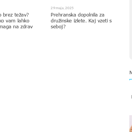
29 maja, 2025
o brez težav?
Prehranska dopolnila za
ako vam lahko
družinske izlete. Kaj vzeti s
omaga na zdrav
seboj?