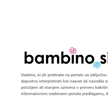
Vsebine, ki jih prebirate na portalu so izključn
dopustno interpretirati kot nasvet ali navodila 
počutjem ali stanjem oziroma v primeru kakršni
informativnimi vsebinami portala predlagamo,