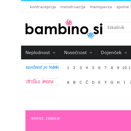
kontracepcija
menstruacija
menopavza
spolne 
Neplodnost
Nosečnost
Dojenček
1
2
3
4
5
6
7
8
9
10
1
A
B
C
Č
D
E
F
G
H
I
NOVICE
,
ZDRAVJE