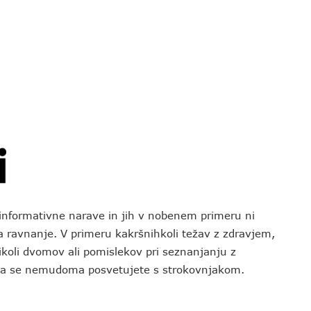
o informativne narave in jih v nobenem primeru ni
za ravnanje. V primeru kakršnihkoli težav z zdravjem,
koli dvomov ali pomislekov pri seznanjanju z
 da se nemudoma posvetujete s strokovnjakom.