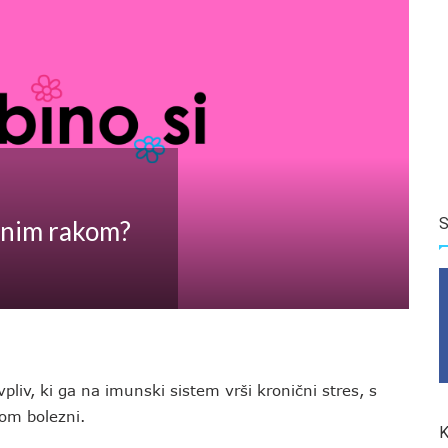
S
ožnim rakom?
liv, ki ga na imunski sistem vrši kronični stres, s
zom bolezni.
K