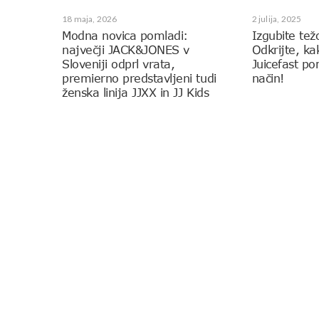
18 maja, 2026
2 julija, 2025
Modna novica pomladi:
Izgubite tež
največji JACK&JONES v
Odkrijte, k
Sloveniji odprl vrata,
Juicefast p
premierno predstavljeni tudi
način!
ženska linija JJXX in JJ Kids