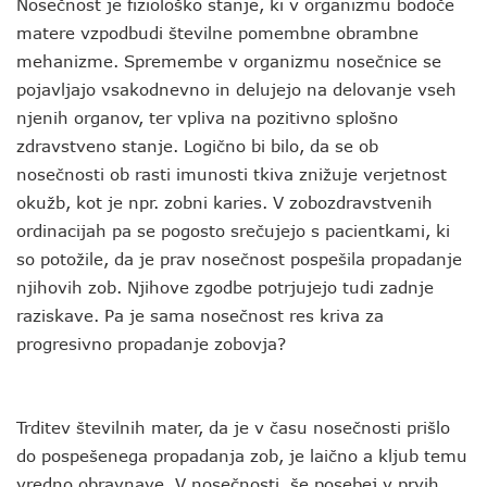
Nosečnost je fiziološko stanje, ki v organizmu bodoče
matere vzpodbudi številne pomembne obrambne
mehanizme. Spremembe v organizmu nosečnice se
pojavljajo vsakodnevno in delujejo na delovanje vseh
njenih organov, ter vpliva na pozitivno splošno
zdravstveno stanje. Logično bi bilo, da se ob
nosečnosti ob rasti imunosti tkiva znižuje verjetnost
okužb, kot je npr. zobni karies. V zobozdravstvenih
ordinacijah pa se pogosto srečujejo s pacientkami, ki
so potožile, da je prav nosečnost pospešila propadanje
njihovih zob. Njihove zgodbe potrjujejo tudi zadnje
raziskave. Pa je sama nosečnost res kriva za
progresivno propadanje zobovja?
Trditev številnih mater, da je v času nosečnosti prišlo
do pospešenega propadanja zob, je laično a kljub temu
vredno obravnave. V nosečnosti, še posebej v prvih