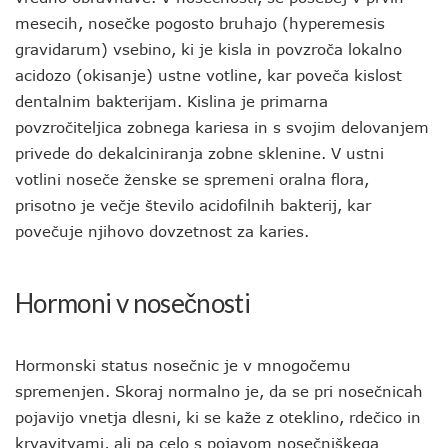
mesecih, nosečke pogosto bruhajo (hyperemesis
gravidarum) vsebino, ki je kisla in povzroča lokalno
acidozo (okisanje) ustne votline, kar poveča kislost
dentalnim bakterijam. Kislina je primarna
povzročiteljica zobnega kariesa in s svojim delovanjem
privede do dekalciniranja zobne sklenine. V ustni
votlini noseče ženske se spremeni oralna flora,
prisotno je večje število acidofilnih bakterij, kar
povečuje njihovo dovzetnost za karies.
Hormoni v nosečnosti
Hormonski status nosečnic je v mnogočemu
spremenjen. Skoraj normalno je, da se pri nosečnicah
pojavijo vnetja dlesni, ki se kaže z oteklino, rdečico in
krvavitvami, ali pa celo s pojavom nosečniškega