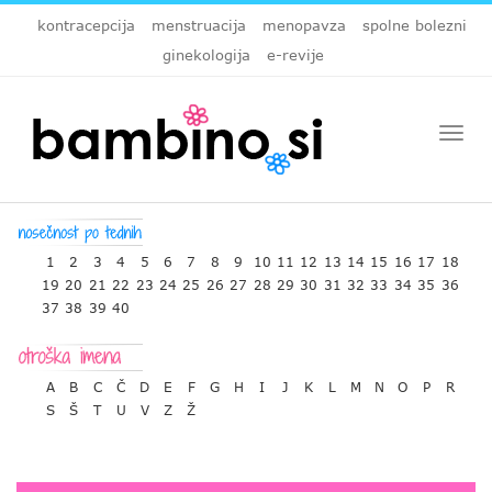
kontracepcija
menstruacija
menopavza
spolne bolezni
ginekologija
e-revije
Togg
navi
1
2
3
4
5
6
7
8
9
10
11
12
13
14
15
16
17
18
19
20
21
22
23
24
25
26
27
28
29
30
31
32
33
34
35
36
37
38
39
40
A
B
C
Č
D
E
F
G
H
I
J
K
L
M
N
O
P
R
S
Š
T
U
V
Z
Ž