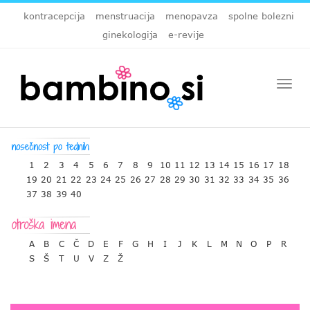
kontracepcija
menstruacija
menopavza
spolne bolezni
ginekologija
e-revije
Togg
navi
1
2
3
4
5
6
7
8
9
10
11
12
13
14
15
16
17
18
19
20
21
22
23
24
25
26
27
28
29
30
31
32
33
34
35
36
37
38
39
40
A
B
C
Č
D
E
F
G
H
I
J
K
L
M
N
O
P
R
S
Š
T
U
V
Z
Ž