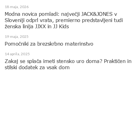
18 maja, 2026
Modna novica pomladi: največji JACK&JONES v
Sloveniji odprl vrata, premierno predstavljeni tudi
ženska linija JJXX in JJ Kids
19 maja, 2025
Pomočniki za brezskrbno materinstvo
14 aprila, 2025
Zakaj se splača imeti stensko uro doma? Praktičen in
stilski dodatek za vsak dom