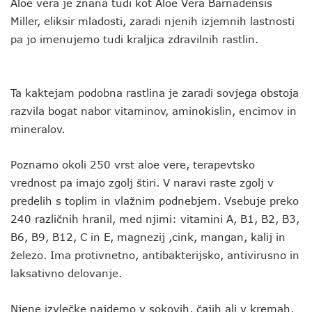
Aloe vera je znana tudi kot Aloe Vera Barnadensis
Miller, eliksir mladosti, zaradi njenih izjemnih lastnosti
pa jo imenujemo tudi kraljica zdravilnih rastlin.
Ta kaktejam podobna rastlina je zaradi sovjega obstoja
razvila bogat nabor vitaminov, aminokislin, encimov in
mineralov.
Poznamo okoli 250 vrst aloe vere, terapevtsko
vrednost pa imajo zgolj štiri. V naravi raste zgolj v
predelih s toplim in vlažnim podnebjem. Vsebuje preko
240 različnih hranil, med njimi: vitamini A, B1, B2, B3,
B6, B9, B12, C in E, magnezij ,cink, mangan, kalij in
železo. Ima protivnetno, antibakterijsko, antivirusno in
laksativno delovanje.
Njene izvlečke najdemo v sokovih, čajih ali v kremah.