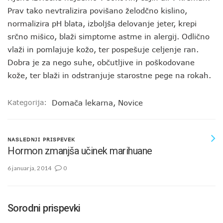
Prav tako nevtralizira povišano želodčno kislino,
normalizira pH blata, izboljša delovanje jeter, krepi
srčno mišico, blaži simptome astme in alergij. Odlično
vlaži in pomlajuje kožo, ter pospešuje celjenje ran.
Dobra je za nego suhe, občutljive in poškodovane
kože, ter blaži in odstranjuje starostne pege na rokah.
Kategorija:
Domača lekarna
,
Novice
NASLEDNJI PRISPEVEK
Hormon zmanjša učinek marihuane
6 januarja, 2014
0
Sorodni prispevki