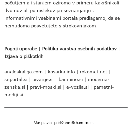
počutjem ali stanjem oziroma v primeru kakršnikoli
dvomov ali pomislekov pri seznanjanju z
informativnimi vsebinami portala predlagamo, da se
nemudoma posvetujete s strokovnjakom.
Pogoji uporabe
|
Politika varstva osebnih podatkov
|
Izjava o piškotkih
angleskaliga.com
|
kosarka.info
|
rokomet.net
|
snportal.si
|
bivanje.si
|
bambino.si
|
moderna-
zenska.si
|
pravi-moski.si
|
e-vozila.si
|
pametni-
mediji.si
Vse pravice pridržane © bambino.si