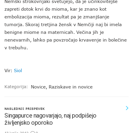
Nemški strokovnjaki svetujejo, da je učinkovitejše
zapreti dotok krvi do mioma, kar je znano kot
embolizacija mioma, rezultat pa je zmanjšanje
tumorja. Skoraj tretjina žensk v Nemčiji naj bi imela
benigne miome na maternicah. Večina jih je
nenevarnih, lahko pa povzročajo krvavenje in bolečine
v trebuhu.
Vir:
Siol
Kategorija:
Novice
,
Raziskave in novice
NASLEDNJI PRISPEVEK
Singapurce nagovarjajo, naj podpišejo
življenjsko oporoko
13 junija, 2012
0