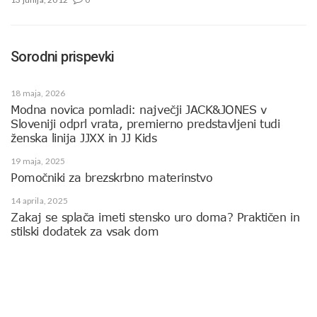
Sorodni prispevki
18 maja, 2026
Modna novica pomladi: največji JACK&JONES v
Sloveniji odprl vrata, premierno predstavljeni tudi
ženska linija JJXX in JJ Kids
19 maja, 2025
Pomočniki za brezskrbno materinstvo
14 aprila, 2025
Zakaj se splača imeti stensko uro doma? Praktičen in
stilski dodatek za vsak dom