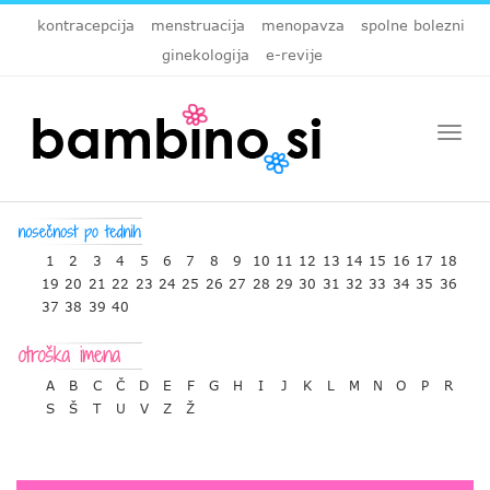
kontracepcija
menstruacija
menopavza
spolne bolezni
ginekologija
e-revije
Togg
navi
1
2
3
4
5
6
7
8
9
10
11
12
13
14
15
16
17
18
19
20
21
22
23
24
25
26
27
28
29
30
31
32
33
34
35
36
37
38
39
40
A
B
C
Č
D
E
F
G
H
I
J
K
L
M
N
O
P
R
S
Š
T
U
V
Z
Ž