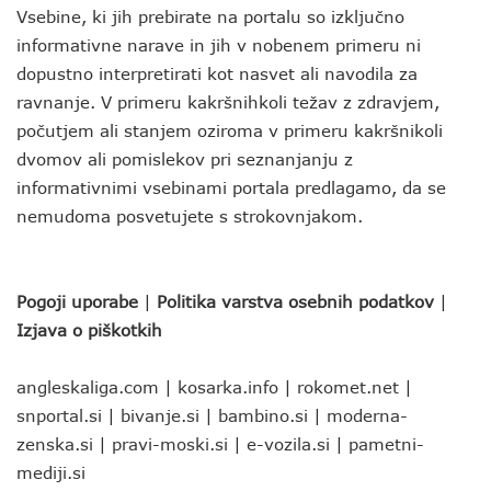
Vsebine, ki jih prebirate na portalu so izključno
informativne narave in jih v nobenem primeru ni
dopustno interpretirati kot nasvet ali navodila za
ravnanje. V primeru kakršnihkoli težav z zdravjem,
počutjem ali stanjem oziroma v primeru kakršnikoli
dvomov ali pomislekov pri seznanjanju z
informativnimi vsebinami portala predlagamo, da se
nemudoma posvetujete s strokovnjakom.
Pogoji uporabe
|
Politika varstva osebnih podatkov
|
Izjava o piškotkih
angleskaliga.com
|
kosarka.info
|
rokomet.net
|
snportal.si
|
bivanje.si
|
bambino.si
|
moderna-
zenska.si
|
pravi-moski.si
|
e-vozila.si
|
pametni-
mediji.si