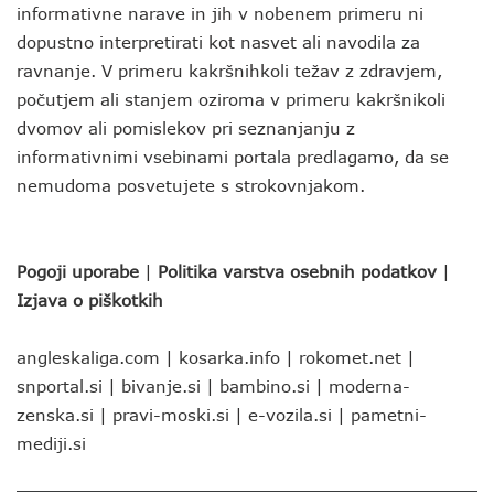
informativne narave in jih v nobenem primeru ni
dopustno interpretirati kot nasvet ali navodila za
ravnanje. V primeru kakršnihkoli težav z zdravjem,
počutjem ali stanjem oziroma v primeru kakršnikoli
dvomov ali pomislekov pri seznanjanju z
informativnimi vsebinami portala predlagamo, da se
nemudoma posvetujete s strokovnjakom.
Pogoji uporabe
|
Politika varstva osebnih podatkov
|
Izjava o piškotkih
angleskaliga.com
|
kosarka.info
|
rokomet.net
|
snportal.si
|
bivanje.si
|
bambino.si
|
moderna-
zenska.si
|
pravi-moski.si
|
e-vozila.si
|
pametni-
mediji.si