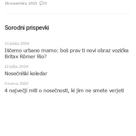
18 novembra, 2013
0
Sorodni prispevki
11 junija, 2026
Iščemo urbano mamo: boš prav ti novi obraz vozička
Britax Römer Rio?
22 julija, 2024
Nosečniški koledar
3 marca, 2023
4 največji miti o nosečnosti, ki jim ne smete verjeti