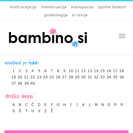
kontracepcija
menstruacija
menopavza
spolne bolezni
ginekologija
e-revije
Togg
navi
1
2
3
4
5
6
7
8
9
10
11
12
13
14
15
16
17
18
19
20
21
22
23
24
25
26
27
28
29
30
31
32
33
34
35
36
37
38
39
40
A
B
C
Č
D
E
F
G
H
I
J
K
L
M
N
O
P
R
S
Š
T
U
V
Z
Ž