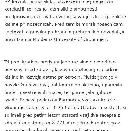
»Zdravniki bi morali biti obveščeni o tej negativni
korelaciji, ter resno razmisliti o smotrnosti
predpisovanja zdravil za zmanjševanje izločanja žolčne
kisline pri nosečnicah. Pred tem bi morali nosečnicam
svetovati o pravilni prehrani in prehranskih navadah,«
pravi Bianca Mulder iz University of Groningen.
Tri pred kratkim predstavljene raziskave govorijo o
povezavi med zdravili, ki zavirajo izločanje želodčne
kisline in razvoja astme pri otrocih. Mulderjeva je v
navzkrižni raziskavi, kot kontrolno skupino, uporabila
brate in sestre istih mater, ter primerjala njihove
izvide. Iz baze podatkov Farmacevtske fakultete v
Groningenu so izvzeli 1.253 otrok (bratov in sester), ki
so imeli pred petim letom starosti vsaj dva recepta z
zdravili za astmo, ter 8.771 otrok drugih mater, brez
priporočenih zdravil za astmo pred petim letom