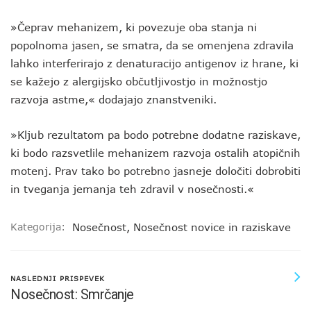
»Čeprav mehanizem, ki povezuje oba stanja ni
popolnoma jasen, se smatra, da se omenjena zdravila
lahko interferirajo z denaturacijo antigenov iz hrane, ki
se kažejo z alergijsko občutljivostjo in možnostjo
razvoja astme,« dodajajo znanstveniki.
»Kljub rezultatom pa bodo potrebne dodatne raziskave,
ki bodo razsvetlile mehanizem razvoja ostalih atopičnih
motenj. Prav tako bo potrebno jasneje določiti dobrobiti
in tveganja jemanja teh zdravil v nosečnosti.«
Kategorija:
Nosečnost
,
Nosečnost novice in raziskave
NASLEDNJI PRISPEVEK
Nosečnost: Smrčanje