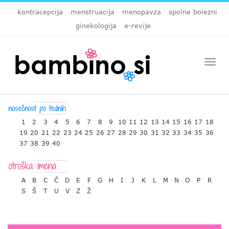
kontracepcija
menstruacija
menopavza
spolne bolezni
ginekologija
e-revije
Togg
navi
1
2
3
4
5
6
7
8
9
10
11
12
13
14
15
16
17
18
19
20
21
22
23
24
25
26
27
28
29
30
31
32
33
34
35
36
37
38
39
40
A
B
C
Č
D
E
F
G
H
I
J
K
L
M
N
O
P
R
S
Š
T
U
V
Z
Ž