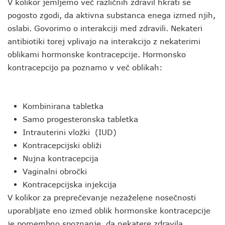
V kolikor jemljemo več različnih zdravil hkrati se
pogosto zgodi, da aktivna substanca enega izmed njih,
oslabi. Govorimo o interakciji med zdravili. Nekateri
antibiotiki torej vplivajo na interakcijo z nekaterimi
oblikami hormonske kontracepcije. Hormonsko
kontracepcijo pa poznamo v več oblikah:
Kombinirana tabletka
Samo progesteronska tabletka
Intrauterini vložki (IUD)
Kontracepcijski obliži
Nujna kontracepcija
Vaginalni obročki
Kontracepcijska injekcija
V kolikor za preprečevanje nezaželene nosečnosti
uporabljate eno izmed oblik hormonske kontracepcije
je pomembno spoznanje, da nekatere zdravila