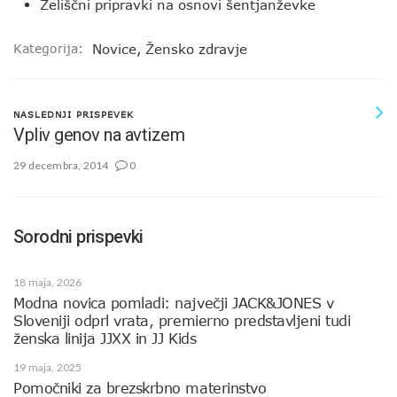
Zeliščni pripravki na osnovi šentjanževke
Kategorija:
Novice
,
Žensko zdravje
NASLEDNJI PRISPEVEK
Vpliv genov na avtizem
29 decembra, 2014
0
Sorodni prispevki
18 maja, 2026
Modna novica pomladi: največji JACK&JONES v
Sloveniji odprl vrata, premierno predstavljeni tudi
ženska linija JJXX in JJ Kids
19 maja, 2025
Pomočniki za brezskrbno materinstvo