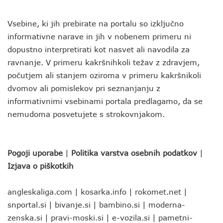
Vsebine, ki jih prebirate na portalu so izključno
informativne narave in jih v nobenem primeru ni
dopustno interpretirati kot nasvet ali navodila za
ravnanje. V primeru kakršnihkoli težav z zdravjem,
počutjem ali stanjem oziroma v primeru kakršnikoli
dvomov ali pomislekov pri seznanjanju z
informativnimi vsebinami portala predlagamo, da se
nemudoma posvetujete s strokovnjakom.
Pogoji uporabe
|
Politika varstva osebnih podatkov
|
Izjava o piškotkih
angleskaliga.com
|
kosarka.info
|
rokomet.net
|
snportal.si
|
bivanje.si
|
bambino.si
|
moderna-
zenska.si
|
pravi-moski.si
|
e-vozila.si
|
pametni-