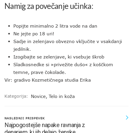
Namig za povečanje učinka:
Popijte minimalno 2 litra vode na dan
Ne jejte po 18 uri!
Sadje in zelenjavo obvezno vključite v vsakdanji
jedilnik.
Izogibajte se zelenjave, ki vsebuje škrob
Sladkosnedke si »privežite dušo« z koščkom
temne, prave čokolade.
Vir: gradivo Kozmetičnega studia Erika
Kategorija:
Novice
,
Telo in koža
NASLEDNJI PRISPEVEK
Najpogostejše napake ravnanja z
denarjem, ki jih delajo ženske