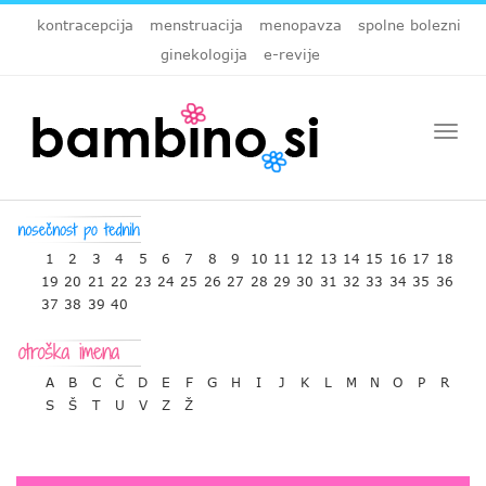
kontracepcija
menstruacija
menopavza
spolne bolezni
ginekologija
e-revije
Togg
navi
1
2
3
4
5
6
7
8
9
10
11
12
13
14
15
16
17
18
19
20
21
22
23
24
25
26
27
28
29
30
31
32
33
34
35
36
37
38
39
40
A
B
C
Č
D
E
F
G
H
I
J
K
L
M
N
O
P
R
S
Š
T
U
V
Z
Ž