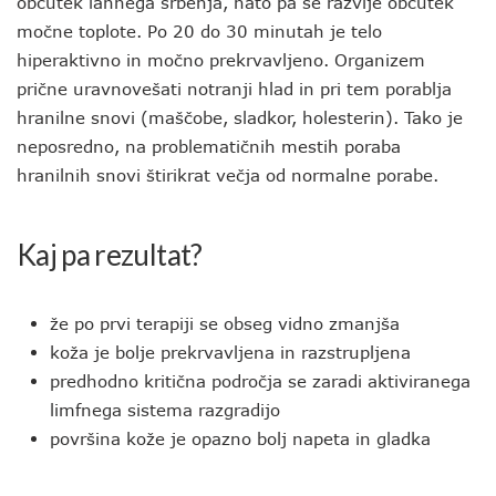
občutek lahnega srbenja, nato pa se razvije občutek
močne toplote. Po 20 do 30 minutah je telo
hiperaktivno in močno prekrvavljeno. Organizem
prične uravnovešati notranji hlad in pri tem porablja
hranilne snovi (maščobe, sladkor, holesterin). Tako je
neposredno, na problematičnih mestih poraba
hranilnih snovi štirikrat večja od normalne porabe.
Kaj pa rezultat?
že po prvi terapiji se obseg vidno zmanjša
koža je bolje prekrvavljena in razstrupljena
predhodno kritična področja se zaradi aktiviranega
limfnega sistema razgradijo
površina kože je opazno bolj napeta in gladka