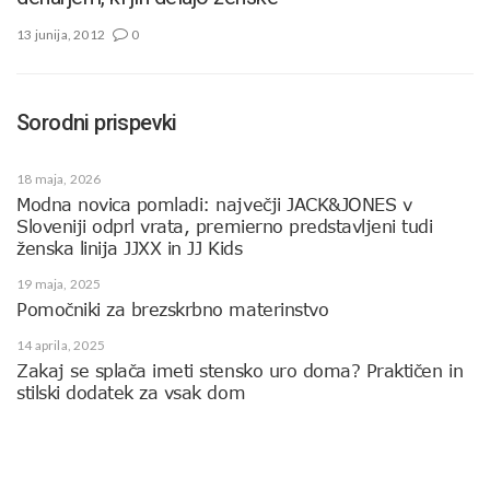
13 junija, 2012
0
Sorodni prispevki
18 maja, 2026
Modna novica pomladi: največji JACK&JONES v
Sloveniji odprl vrata, premierno predstavljeni tudi
ženska linija JJXX in JJ Kids
19 maja, 2025
Pomočniki za brezskrbno materinstvo
14 aprila, 2025
Zakaj se splača imeti stensko uro doma? Praktičen in
stilski dodatek za vsak dom