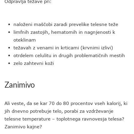
Odpravlja težave pri:
naloženi maščobi zaradi prevelike telesne teže
limfnih zastojih, hematomih in nagnjenosti k
oteklinam
težavah z venami in krticami (krvnimi izlivi)
otrdelem celulitu in drugih problematičnih mestih
zelo zahtevni koži
Zanimivo
Ali veste, da se kar 70 do 80 procentov vseh kalorij, ki
jih dnevno potrebuje telo, porabi za vzdrževanje
telesne temperature – toplotnega ravnovesja telesa?
Zanimivo kajne?