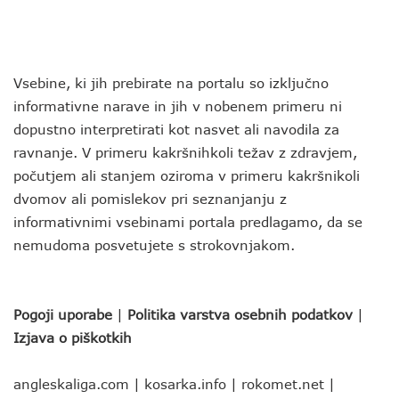
Vsebine, ki jih prebirate na portalu so izključno
informativne narave in jih v nobenem primeru ni
dopustno interpretirati kot nasvet ali navodila za
ravnanje. V primeru kakršnihkoli težav z zdravjem,
počutjem ali stanjem oziroma v primeru kakršnikoli
dvomov ali pomislekov pri seznanjanju z
informativnimi vsebinami portala predlagamo, da se
nemudoma posvetujete s strokovnjakom.
Pogoji uporabe
|
Politika varstva osebnih podatkov
|
Izjava o piškotkih
angleskaliga.com
|
kosarka.info
|
rokomet.net
|