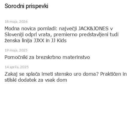
Sorodni prispevki
18 maja, 2026
Modna novica pomladi: največji JACK&JONES v
Sloveniji odprl vrata, premierno predstavljeni tudi
ženska linija JJXX in JJ Kids
19 maja, 2025
Pomočniki za brezskrbno materinstvo
14 aprila, 2025
Zakaj se splača imeti stensko uro doma? Praktičen in
stilski dodatek za vsak dom