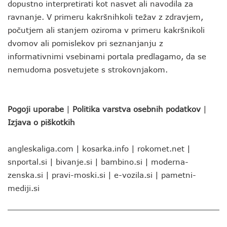
dopustno interpretirati kot nasvet ali navodila za
ravnanje. V primeru kakršnihkoli težav z zdravjem,
počutjem ali stanjem oziroma v primeru kakršnikoli
dvomov ali pomislekov pri seznanjanju z
informativnimi vsebinami portala predlagamo, da se
nemudoma posvetujete s strokovnjakom.
Pogoji uporabe
|
Politika varstva osebnih podatkov
|
Izjava o piškotkih
angleskaliga.com
|
kosarka.info
|
rokomet.net
|
snportal.si
|
bivanje.si
|
bambino.si
|
moderna-
zenska.si
|
pravi-moski.si
|
e-vozila.si
|
pametni-
mediji.si