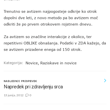
Trenutno se avtizem najpogosteje odkrije ko otrok
dopolni dve leti, z novo metodo pa bo avtizem moč
odkriti že po prvem otrokovem rojstnem dnevu.
Za avtizem so značilne interakcije z okolico, ter
repetitivni OBLIKE obnašanja. Podatki v ZDA kažejo, da
se avtizem prizadene enega od 150 otrok.
Kategorija:
Novice
,
Raziskave in novice
NASLEDNJI PRISPEVEK
Napredek pri zdravljenju srca
13 junija, 2012
0