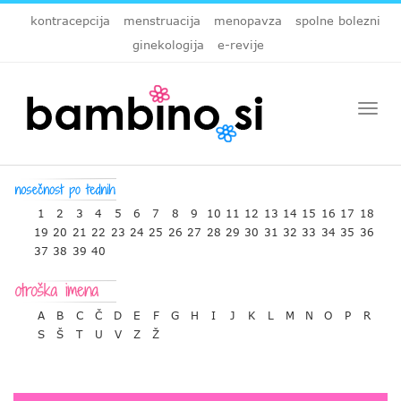
kontracepcija
menstruacija
menopavza
spolne bolezni
ginekologija
e-revije
Togg
navi
1
2
3
4
5
6
7
8
9
10
11
12
13
14
15
16
17
18
19
20
21
22
23
24
25
26
27
28
29
30
31
32
33
34
35
36
37
38
39
40
A
B
C
Č
D
E
F
G
H
I
J
K
L
M
N
O
P
R
S
Š
T
U
V
Z
Ž