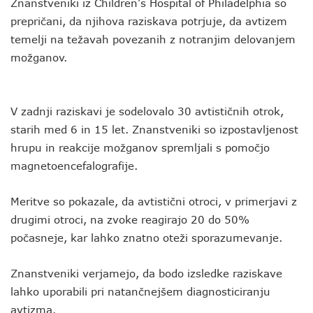
Znanstveniki iz Children’s Hospital of Philadelphia so
prepričani, da njihova raziskava potrjuje, da avtizem
temelji na težavah povezanih z notranjim delovanjem
možganov.
V zadnji raziskavi je sodelovalo 30 avtističnih otrok,
starih med 6 in 15 let. Znanstveniki so izpostavljenost
hrupu in reakcije možganov spremljali s pomočjo
magnetoencefalografije.
Meritve so pokazale, da avtistični otroci, v primerjavi z
drugimi otroci, na zvoke reagirajo 20 do 50%
počasneje, kar lahko znatno oteži sporazumevanje.
Znanstveniki verjamejo, da bodo izsledke raziskave
lahko uporabili pri natančnejšem diagnosticiranju
avtizma.