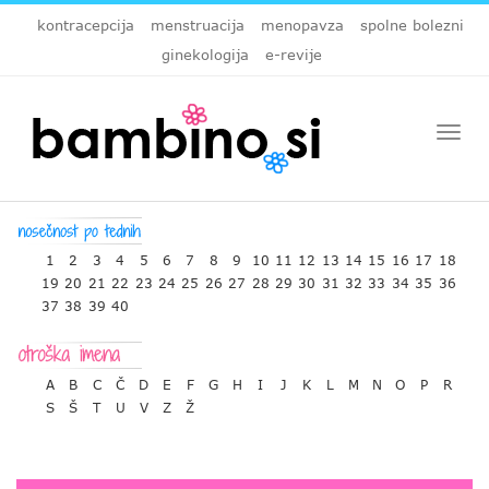
kontracepcija
menstruacija
menopavza
spolne bolezni
ginekologija
e-revije
Togg
navi
1
2
3
4
5
6
7
8
9
10
11
12
13
14
15
16
17
18
19
20
21
22
23
24
25
26
27
28
29
30
31
32
33
34
35
36
37
38
39
40
A
B
C
Č
D
E
F
G
H
I
J
K
L
M
N
O
P
R
S
Š
T
U
V
Z
Ž