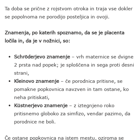
Ta doba se prične z rojstvom otroka in traja vse dokler
se popolnoma ne porodijo posteljica in ovoji.
Znamenja, po katerih spoznamo, da se je placenta
ločila in, da je v nožnici, so:
Schröderjevo znamenje
– vrh maternice se dvigne
2 prsta nad popek; je sploščena in sega proti desni
strani,
Kleinovo znamenje
– če porodnica pritisne, se
pomakne popkovnica navzven in tam ostane, ko
neha pritiskati,
Küstnerjevo znamenje
– z iztegnjeno roko
pritisnemo globoko za simfizo, vendar pazimo, da
porodnice ne boli.
Če ostane popkovnica na istem mestu, oziroma se