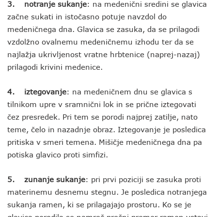
3. notranje sukanje
: na medenični sredini se glavica
začne sukati in istočasno potuje navzdol do
medeničnega dna. Glavica se zasuka, da se prilagodi
vzdolžno ovalnemu medeničnemu izhodu ter da se
najlažja ukrivljenost vratne hrbtenice (naprej-nazaj)
prilagodi krivini medenice.
4. iztegovanje
: na medeničnem dnu se glavica s
tilnikom upre v sramnični lok in se prične iztegovati
čez presredek. Pri tem se porodi najprej zatilje, nato
teme, čelo in nazadnje obraz. Iztegovanje je posledica
pritiska v smeri temena. Mišičje medeničnega dna pa
potiska glavico proti simfizi.
5. zunanje sukanje
: pri prvi poziciji se zasuka proti
materinemu desnemu stegnu. Je posledica notranjega
sukanja ramen, ki se prilagajajo prostoru. Ko se je