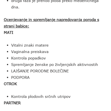
druga faza je prehod ploda preko medeničnega
dna.
Ocenjevanje in spremljanje napredovanja poroda s
strani babice:
MATI
Vitalni znaki matere
Vaginalna preiskava
Kontrola popadkov
Spremljanje ženske po življenjskih aktivnostih
LAJŠANJE PORODNE BOLEČINE
PODPORA
OTROK
Kontrola plodovih srčnih utripov
PARTNER