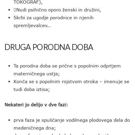
TOKOGRAF),
Nudi psihično oporo ženski in družini,
Skrbi za ugodje porodnice in njenih
spremljevalcev…
DRUGA PORODNA DOBA
Ta porodna doba se prične s popolnim odprtjem
materničnega ustja;
Konča se s popolnim rojstvom otroka – imenuje se
tudi doba iztisa;
Nekateri jo delijo v dve fazi:
prva faza je spuščanje vodilnega plodovega dela do
medeničnega dna;