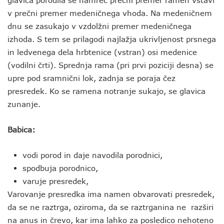
glavica porodila se namreč prečni premer ramen vstavi
v prečni premer medeničnega vhoda. Na medeničnem
dnu se zasukajo v vzdolžni premer medeničnega
izhoda. S tem se prilagodi najlažja ukrivljenost prsnega
in ledvenega dela hrbtenice (vstran) osi medenice
(vodilni črti). Sprednja rama (pri prvi poziciji desna) se
upre pod sramnični lok, zadnja se poraja čez
presredek. Ko se ramena notranje sukajo, se glavica
zunanje.
Babica:
vodi porod in daje navodila porodnici,
spodbuja porodnico,
varuje presredek,
Varovanje presredka ima namen obvarovati presredek,
da se ne raztrga, oziroma, da se raztrganina ne razširi
na anus in črevo, kar ima lahko za posledico nehoteno