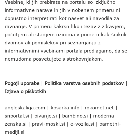
Vsebine, ki jih prebirate na portalu so izključno
informativne narave in jih v nobenem primeru ni
dopustno interpretirati kot nasvet ali navodila za
ravnanje. V primeru kakršnihkoli težav z zdravjem,
počutjem ali stanjem oziroma v primeru kakršnikoli
dvomov ali pomislekov pri seznanjanju z
informativnimi vsebinami portala predlagamo, da se
nemudoma posvetujete s strokovnjakom.
Pogoji uporabe
|
Politika varstva osebnih podatkov
|
Izjava o piškotkih
angleskaliga.com
|
kosarka.info
|
rokomet.net
|
snportal.si
|
bivanje.si
|
bambino.si
|
moderna-
zenska.si
|
pravi-moski.si
|
e-vozila.si
|
pametni-
mediji.si