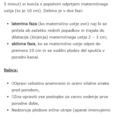
5 minut) in konča s popolnim odprtjem materničnega
ustja (to je 10 cm). Delimo jo v dve fazi:
latentna faza
(ko maternično ustje zori) naj bi se
pričela ob začetku rednih popadkov in trajala do
dilatacije (širjenja) materničnega ustja 2 – 3 cm;
aktivna faza
, ko se maternično ustje odpre do
premera 10 cm in se vodilni plodov del spušča v
porodni kanal.
Babica:
Opravi celostno anamnezo in oceni vitalne znake
pred porodom,
Zna opraviti vse postopke za varno vodenje prve
porodne dobe,
Nadzoruje plodove srčne utripe (aparat imenujemo