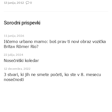
13 junija, 2012
0
Sorodni prispevki
11 junija, 2026
Iščemo urbano mamo: boš prav ti novi obraz vozička
Britax Römer Rio?
22 julija, 2024
Nosečniški koledar
12 decembra, 2022
3 stvari, ki jih ne smete početi, ko ste v 8. mesecu
nosečnosti