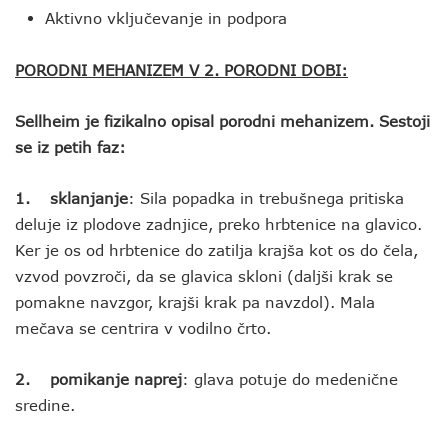
Aktivno vključevanje in podpora
PORODNI MEHANIZEM V 2. PORODNI DOBI:
Sellheim je fizikalno opisal porodni mehanizem. Sestoji
se iz petih faz:
1. sklanjanje
: Sila popadka in trebušnega pritiska
deluje iz plodove zadnjice, preko hrbtenice na glavico.
Ker je os od hrbtenice do zatilja krajša kot os do čela,
vzvod povzroči, da se glavica skloni (daljši krak se
pomakne navzgor, krajši krak pa navzdol). Mala
mečava se centrira v vodilno črto.
2. pomikanje naprej
: glava potuje do medenične
sredine.