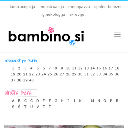
kontracepcija
menstruacija
menopavza
spolne bolezni
ginekologija
e-revije
Togg
navi
1
2
3
4
5
6
7
8
9
10
11
12
13
14
15
16
17
18
19
20
21
22
23
24
25
26
27
28
29
30
31
32
33
34
35
36
37
38
39
40
A
B
C
Č
D
E
F
G
H
I
J
K
L
M
N
O
P
R
S
Š
T
U
V
Z
Ž