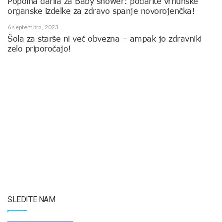
Popolna darila za Baby shower: podarite vrhunske
organske izdelke za zdravo spanje novorojenčka!
6 septembra, 2023
Šola za starše ni več obvezna – ampak jo zdravniki
zelo priporočajo!
SLEDITE NAM