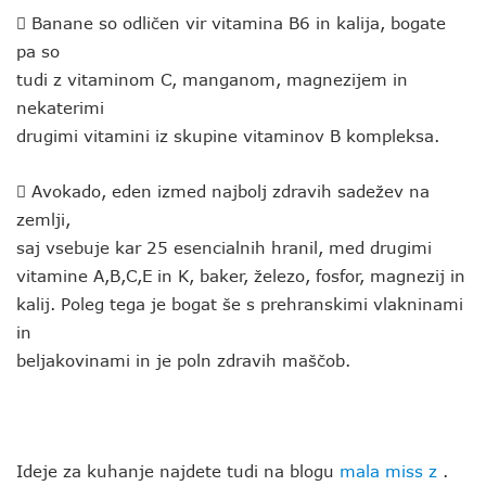
 Banane so odličen vir vitamina B6 in kalija, bogate
pa so
tudi z vitaminom C, manganom, magnezijem in
nekaterimi
drugimi vitamini iz skupine vitaminov B kompleksa.
 Avokado, eden izmed najbolj zdravih sadežev na
zemlji,
saj vsebuje kar 25 esencialnih hranil, med drugimi
vitamine A,B,C,E in K, baker, železo, fosfor, magnezij in
kalij. Poleg tega je bogat še s prehranskimi vlakninami
in
beljakovinami in je poln zdravih maščob.
Ideje za kuhanje najdete tudi na blogu
mala miss z
.