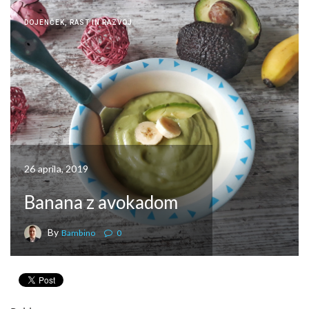
DOJENČEK
,
RAST IN RAZVOJ
26 aprila, 2019
Banana z avokadom
By
Bambino
0