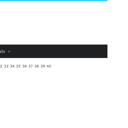
alo
32
33
34
35
36
37
38
39
40