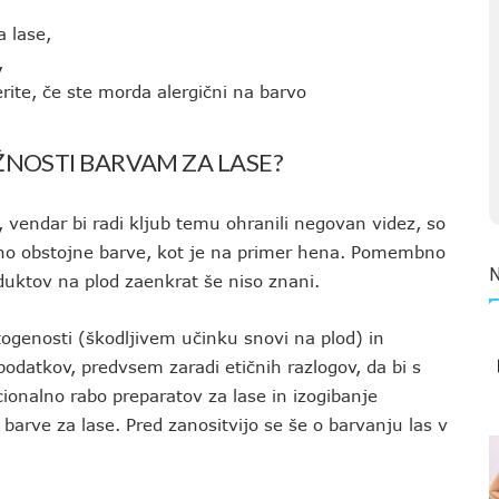
a lase,
,
te, če ste morda alergični na barvo
ŽNOSTI BARVAM ZA LASE?
i, vendar bi radi kljub temu ohranili negovan videz, so
delno obstojne barve, kot je na primer hena. Pomembno
oduktov na plod zaenkrat še niso znani.
togenosti (škodljivem učinku snovi na plod) in
podatkov, predvsem zaradi etičnih razlogov, da bi s
cionalno rabo preparatov za lase in izogibanje
arve za lase. Pred zanositvijo se še o barvanju las v