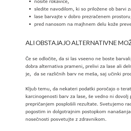
nosite rokavice,
sledite navodilom, ki so priložene ob barvi z
lase barvajte v dobro prezračenem prostoru
pred nanosom na majhnem delu kože preveri
ALI OBSTAJAJO ALTERNATIVNE MO
Če se odločite, da si las vseeno ne boste barval
dobra alternativa prameni, prelivi za lase ali 
je, da se različnih barv ne meša, saj učinki pr
Kljub temu, da nekateri podatki poročajo o tera
karcinogenosti barv za lase, še vedno ni dovolj 
prepričanjem posplošili rezultate. Svetujemo ra
pogostim in dolgotrajnim postopkom nanašanja b
nosečnosti posvetujte z zdravnikom.