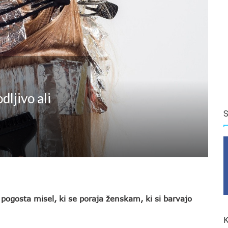
dljivo ali
S
e pogosta misel, ki se poraja ženskam, ki si barvajo
K