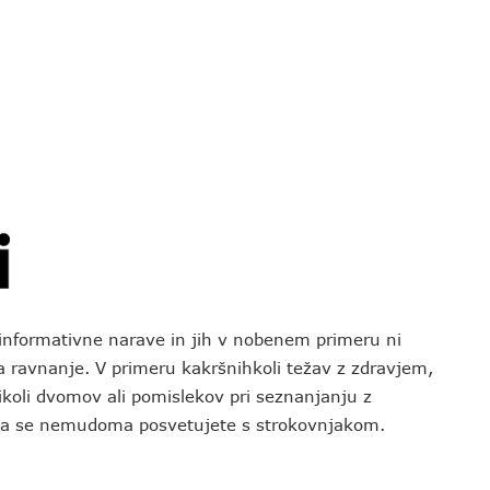
o informativne narave in jih v nobenem primeru ni
za ravnanje. V primeru kakršnihkoli težav z zdravjem,
koli dvomov ali pomislekov pri seznanjanju z
 da se nemudoma posvetujete s strokovnjakom.