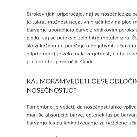
Strokovnjaki priporočajo, naj se nosečnice za ba
je takrat možnost negativnih učinkov na plod ma
barvanje uporabljajo barve z vodikovim peroksi
plodu, saj se peroksid zelo hitro metabolizira. 
skozi kožo in ne poročajo o negativnih učinkih n
odprte rane) je zelo mala verjetnost, da bi te ke
placento ter povzročile škodo.
KAJ MORAM VEDETI, ČE SE ODLOČI
NOSEČNOSTJO?
Pomembno je vedeti, da nosečnost lahko vpliva 
manjše absorpcije barve, odtenek las po barva
barvanju las pa lahko tveganje za neželene uči