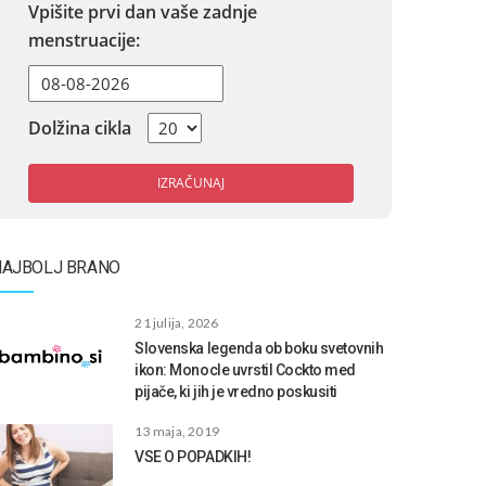
Vpišite prvi dan vaše zadnje
menstruacije:
Dolžina cikla
IZRAČUNAJ
NAJBOLJ BRANO
21 julija, 2026
Slovenska legenda ob boku svetovnih
ikon: Monocle uvrstil Cockto med
pijače, ki jih je vredno poskusiti
13 maja, 2019
VSE O POPADKIH!