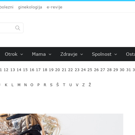
bolezni
ginekologija
e-revije
Otrok
Mama
Zdravje
Spolnost
Ost
1
12
13
14
15
16
17
18
19
20
21
22
23
24
25
26
27
28
29
30
31
J
K
L
M
N
O
P
R
S
Š
T
U
V
Z
Ž