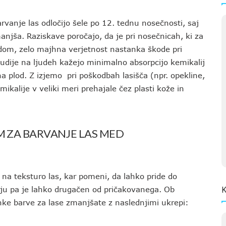
rvanje las odločijo šele po 12. tednu nosečnosti, saj
njša. Raziskave poročajo, da je pri nosečnicah, ki za
dom, zelo majhna verjetnost nastanka škode pri
Študije na ljudeh kažejo minimalno absorpcijo kemikalij
a plod. Z izjemo pri poškodbah lasišča (npr. opekline,
mikalije v veliki meri prehajale čez plasti kože in
M ZA BARVANJE LAS MED
na teksturo las, kar pomeni, da lahko pride do
nju pa je lahko drugačen od pričakovanega. Ob
K
nke barve za lase zmanjšate z naslednjimi ukrepi: