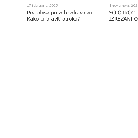
17 februarja, 2025
1 novembra, 202
Prvi obisk pri zobozdravniku:
SO OTROCI
Kako pripraviti otroka?
IZREZANI O