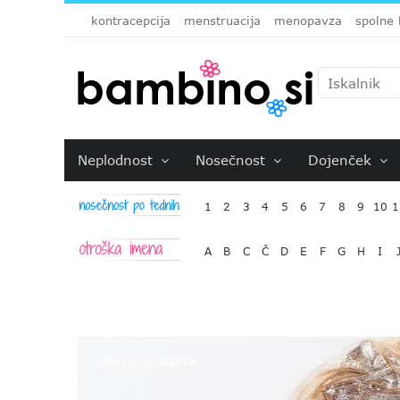
kontracepcija
menstruacija
menopavza
spolne 
Neplodnost
Nosečnost
Dojenček
1
2
3
4
5
6
7
8
9
10
1
A
B
C
Č
D
E
F
G
H
I
ZDRAVJE DOJENČKA