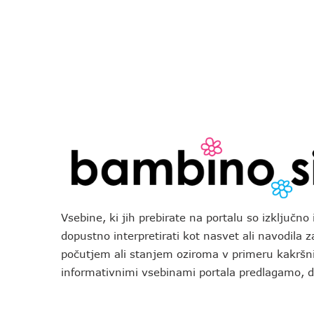
Vsebine, ki jih prebirate na portalu so izključn
dopustno interpretirati kot nasvet ali navodila 
počutjem ali stanjem oziroma v primeru kakršni
informativnimi vsebinami portala predlagamo,