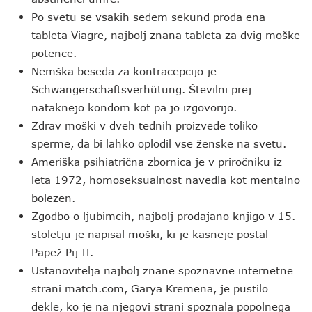
Po svetu se vsakih sedem sekund proda ena
tableta Viagre, najbolj znana tableta za dvig moške
potence.
Nemška beseda za kontracepcijo je
Schwangerschaftsverhütung. Številni prej
nataknejo kondom kot pa jo izgovorijo.
Zdrav moški v dveh tednih proizvede toliko
sperme, da bi lahko oplodil vse ženske na svetu.
Ameriška psihiatrična zbornica je v priročniku iz
leta 1972, homoseksualnost navedla kot mentalno
bolezen.
Zgodbo o ljubimcih, najbolj prodajano knjigo v 15.
stoletju je napisal moški, ki je kasneje postal
Papež Pij II.
Ustanovitelja najbolj znane spoznavne internetne
strani match.com, Garya Kremena, je pustilo
dekle, ko je na njegovi strani spoznala popolnega