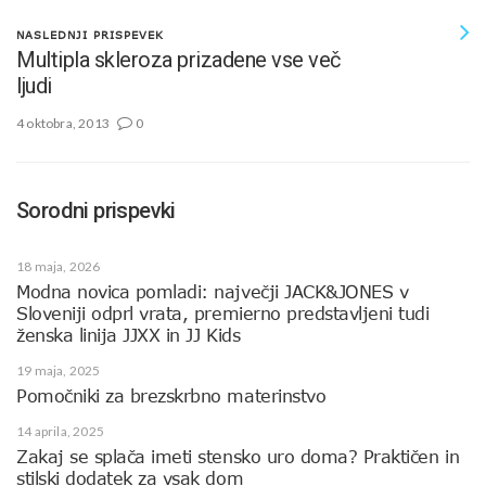
NASLEDNJI PRISPEVEK
Multipla skleroza prizadene vse več
ljudi
4 oktobra, 2013
0
Sorodni prispevki
18 maja, 2026
Modna novica pomladi: največji JACK&JONES v
Sloveniji odprl vrata, premierno predstavljeni tudi
ženska linija JJXX in JJ Kids
19 maja, 2025
Pomočniki za brezskrbno materinstvo
14 aprila, 2025
Zakaj se splača imeti stensko uro doma? Praktičen in
stilski dodatek za vsak dom