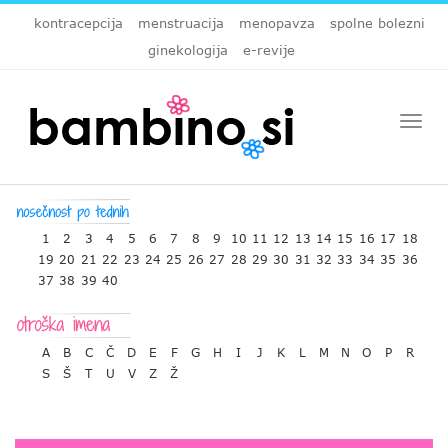
kontracepcija
menstruacija
menopavza
spolne bolezni
ginekologija
e-revije
Togg
navi
1
2
3
4
5
6
7
8
9
10
11
12
13
14
15
16
17
18
19
20
21
22
23
24
25
26
27
28
29
30
31
32
33
34
35
36
37
38
39
40
A
B
C
Č
D
E
F
G
H
I
J
K
L
M
N
O
P
R
S
Š
T
U
V
Z
Ž