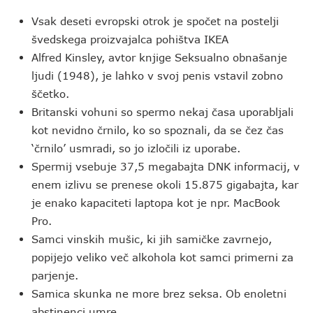
Vsak deseti evropski otrok je spočet na postelji
švedskega proizvajalca pohištva IKEA
Alfred Kinsley, avtor knjige Seksualno obnašanje
ljudi (1948), je lahko v svoj penis vstavil zobno
ščetko.
Britanski vohuni so spermo nekaj časa uporabljali
kot nevidno črnilo, ko so spoznali, da se čez čas
‘črnilo’ usmradi, so jo izločili iz uporabe.
Spermij vsebuje 37,5 megabajta DNK informacij, v
enem izlivu se prenese okoli 15.875 gigabajta, kar
je enako kapaciteti laptopa kot je npr. MacBook
Pro.
Samci vinskih mušic, ki jih samičke zavrnejo,
popijejo veliko več alkohola kot samci primerni za
parjenje.
Samica skunka ne more brez seksa. Ob enoletni
abstinenci umre.