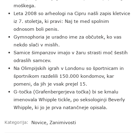
moškega.
Leta 2008 so arheologi na Cipru našli zapis kletvice
iz 7. stoletja, ki pravi: Naj te med spolnim
odnosom boli penis.
Gymnophoria je uradno ime za občutek, ko vas
nekdo slači v mislih.
Samice šimpanzov imajo v žaru strasti moč šestih
odraslih samcev.
Na Olimpijskih igrah v Londonu so športnicam in
športnikom razdelili 150.000 kondomov, kar
pomeni, da jih je vsak prejel 15.
G-točka (Grafenbergerjeva točka) bi se kmalu
imenovala Whipple tickle, po seksologinji Beverly
Whipple, ki jo je prva natančneje opisala.
Kategorija:
Novice
,
Zanimivosti