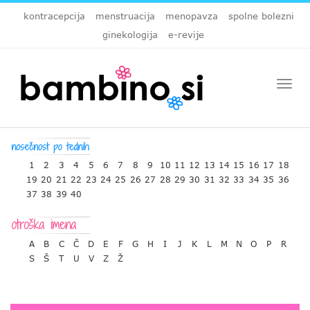
kontracepcija
menstruacija
menopavza
spolne bolezni
ginekologija
e-revije
Togg
navi
1
2
3
4
5
6
7
8
9
10
11
12
13
14
15
16
17
18
19
20
21
22
23
24
25
26
27
28
29
30
31
32
33
34
35
36
37
38
39
40
A
B
C
Č
D
E
F
G
H
I
J
K
L
M
N
O
P
R
S
Š
T
U
V
Z
Ž