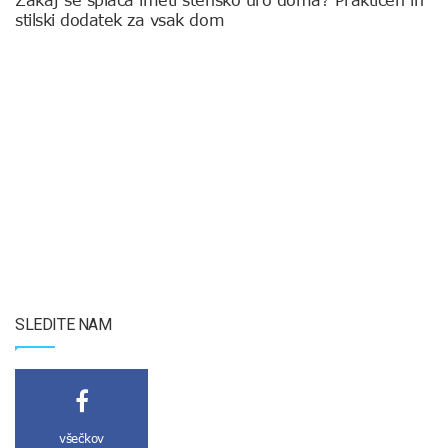
Zakaj se splača imeti stensko uro doma? Praktičen in
stilski dodatek za vsak dom
SLEDITE NAM
všečkov