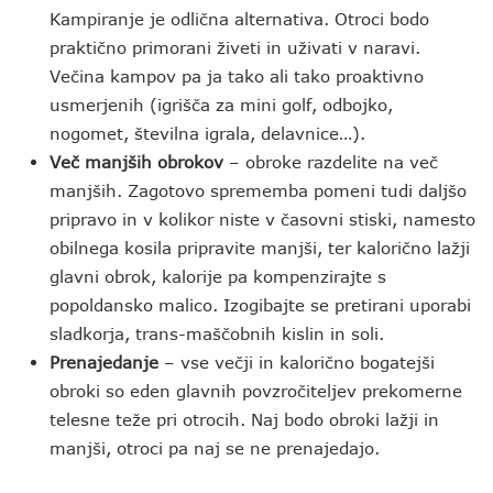
Kampiranje je odlična alternativa. Otroci bodo
praktično primorani živeti in uživati v naravi.
Večina kampov pa ja tako ali tako proaktivno
usmerjenih (igrišča za mini golf, odbojko,
nogomet, številna igrala, delavnice…).
Več manjših obrokov
– obroke razdelite na več
manjših. Zagotovo sprememba pomeni tudi daljšo
pripravo in v kolikor niste v časovni stiski, namesto
obilnega kosila pripravite manjši, ter kalorično lažji
glavni obrok, kalorije pa kompenzirajte s
popoldansko malico. Izogibajte se pretirani uporabi
sladkorja, trans-maščobnih kislin in soli.
Prenajedanje
– vse večji in kalorično bogatejši
obroki so eden glavnih povzročiteljev prekomerne
telesne teže pri otrocih. Naj bodo obroki lažji in
manjši, otroci pa naj se ne prenajedajo.