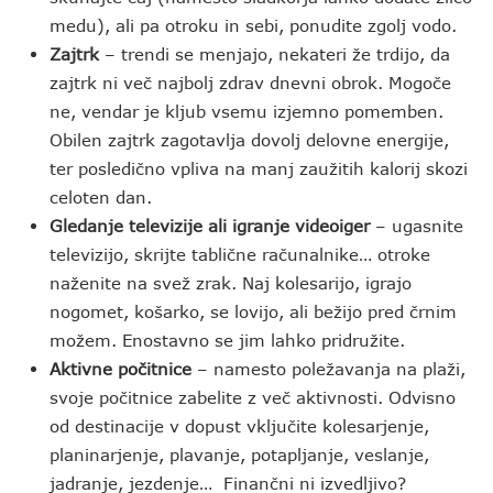
medu), ali pa otroku in sebi, ponudite zgolj vodo.
Zajtrk
– trendi se menjajo, nekateri že trdijo, da
zajtrk ni več najbolj zdrav dnevni obrok. Mogoče
ne, vendar je kljub vsemu izjemno pomemben.
Obilen zajtrk zagotavlja dovolj delovne energije,
ter posledično vpliva na manj zaužitih kalorij skozi
celoten dan.
Gledanje televizije ali igranje videoiger
– ugasnite
televizijo, skrijte tablične računalnike… otroke
naženite na svež zrak. Naj kolesarijo, igrajo
nogomet, košarko, se lovijo, ali bežijo pred črnim
možem. Enostavno se jim lahko pridružite.
Aktivne počitnice
– namesto poležavanja na plaži,
svoje počitnice zabelite z več aktivnosti. Odvisno
od destinacije v dopust vključite kolesarjenje,
planinarjenje, plavanje, potapljanje, veslanje,
jadranje, jezdenje… Finančni ni izvedljivo?