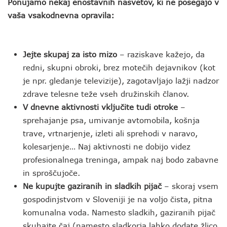
Ponujamo nekaj enostavnih nasvetov, ki ne posegajo v
vaša vsakodnevna opravila:
Jejte skupaj za isto mizo
– raziskave kažejo, da
redni, skupni obroki, brez motečih dejavnikov (kot
je npr. gledanje televizije), zagotavljajo lažji nadzor
zdrave telesne teže vseh družinskih članov.
V dnevne aktivnosti vključite tudi otroke
–
sprehajanje psa, umivanje avtomobila, košnja
trave, vrtnarjenje, izleti ali sprehodi v naravo,
kolesarjenje… Naj aktivnosti ne dobijo videz
profesionalnega treninga, ampak naj bodo zabavne
in sproščujoče.
Ne kupujte gaziranih in sladkih pijač
– skoraj vsem
gospodinjstvom v Sloveniji je na voljo čista, pitna
komunalna voda. Namesto sladkih, gaziranih pijač
skuhajte čaj (namesto sladkorja lahko dodate žlico