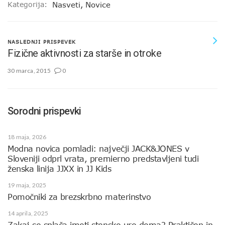
Kategorija:
Nasveti
,
Novice
NASLEDNJI PRISPEVEK
Fizične aktivnosti za starše in otroke
30 marca, 2015
0
Sorodni prispevki
18 maja, 2026
Modna novica pomladi: največji JACK&JONES v
Sloveniji odprl vrata, premierno predstavljeni tudi
ženska linija JJXX in JJ Kids
19 maja, 2025
Pomočniki za brezskrbno materinstvo
14 aprila, 2025