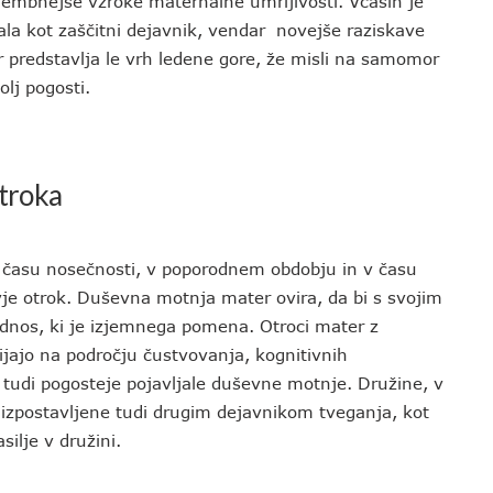
mbnejše vzroke maternalne umrljivosti. Včasih je
ala kot zaščitni dejavnik, vendar novejše raziskave
predstavlja le vrh ledene gore, že misli na samomor
olj pogosti.
otroka
 času nosečnosti, v poporodnem obdobju in v času
vje otrok. Duševna motnja mater ovira, da bi s svojim
odnos, ki je izjemnega pomena. Otroci mater z
jajo na področju čustvovanja, kognitivnih
se tudi pogosteje pojavljale duševne motnje. Družine, v
 izpostavljene tudi drugim dejavnikom tveganja, kot
silje v družini.