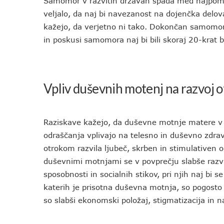
Samomor v razvitih državah spada med najpome
veljalo, da naj bi navezanost na dojenčka delov
kažejo, da verjetno ni tako. Dokončan samomor 
in poskusi samomora naj bi bili skoraj 20-krat b
Vpliv duševnih motenj na razvoj 
Raziskave kažejo, da duševne motnje matere v
odraščanja vplivajo na telesno in duševno zdra
otrokom razvila ljubeč, skrben in stimulativen 
duševnimi motnjami se v povprečju slabše razvi
sposobnosti in socialnih stikov, pri njih naj bi 
katerih je prisotna duševna motnja, so pogosto
so slabši ekonomski položaj, stigmatizacija in na