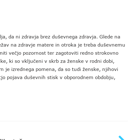
lja, da ni zdravja brez duševnega zdravja. Glede na
težav na zdravje matere in otroka je treba duševnemu
iti večjo pozornost ter zagotoviti redno strokovno
e, ki so vključeni v skrb za ženske v rodni dobi,
m je izrednega pomena, da so tudi ženske, njihovi
stjo pojava duševnih stisk v obporodnem obdobju,