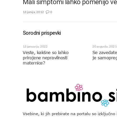
Mali simptomi lahko pomenijo vel
13 junija, 2012
0
Sorodni prispevki
13 januarja, 2022
20 avgusta, 2021
Veste, kakšne so lahko
Se zavedat
prirojene nepravilnosti
je samopreg
maternice?
Vsebine, ki jih prebirate na portalu so izključn