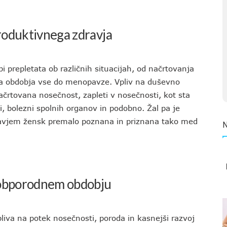
roduktivnega zdravja
 prepletata ob različnih situacijah, od načrtovanja
ga obdobja vse do menopavze. Vpliv na duševno
ačrtovana nosečnost, zapleti v nosečnosti, kot sta
i, bolezni spolnih organov in podobno. Žal pa je
avjem žensk premalo poznana in priznana tako med
 obporodnem obdobju
va na potek nosečnosti, poroda in kasnejši razvoj