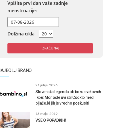
Vpišite prvi dan vaše zadnje
menstruacije:
Dolžina cikla
IZRAČUNAJ
NAJBOLJ BRANO
21 julija, 2026
Slovenska legenda ob boku svetovnih
ikon: Monocle uvrstil Cockto med
pijače, ki jih je vredno poskusiti
13 maja, 2019
VSE O POPADKIH!