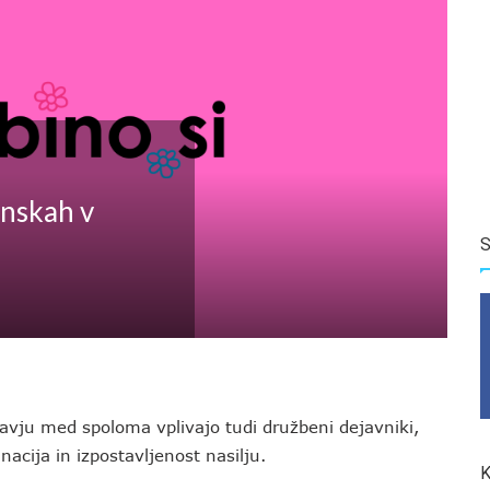
enskah v
S
ravju med spoloma vplivajo tudi družbeni dejavniki,
inacija in izpostavljenost nasilju.
K