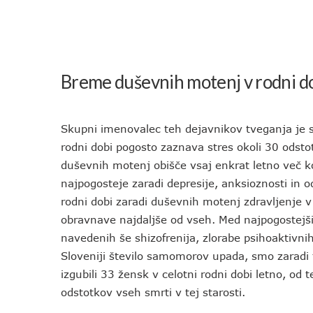
Breme duševnih motenj v rodni dob
Skupni imenovalec teh dejavnikov tveganja je st
rodni dobi pogosto zaznava stres okoli 30 odst
duševnih motenj obišče vsaj enkrat letno več k
najpogosteje zaradi depresije, anksioznosti in o
rodni dobi zaradi duševnih motenj zdravljenje v 
obravnave najdaljše od vseh. Med najpogostejšim
navedenih še shizofrenija, zlorabe psihoaktivni
Sloveniji število samomorov upada, smo zaradi 
izgubili 33 žensk v celotni rodni dobi letno, od 
odstotkov vseh smrti v tej starosti.