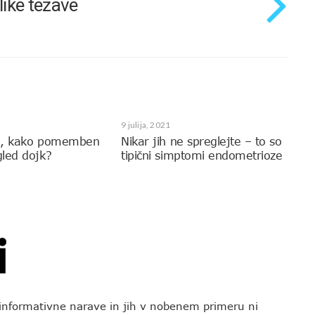
ike težave
9 julija, 2021
e, kako pomemben
Nikar jih ne spreglejte – to so
led dojk?
tipični simptomi endometrioze
o informativne narave in jih v nobenem primeru ni