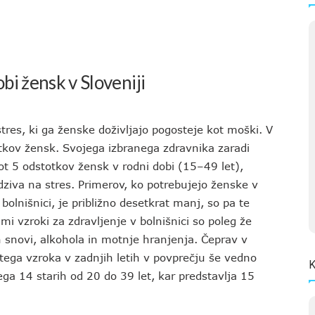
i žensk v Sloveniji
res, ki ga ženske doživljajo pogosteje kot moški. V
otkov žensk. Svojega izbranega zdravnika zaradi
ot 5 odstotkov žensk v rodni dobi (15–49 let),
dziva na stres. Primerov, ko potrebujejo ženske v
bolnišnici, je približno desetkrat manj, so pa te
i vzroki za zdravljenje v bolnišnici so poleg že
h snovi, alkohola in motnje hranjenja. Čeprav v
tega vzroka v zadnjih letih v povprečju še vedno
K
tega 14 starih od 20 do 39 let, kar predstavlja 15