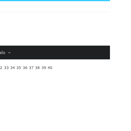
alo
32
33
34
35
36
37
38
39
40