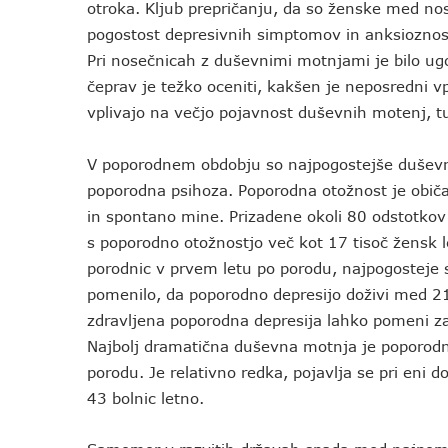
otroka. Kljub prepričanju, da so ženske med nose
pogostost depresivnih simptomov in anksioznos
Pri nosečnicah z duševnimi motnjami je bilo ugo
čeprav je težko oceniti, kakšen je neposredni vp
vplivajo na večjo pojavnost duševnih motenj, t
V poporodnem obdobju so najpogostejše duševn
poporodna psihoza. Poporodna otožnost je običa
in spontano mine. Prizadene okoli 80 odstotkov 
s poporodno otožnostjo več kot 17 tisoč žensk 
porodnic v prvem letu po porodu, najpogosteje s
pomenilo, da poporodno depresijo doživi med 21
zdravljena poporodna depresija lahko pomeni za
Najbolj dramatična duševna motnja je poporodn
porodu. Je relativno redka, pojavlja se pri eni
43 bolnic letno.