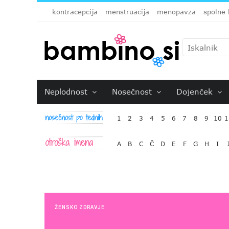
kontracepcija
menstruacija
menopavza
spolne 
Neplodnost
Nosečnost
Dojenček
1
2
3
4
5
6
7
8
9
10
1
A
B
C
Č
D
E
F
G
H
I
ŽENSKO ZDRAVJE