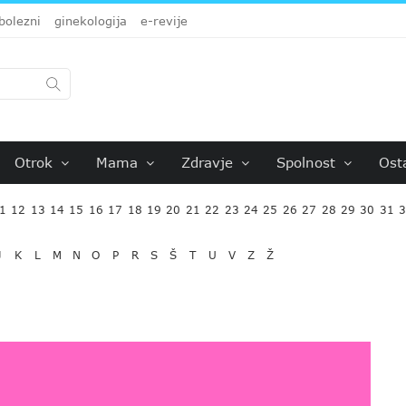
bolezni
ginekologija
e-revije
Otrok
Mama
Zdravje
Spolnost
Ost
1
12
13
14
15
16
17
18
19
20
21
22
23
24
25
26
27
28
29
30
31
J
K
L
M
N
O
P
R
S
Š
T
U
V
Z
Ž