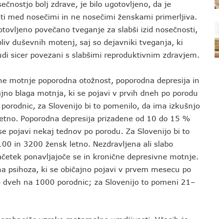
čnostjo bolj zdrave, je bilo ugotovljeno, da je
ti med nosečimi in ne nosečimi ženskami primerljiva.
tovljeno povečano tveganje za slabši izid nosečnosti,
liv duševnih motenj, saj so dejavniki tveganja, ki
udi sicer povezani s slabšimi reproduktivnim zdravjem.
e motnje poporodna otožnost, poporodna depresija in
jno blaga motnja, ki se pojavi v prvih dneh po porodu
porodnic, za Slovenijo bi to pomenilo, da ima izkušnjo
letno. Poporodna depresija prizadene od 10 do 15 %
e pojavi nekaj tednov po porodu. Za Slovenijo bi to
00 in 3200 žensk letno. Nezdravljena ali slabo
četek ponavljajoče se in kronične depresivne motnje.
a psihoza, ki se običajno pojavi v prvem mesecu po
 do dveh na 1000 porodnic; za Slovenijo to pomeni 21–