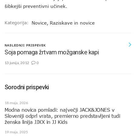
šibkejši preventivni učinek.
Kategorija:
Novice
,
Raziskave in novice
NASLEDNJI PRISPEVEK
Soja pomaga žrtvam možganske kapi
13 junija, 2012
0
Sorodni prispevki
18 maja, 2026
Modna novica pomladi: največji JACK&JONES v
Sloveniji odprl vrata, premierno predstavljeni tudi
ženska linija JJXX in JJ Kids
19 maja, 2025