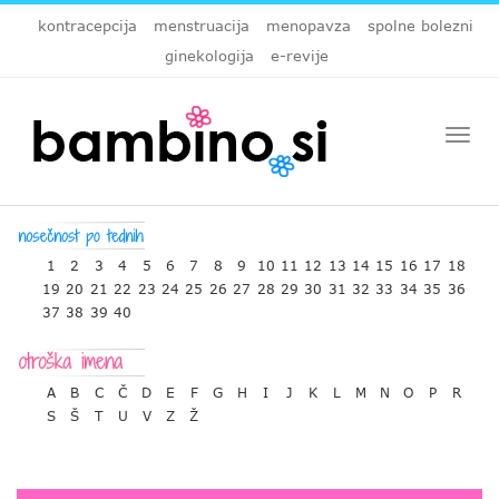
kontracepcija
menstruacija
menopavza
spolne bolezni
ginekologija
e-revije
Togg
navi
1
2
3
4
5
6
7
8
9
10
11
12
13
14
15
16
17
18
19
20
21
22
23
24
25
26
27
28
29
30
31
32
33
34
35
36
37
38
39
40
A
B
C
Č
D
E
F
G
H
I
J
K
L
M
N
O
P
R
S
Š
T
U
V
Z
Ž