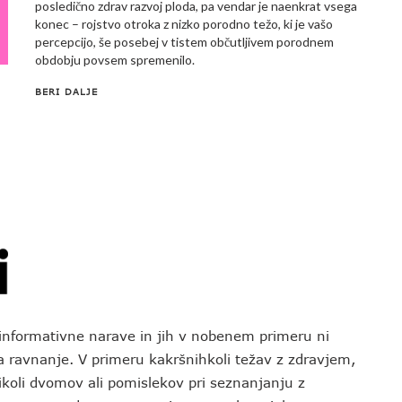
posledično zdrav razvoj ploda, pa vendar je naenkrat vsega
konec – rojstvo otroka z nizko porodno težo, ki je vašo
percepcijo, še posebej v tistem občutljivem porodnem
obdobju povsem spremenilo.
BERI DALJE
o informativne narave in jih v nobenem primeru ni
za ravnanje. V primeru kakršnihkoli težav z zdravjem,
koli dvomov ali pomislekov pri seznanjanju z