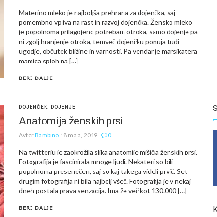
Materino mleko je najboljša prehrana za dojenčka, saj
pomembno vpliva na rast in razvoj dojenčka. Žensko mleko
je popolnoma prilagojeno potrebam otroka, samo dojenje pa
ni zgolj hranjenje otroka, temveč dojenčku ponuja tudi
ugodje, občutek bližine in varnosti. Pa vendar je marsikatera
mamica sploh na […]
BERI DALJE
S
DOJENČEK
,
DOJENJE
Anatomija ženskih prsi
Avtor
Bambino
18 maja, 2019
0
Na twitterju je zaokrožila slika anatomije mišičja ženskih prsi.
Fotografija je fascinirala mnoge ljudi. Nekateri so bili
popolnoma presenečen, saj so kaj takega videli prvič. Set
drugim fotografija ni bila najbolj všeč. Fotografija je v nekaj
dneh postala prava senzacija. Ima že več kot 130.000 […]
BERI DALJE
K