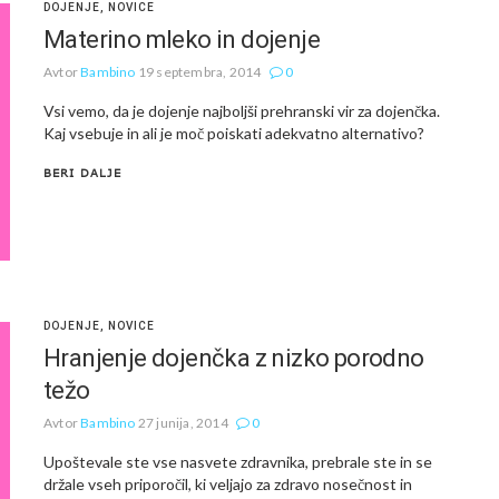
DOJENJE
,
NOVICE
Materino mleko in dojenje
Avtor
Bambino
19 septembra, 2014
0
Vsi vemo, da je dojenje najboljši prehranski vir za dojenčka.
Kaj vsebuje in ali je moč poiskati adekvatno alternativo?
BERI DALJE
DOJENJE
,
NOVICE
Hranjenje dojenčka z nizko porodno
težo
Avtor
Bambino
27 junija, 2014
0
Upoštevale ste vse nasvete zdravnika, prebrale ste in se
držale vseh priporočil, ki veljajo za zdravo nosečnost in