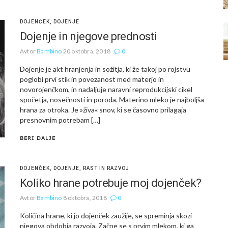
DOJENČEK
,
DOJENJE
Dojenje in njegove prednosti
Avtor
Bambino
20 oktobra, 2018
0
Dojenje je akt hranjenja in sožitja, ki že takoj po rojstvu
poglobi prvi stik in povezanost med materjo in
novorojenčkom, in nadaljuje naravni reprodukcijski cikel
spočetja, nosečnosti in poroda. Materino mleko je najboljša
hrana za otroka. Je »živa« snov, ki se časovno prilagaja
presnovnim potrebam […]
BERI DALJE
DOJENČEK
,
DOJENJE
,
RAST IN RAZVOJ
Koliko hrane potrebuje moj dojenček?
Avtor
Bambino
8 oktobra, 2018
0
Količina hrane, ki jo dojenček zaužije, se spreminja skozi
njegova obdobja razvoja. Začne se s prvim mlekom, ki ga