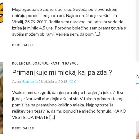
Moja zgodba se začne s poroko. Seveda po slovenskem
običaju poroki sledijo otroci. Najino družino je razširil sin
Vitalij, 28.09.2017. Rodila sem naravno, od odteka vode do
iztisa je minilo 4,5 ure. Porodno bolečino sem premagovala s
svojim možem ob rami. Verjela sem, da bom […]
BERI DALJE
DOJENČEK
,
DOJENJE
,
RAST IN RAZVOJ
Primanjkuje mi mleka, kaj pa zdaj?
Avtor
Bambino
28 oktobra, 2018
0
Vsaki mami se zgodi, da njen otrok po hranjenju joka. Zdi se
ji, da je izpraznil obe dojki a še ni sit. V takem primeru takoj
pomislite na premajhno količino mleka. Najpogostejša
rešitev teh težav je, da mu ponudite mlečno formulo. KAKO
VESTE, DA IMATE […]
BERI DALJE