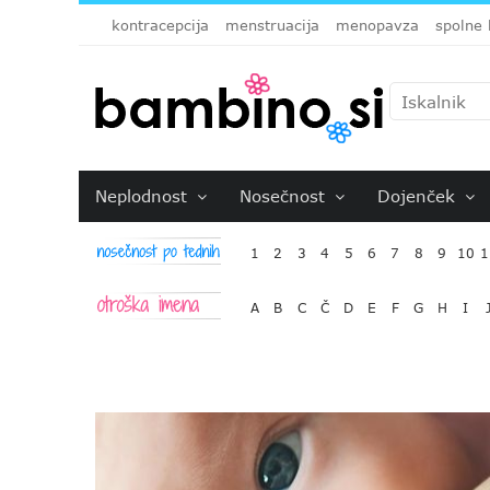
kontracepcija
menstruacija
menopavza
spolne 
Neplodnost
Nosečnost
Dojenček
1
2
3
4
5
6
7
8
9
10
1
A
B
C
Č
D
E
F
G
H
I