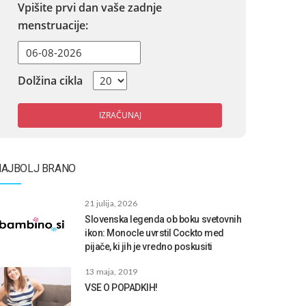
Vpišite prvi dan vaše zadnje
menstruacije:
Dolžina cikla
IZRAČUNAJ
NAJBOLJ BRANO
21 julija, 2026
Slovenska legenda ob boku svetovnih
ikon: Monocle uvrstil Cockto med
pijače, ki jih je vredno poskusiti
13 maja, 2019
VSE O POPADKIH!