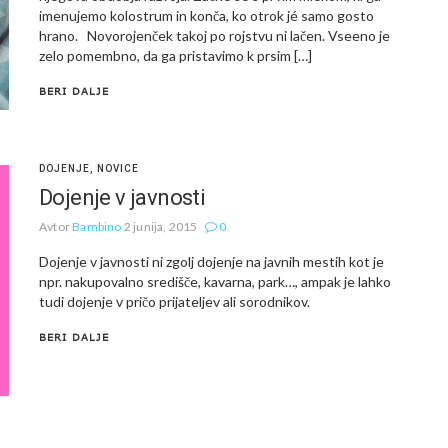
imenujemo kolostrum in konča, ko otrok jé samo gosto
hrano. Novorojenček takoj po rojstvu ni lačen. Vseeno je
zelo pomembno, da ga pristavimo k prsim […]
BERI DALJE
DOJENJE
,
NOVICE
Dojenje v javnosti
Avtor
Bambino
2 junija, 2015
0
Dojenje v javnosti ni zgolj dojenje na javnih mestih kot je
npr. nakupovalno središče, kavarna, park…, ampak je lahko
tudi dojenje v pričo prijateljev ali sorodnikov.
BERI DALJE