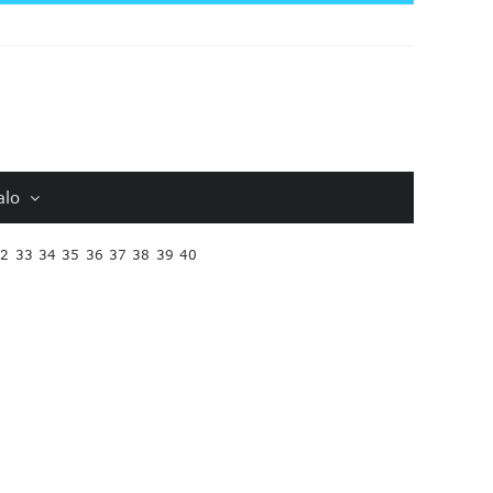
alo
32
33
34
35
36
37
38
39
40