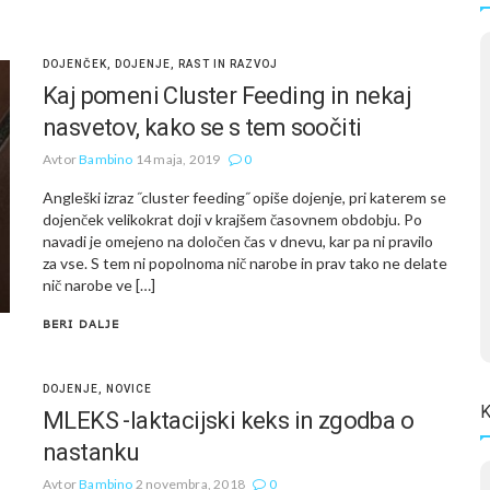
DOJENČEK
,
DOJENJE
,
RAST IN RAZVOJ
Kaj pomeni Cluster Feeding in nekaj
nasvetov, kako se s tem soočiti
Avtor
Bambino
14 maja, 2019
0
Angleški izraz ˝cluster feeding˝ opiše dojenje, pri katerem se
dojenček velikokrat doji v krajšem časovnem obdobju. Po
navadi je omejeno na določen čas v dnevu, kar pa ni pravilo
za vse. S tem ni popolnoma nič narobe in prav tako ne delate
nič narobe ve […]
BERI DALJE
DOJENJE
,
NOVICE
K
MLEKS -laktacijski keks in zgodba o
nastanku
Avtor
Bambino
2 novembra, 2018
0