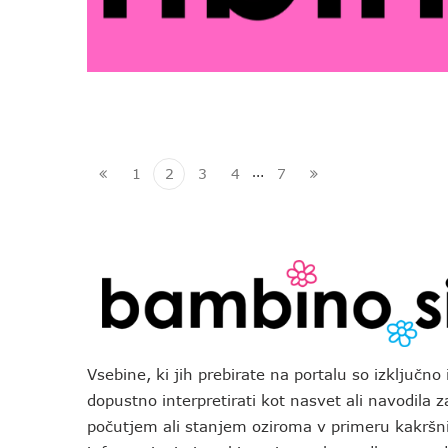
…
1
2
3
4
7
Vsebine, ki jih prebirate na portalu so izključn
dopustno interpretirati kot nasvet ali navodila 
počutjem ali stanjem oziroma v primeru kakršni