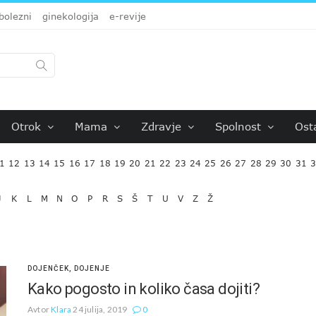
bolezni
ginekologija
e-revije
Otrok
Mama
Zdravje
Spolnost
Ost
1
12
13
14
15
16
17
18
19
20
21
22
23
24
25
26
27
28
29
30
31
J
K
L
M
N
O
P
R
S
Š
T
U
V
Z
Ž
DOJENČEK
,
DOJENJE
Kako pogosto in koliko časa dojiti?
Avtor
Klara
24 julija, 2019
0