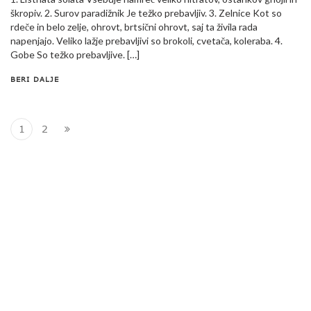
škropiv. 2. Surov paradižnik Je težko prebavljiv. 3. Zelnice Kot so
rdeče in belo zelje, ohrovt, brtsični ohrovt, saj ta živila rada
napenjajo. Veliko lažje prebavljivi so brokoli, cvetača, koleraba. 4.
Gobe So težko prebavljive. […]
BERI DALJE
1
2