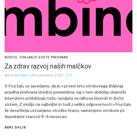
NOVICE
,
UVAJANJE GOSTE PREHRANE
Za zdrav razvoj naših malčkov
Avtor
Bambino
18 novembra, 2013
0
V Fructalu se zavedamo, da je v prvem letu otrokovega življenja
pravilna prehrana izredno pomembna, saj v tem obdobju dojenčki
intenzivno pridobivajo težo, razvijata se njihova imunski in živčni
sistem. Z mislijo na najboljše in tudi z veliko odgovornosti v Fructalu
že desetletja ustvarjamo otroško hrano, namenjeno otrokom po
dopolnjeni starosti 4–6 mesecev.
BERI DALJE