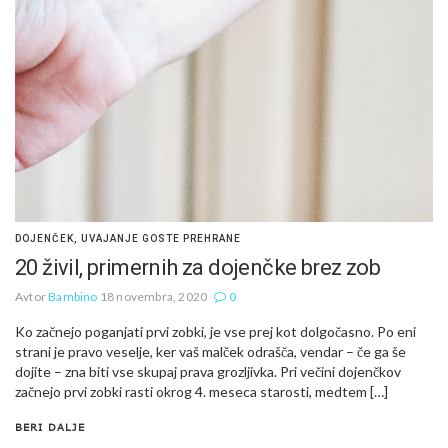
DOJENČEK
,
UVAJANJE GOSTE PREHRANE
20 živil, primernih za dojenčke brez zob
Avtor
Bambino
18 novembra, 2020
0
Ko začnejo poganjati prvi zobki, je vse prej kot dolgočasno. Po eni
strani je pravo veselje, ker vaš malček odrašča, vendar – če ga še
dojite – zna biti vse skupaj prava grozljivka. Pri večini dojenčkov
začnejo prvi zobki rasti okrog 4. meseca starosti, medtem […]
BERI DALJE