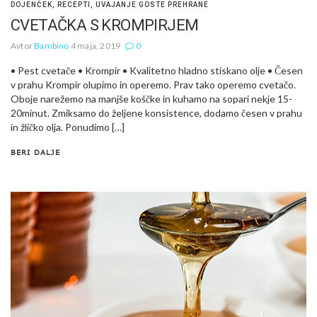
DOJENČEK
,
RECEPTI
,
UVAJANJE GOSTE PREHRANE
CVETAČKA S KROMPIRJEM
Avtor
Bambino
4 maja, 2019
0
• Pest cvetače • Krompir • Kvalitetno hladno stiskano olje • Česen
v prahu Krompir olupimo in operemo. Prav tako operemo cvetačo.
Oboje narežemo na manjše koščke in kuhamo na sopari nekje 15-
20minut. Zmiksamo do željene konsistence, dodamo česen v prahu
in žličko olja. Ponudimo […]
BERI DALJE