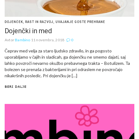
DOJENČEK
,
RAST IN RAZVOJ
,
UVAJANJE GOSTE PREHRANE
Dojenčki in med
Avtor
Bambino
11 novembra, 2018
0
Čeprav med velja za staro ljudsko zdravilo, in ga pogosto
uporabljamo v čajih in sladicah, ga dojenčku ne smemo dajati, saj
lahko povzroči nevarno okužbo prebavnega trakta – Botulizem. Ta
bolezen se prenaša z bakterijami in pri odraslem ne povzročajo
nikakršnih posledic. Pri dojenčku je […]
BERI DALJE