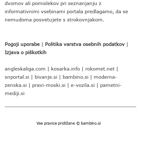
dvomov ali pomislekov pri seznanjanju z
informativnimi vsebinami portala predlagamo, da se
nemudoma posvetujete s strokovnjakom.
Pogoji uporabe
|
Politika varstva osebnih podatkov
|
Izjava o piškotkih
angleskaliga.com
|
kosarka.info
|
rokomet.net
|
snportal.si
|
bivanje.si
|
bambino.si
|
moderna-
zenska.si
|
pravi-moski.si
|
e-vozila.si
|
pametni-
mediji.si
Vse pravice pridržane © bambino.si