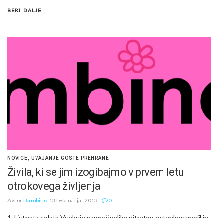
BERI DALJE
NOVICE
,
UVAJANJE GOSTE PREHRANE
Živila, ki se jim izogibajmo v prvem letu
otrokovega življenja
Avtor
Bambino
13 februarja, 2013
0
1. Listnata solata Vsebuje namreč veliko nitratov, ostankov gnojil in