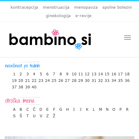
kontracepcija
menstruacija
menopavza
spolne bolezni
ginekologija
e-revije
Togg
navi
1
2
3
4
5
6
7
8
9
10
11
12
13
14
15
16
17
18
19
20
21
22
23
24
25
26
27
28
29
30
31
32
33
34
35
36
37
38
39
40
A
B
C
Č
D
E
F
G
H
I
J
K
L
M
N
O
P
R
S
Š
T
U
V
Z
Ž