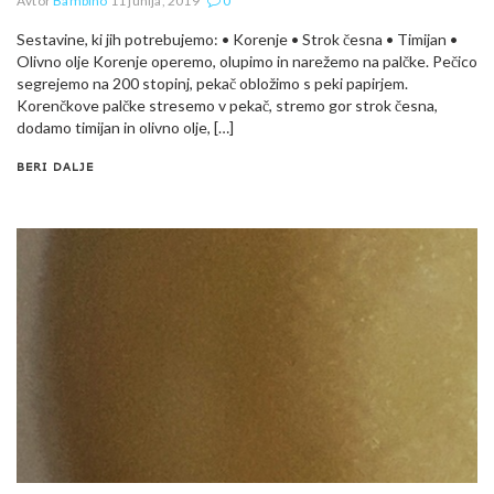
Avtor
Bambino
11 junija, 2019
0
Sestavine, ki jih potrebujemo: • Korenje • Strok česna • Timijan •
Olivno olje Korenje operemo, olupimo in narežemo na palčke. Pečico
segrejemo na 200 stopinj, pekač obložimo s peki papirjem.
Korenčkove palčke stresemo v pekač, stremo gor strok česna,
dodamo timijan in olivno olje, […]
BERI DALJE