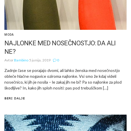
MODA
NAJLONKE MED NOSEČNOSTJO: DA ALI
NE?
Avtor
Bambino
5 junija, 2019
0
Zadnje čase se porajajo dvomi, ali lahko ženska med nosečnostjo
obleče hlačne nogavice oziroma najlonke. Vsi smo že kdaj videli
nosečnico, ki jih je nosila – le zakaj jih ne bi? Pa so najlonke za plod
škodljive? In, kako jih sploh nositi: pas pod trebuščkom […]
BERI DALJE