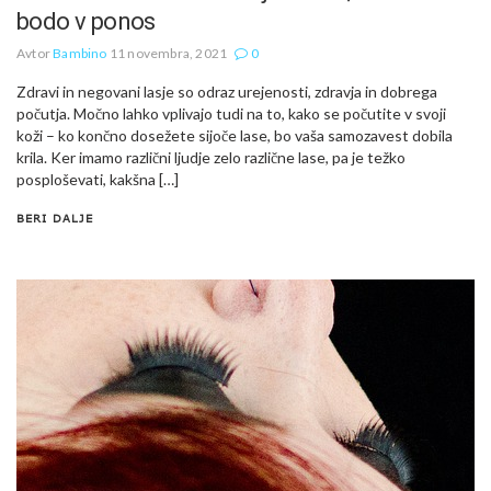
bodo v ponos
Avtor
Bambino
11 novembra, 2021
0
Zdravi in negovani lasje so odraz urejenosti, zdravja in dobrega
počutja. Močno lahko vplivajo tudi na to, kako se počutite v svoji
koži – ko končno dosežete sijoče lase, bo vaša samozavest dobila
krila. Ker imamo različni ljudje zelo različne lase, pa je težko
posploševati, kakšna […]
BERI DALJE