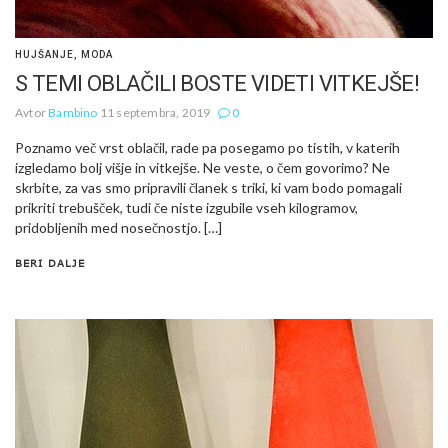
HUJŠANJE
,
MODA
S TEMI OBLAČILI BOSTE VIDETI VITKEJŠE!
Avtor
Bambino
11 septembra, 2019
0
Poznamo več vrst oblačil, rade pa posegamo po tistih, v katerih
izgledamo bolj višje in vitkejše. Ne veste, o čem govorimo? Ne
skrbite, za vas smo pripravili članek s triki, ki vam bodo pomagali
prikriti trebušček, tudi če niste izgubile vseh kilogramov,
pridobljenih med nosečnostjo. […]
BERI DALJE