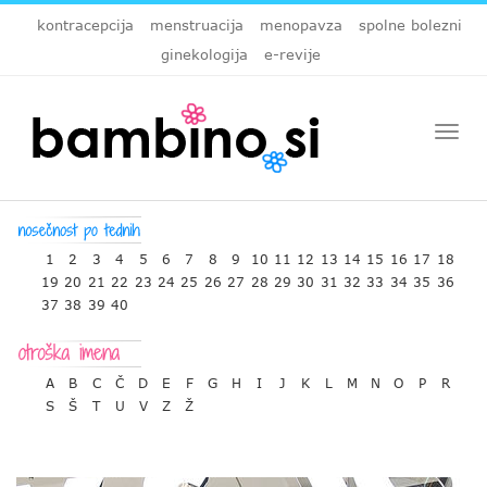
kontracepcija
menstruacija
menopavza
spolne bolezni
ginekologija
e-revije
Togg
navi
1
2
3
4
5
6
7
8
9
10
11
12
13
14
15
16
17
18
19
20
21
22
23
24
25
26
27
28
29
30
31
32
33
34
35
36
37
38
39
40
A
B
C
Č
D
E
F
G
H
I
J
K
L
M
N
O
P
R
S
Š
T
U
V
Z
Ž