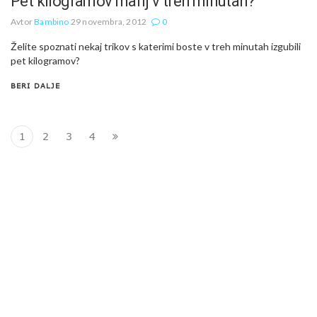
Pet kilogramov manj v treh minutah?
Avtor
Bambino
29 novembra, 2012
0
Želite spoznati nekaj trikov s katerimi boste v treh minutah izgubili
pet kilogramov?
BERI DALJE
1
2
3
4