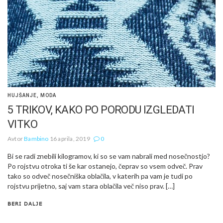
HUJŠANJE
,
MODA
5 TRIKOV, KAKO PO PORODU IZGLEDATI
VITKO
Avtor
Bambino
16 aprila, 2019
0
Bi se radi znebili kilogramov, ki so se vam nabrali med nosečnostjo?
Po rojstvu otroka ti še kar ostanejo, čeprav so vsem odveč. Prav
tako so odveč nosečniška oblačila, v katerih pa vam je tudi po
rojstvu prijetno, saj vam stara oblačila več niso prav. […]
BERI DALJE