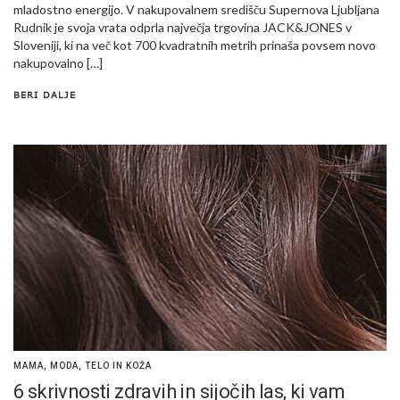
mladostno energijo. V nakupovalnem središču Supernova Ljubljana
Rudnik je svoja vrata odprla največja trgovina JACK&JONES v
Sloveniji, ki na več kot 700 kvadratnih metrih prinaša povsem novo
nakupovalno […]
BERI DALJE
MAMA
,
MODA
,
TELO IN KOŽA
6 skrivnosti zdravih in sijočih las, ki vam