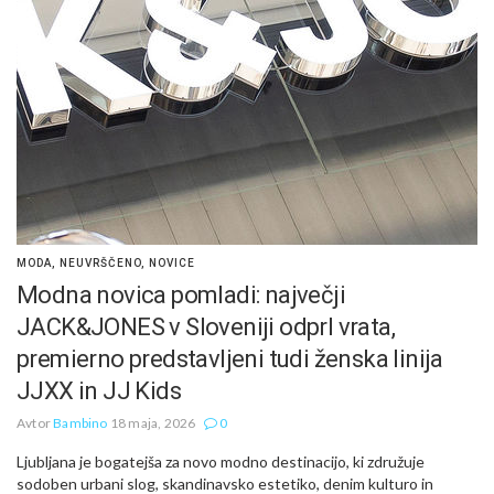
MODA
,
NEUVRŠČENO
,
NOVICE
Modna novica pomladi: največji
JACK&JONES v Sloveniji odprl vrata,
premierno predstavljeni tudi ženska linija
JJXX in JJ Kids
Avtor
Bambino
18 maja, 2026
0
Ljubljana je bogatejša za novo modno destinacijo, ki združuje
sodoben urbani slog, skandinavsko estetiko, denim kulturo in