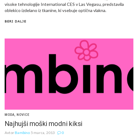
visoke tehnologije International CES v Las Vegasu, predstavila
oblekico izdelano iz tkanine, ki vsebuje optična vlakna.
BERI DALJE
MODA
,
NOVICE
Najhujši moški modni kiksi
Avtor
Bambino
5 marca, 2013
0