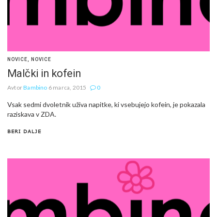
NOVICE
,
NOVICE
Malčki in kofein
Avtor
Bambino
6 marca, 2015
0
Vsak sedmi dvoletnik uživa napitke, ki vsebujejo kofein, je pokazala
raziskava v ZDA.
BERI DALJE