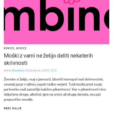
NOVICE
,
NOVICE
Moški z vami ne želijo deliti nekaterih
skrivnosti
Avtor
Bambino
13 januarja, 2015
0
Ženske si želijo, vsaj v javnosti, izboriti monopol nad skrivnostmi,
seveda pa je v njihov uspeh težko verjeti. Tudi moški pred svojo
partnerko radi zamolčijo kakšno pikantnost. Ker v pikantnosti niso
vključene droge, alkohol, igre na srečo ali druge ženske, mu pač
prepustite veselje.
BERI DALJE