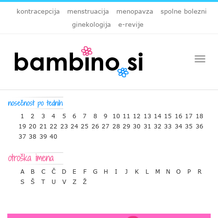
kontracepcija
menstruacija
menopavza
spolne bolezni
ginekologija
e-revije
Togg
navi
1
2
3
4
5
6
7
8
9
10
11
12
13
14
15
16
17
18
19
20
21
22
23
24
25
26
27
28
29
30
31
32
33
34
35
36
37
38
39
40
A
B
C
Č
D
E
F
G
H
I
J
K
L
M
N
O
P
R
S
Š
T
U
V
Z
Ž