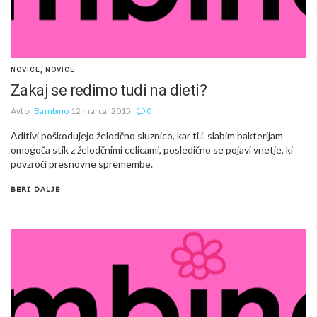
NOVICE
,
NOVICE
Zakaj se redimo tudi na dieti?
Avtor
Bambino
12 marca, 2015
0
Aditivi poškodujejo želodčno sluznico, kar ti.i. slabim bakterijam
omogoča stik z želodčnimi celicami, posledično se pojavi vnetje, ki
povzroči presnovne spremembe.
BERI DALJE