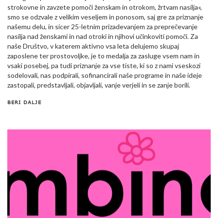
strokovne in zavzete pomoči ženskam in otrokom, žrtvam nasilja«,
smo se odzvale z velikim veseljem in ponosom, saj gre za priznanje
našemu delu, in sicer 25-letnim prizadevanjem za preprečevanje
nasilja nad ženskami in nad otroki in njihovi učinkoviti pomoči. Za
naše Društvo, v katerem aktivno vsa leta delujemo skupaj
zaposlene ter prostovoljke, je to medalja za zasluge vsem nam in
vsaki posebej, pa tudi priznanje za vse tiste, ki so z nami vseskozi
sodelovali, nas podpirali, sofinancirali naše programe in naše ideje
zastopali, predstavljali, objavljali, vanje verjeli in se zanje borili.
BERI DALJE