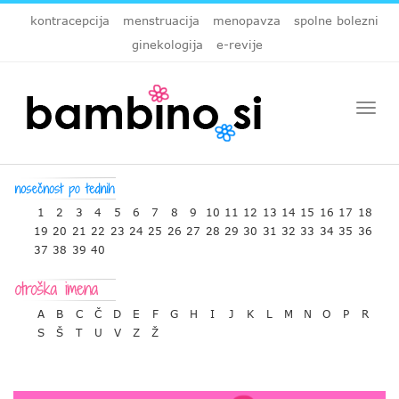
kontracepcija
menstruacija
menopavza
spolne bolezni
ginekologija
e-revije
Togg
navi
1
2
3
4
5
6
7
8
9
10
11
12
13
14
15
16
17
18
19
20
21
22
23
24
25
26
27
28
29
30
31
32
33
34
35
36
37
38
39
40
A
B
C
Č
D
E
F
G
H
I
J
K
L
M
N
O
P
R
S
Š
T
U
V
Z
Ž