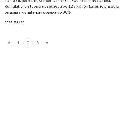
70 – 85% pacientk, vendar samo 40 – 50% teh žensk zanosi.
Kumulativna stopnja nosečnosti po 12 ciklih pri kateri je prisotna
terapija s klomifenom dosega do 80%.
BERI DALJE
1
2
3