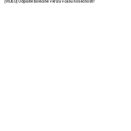
[VIDEO] Odpišite bolečine v križu v času nosečnosti!