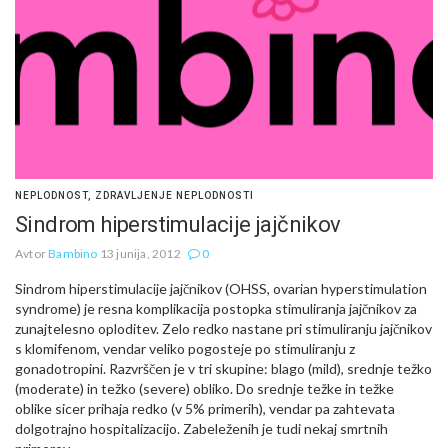
NEPLODNOST
,
ZDRAVLJENJE NEPLODNOSTI
Sindrom hiperstimulacije jajčnikov
Avtor
Bambino
13 junija, 2012
0
Sindrom hiperstimulacije jajčnikov (OHSS, ovarian hyperstimulation
syndrome) je resna komplikacija postopka stimuliranja jajčnikov za
zunajtelesno oploditev. Zelo redko nastane pri stimuliranju jajčnikov
s klomifenom, vendar veliko pogosteje po stimuliranju z
gonadotropini. Razvrščen je v tri skupine: blago (mild), srednje težko
(moderate) in težko (severe) obliko. Do srednje težke in težke
oblike sicer prihaja redko (v 5% primerih), vendar pa zahtevata
dolgotrajno hospitalizacijo. Zabeleženih je tudi nekaj smrtnih