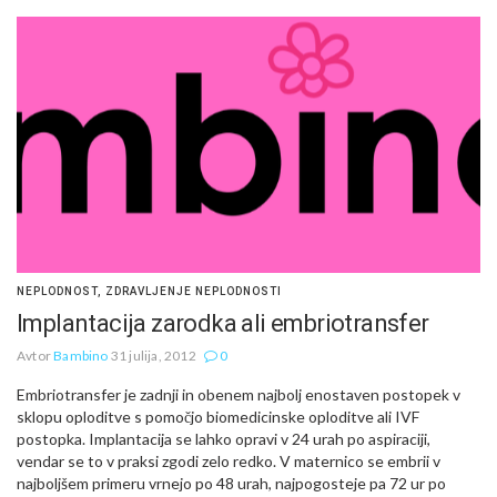
NEPLODNOST
,
ZDRAVLJENJE NEPLODNOSTI
Implantacija zarodka ali embriotransfer
Avtor
Bambino
31 julija, 2012
0
Embriotransfer je zadnji in obenem najbolj enostaven postopek v
sklopu oploditve s pomočjo biomedicinske oploditve ali IVF
postopka. Implantacija se lahko opravi v 24 urah po aspiraciji,
vendar se to v praksi zgodi zelo redko. V maternico se embrii v
najboljšem primeru vrnejo po 48 urah, najpogosteje pa 72 ur po