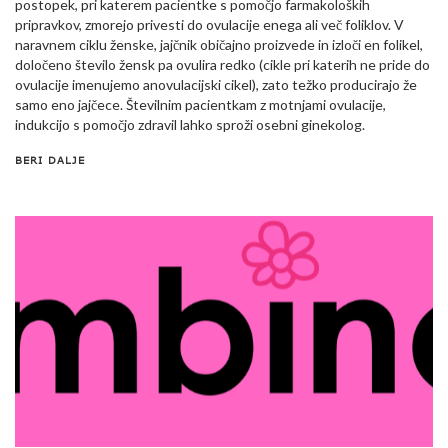
postopek, pri katerem pacientke s pomočjo farmakoloških
pripravkov, zmorejo privesti do ovulacije enega ali več foliklov. V
naravnem ciklu ženske, jajčnik običajno proizvede in izloči en folikel,
določeno število žensk pa ovulira redko (cikle pri katerih ne pride do
ovulacije imenujemo anovulacijski cikel), zato težko producirajo že
samo eno jajčece. Številnim pacientkam z motnjami ovulacije,
indukcijo s pomočjo zdravil lahko sproži osebni ginekolog.
BERI DALJE