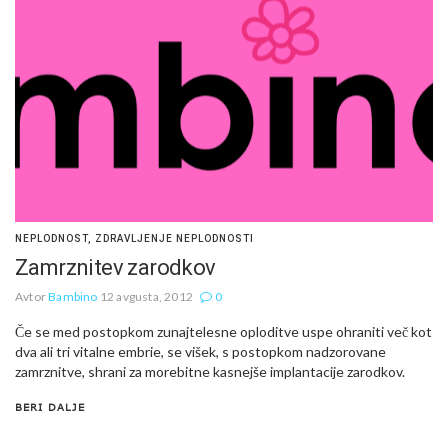
NEPLODNOST
,
ZDRAVLJENJE NEPLODNOSTI
Zamrznitev zarodkov
Avtor
Bambino
12 avgusta, 2012
0
Če se med postopkom zunajtelesne oploditve uspe ohraniti več kot
dva ali tri vitalne embrie, se višek, s postopkom nadzorovane
zamrznitve, shrani za morebitne kasnejše implantacije zarodkov.
BERI DALJE