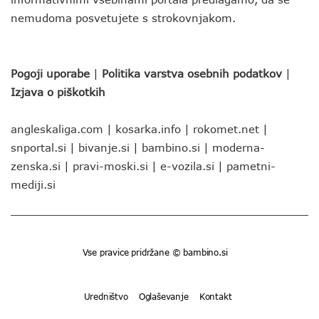
nemudoma posvetujete s strokovnjakom.
Pogoji uporabe
|
Politika varstva osebnih podatkov
|
Izjava o piškotkih
angleskaliga.com
|
kosarka.info
|
rokomet.net
|
snportal.si
|
bivanje.si
|
bambino.si
|
moderna-
zenska.si
|
pravi-moski.si
|
e-vozila.si
|
pametni-
mediji.si
Vse pravice pridržane © bambino.si
Uredništvo
Oglaševanje
Kontakt