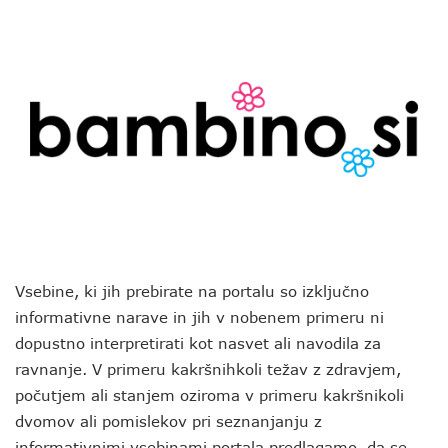
Vsebine, ki jih prebirate na portalu so izključno
informativne narave in jih v nobenem primeru ni
dopustno interpretirati kot nasvet ali navodila za
ravnanje. V primeru kakršnihkoli težav z zdravjem,
počutjem ali stanjem oziroma v primeru kakršnikoli
dvomov ali pomislekov pri seznanjanju z
informativnimi vsebinami portala predlagamo, da se