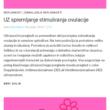
NEPLODNOST
,
ZDRAVLJENJE NEPLODNOSTI
UZ spremljanje stimuliranja ovulacije
Avtor
Bambino
13 junija, 2012
0
Ultrazvočni pregledi so pomemben del postopka stimuliranja
ovulacije in umetne oploditve. Na tem področju je potrebno veliko
znanja in izkušenj. Potrebno je potrditi točno število in velikost
foliklov, ki se v korelaciji primerjajo z debelino maternične sluznice,
oceni se tveganje možnih zapletov in odločitev, kdaj je
najprimernejši trenutek za dokončanje postopka. Vse pogosteje se
poleg klasičnega ultrazvočnega pregleda izvede pregled s color
Dopplerjevim, tridimenzionalnem (3D) ali štiridimenzionalnem (4D)
ultrazvokom.
BERI DALJE