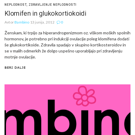
NEPLODNOST
,
ZDRAVLJENJE NEPLODNOSTI
Klomifen in glukokortiokoidi
Avtor
Bambino
13 junija, 2012
0
Ženskam, ki trpijo za hiperandrogenizmom oz. viškom moških spolnih
hormonov, je potrebno pri indukciji ovulacije poleg klomifena dodati
še glukokortikoide. Zdravila spadajo v skupino kortikosteroidov in
se v malih odmerkih že dolgo uspešno uporabljajo pri zdravljenju
motnje ovulacije.
BERI DALJE