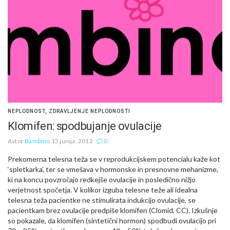
NEPLODNOST
,
ZDRAVLJENJE NEPLODNOSTI
Klomifen: spodbujanje ovulacije
Avtor
Bambino
13 junija, 2012
0
Prekomerna telesna teža se v reprodukcijskem potencialu kaže kot
‘spletkarka’, ter se vmešava v hormonske in presnovne mehanizme,
ki na koncu povzročajo redkejše ovulacije in posledično nižjo
verjetnost spočetja. V kolikor izguba telesne teže ali idealna
telesna teža pacientke ne stimulirata indukcijo ovulacije, se
pacientkam brez ovulacije predpiše klomifen (Clomid, CC). Izkušnje
so pokazale, da klomifen (sintetični hormon) spodbudi ovulacijo pri