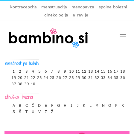
kontracepcija
menstruacija
menopavza
spolne bolezni
ginekologija
e-revije
Togg
navi
1
2
3
4
5
6
7
8
9
10
11
12
13
14
15
16
17
18
19
20
21
22
23
24
25
26
27
28
29
30
31
32
33
34
35
36
37
38
39
40
A
B
C
Č
D
E
F
G
H
I
J
K
L
M
N
O
P
R
S
Š
T
U
V
Z
Ž