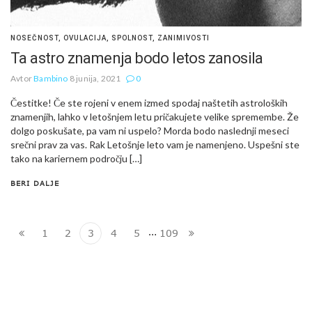
NOSEČNOST
,
OVULACIJA
,
SPOLNOST
,
ZANIMIVOSTI
Ta astro znamenja bodo letos zanosila
Avtor
Bambino
8 junija, 2021
0
Čestitke! Če ste rojeni v enem izmed spodaj naštetih astroloških
znamenjih, lahko v letošnjem letu pričakujete velike spremembe. Že
dolgo poskušate, pa vam ni uspelo? Morda bodo naslednji meseci
srečni prav za vas. Rak Letošnje leto vam je namenjeno. Uspešni ste
tako na kariernem področju […]
BERI DALJE
…
1
2
3
4
5
109