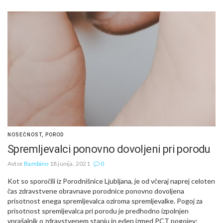
NOSEČNOST
,
POROD
Spremljevalci ponovno dovoljeni pri porodu
Avtor
Bambino
18 junija, 2021
0
Kot so sporočili iz Porodnišnice Ljubljana, je od včeraj naprej celoten
čas zdravstvene obravnave porodnice ponovno dovoljena
prisotnost enega spremljevalca oziroma spremljevalke. Pogoj za
prisotnost spremljevalca pri porodu je predhodno izpolnjen
vprašalnik o zdravstvenem stanju in eden izmed PCT pogojev: