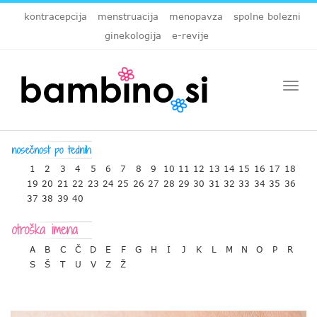
kontracepcija
menstruacija
menopavza
spolne bolezni
ginekologija
e-revije
Togg
navi
1
2
3
4
5
6
7
8
9
10
11
12
13
14
15
16
17
18
19
20
21
22
23
24
25
26
27
28
29
30
31
32
33
34
35
36
37
38
39
40
A
B
C
Č
D
E
F
G
H
I
J
K
L
M
N
O
P
R
S
Š
T
U
V
Z
Ž