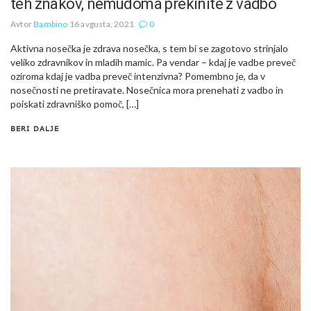
teh znakov, nemudoma prekinite z vadbo
Avtor
Bambino
16 avgusta, 2021
0
Aktivna nosečka je zdrava nosečka, s tem bi se zagotovo strinjalo
veliko zdravnikov in mladih mamic. Pa vendar – kdaj je vadbe preveč
oziroma kdaj je vadba preveč intenzivna? Pomembno je, da v
nosečnosti ne pretiravate. Nosečnica mora prenehati z vadbo in
poiskati zdravniško pomoč, […]
BERI DALJE