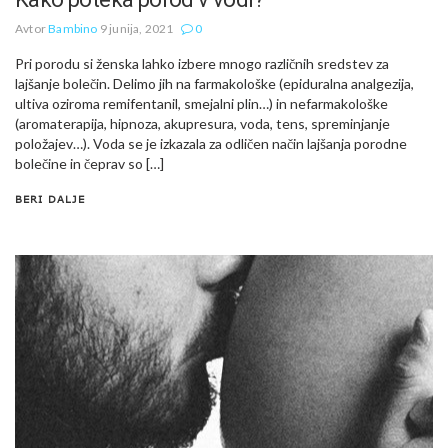
Avtor
Bambino
9 junija, 2021
0
Pri porodu si ženska lahko izbere mnogo različnih sredstev za
lajšanje bolečin. Delimo jih na farmakološke (epiduralna analgezija,
ultiva oziroma remifentanil, smejalni plin…) in nefarmakološke
(aromaterapija, hipnoza, akupresura, voda, tens, spreminjanje
položajev…). Voda se je izkazala za odličen način lajšanja porodne
bolečine in čeprav so […]
BERI DALJE