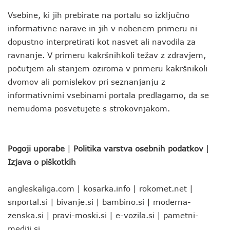
Vsebine, ki jih prebirate na portalu so izključno
informativne narave in jih v nobenem primeru ni
dopustno interpretirati kot nasvet ali navodila za
ravnanje. V primeru kakršnihkoli težav z zdravjem,
počutjem ali stanjem oziroma v primeru kakršnikoli
dvomov ali pomislekov pri seznanjanju z
informativnimi vsebinami portala predlagamo, da se
nemudoma posvetujete s strokovnjakom.
Pogoji uporabe
|
Politika varstva osebnih podatkov
|
Izjava o piškotkih
angleskaliga.com
|
kosarka.info
|
rokomet.net
|
snportal.si
|
bivanje.si
|
bambino.si
|
moderna-
zenska.si
|
pravi-moski.si
|
e-vozila.si
|
pametni-
mediji.si