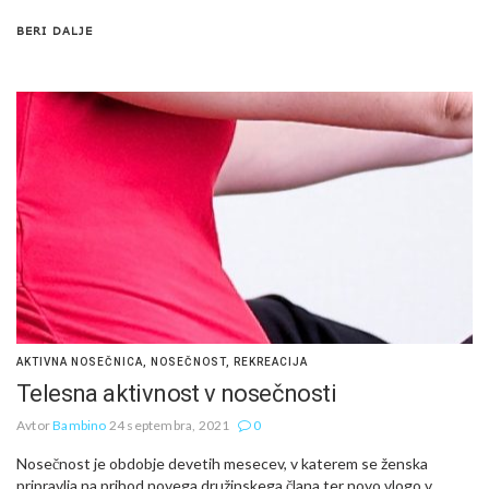
BERI DALJE
AKTIVNA NOSEČNICA
,
NOSEČNOST
,
REKREACIJA
Telesna aktivnost v nosečnosti
Avtor
Bambino
24 septembra, 2021
0
Nosečnost je obdobje devetih mesecev, v katerem se ženska
pripravlja na prihod novega družinskega člana ter novo vlogo v