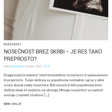
NOSEČNOST
NOSEČNOST BREZ SKRBI – JE RES TAKO
PREPROSTO?
Avtor
Bambino
3 julija, 2021
0
Draga bodoča mamica! Imeti brezskrbno nosečnost ni samoumevno
in preprosto. Tvoje skrbi pa so popolnoma normalne, saj se z njimi
sooča skoraj vsaka nosečnica. Biti noseča in biti popolnoma brez
skrbi je ideal, ki verjetno ne obstaja. Mnoge nosečnice se namreč
soočajo z raznimi strahovi: […]
BERI DALJE