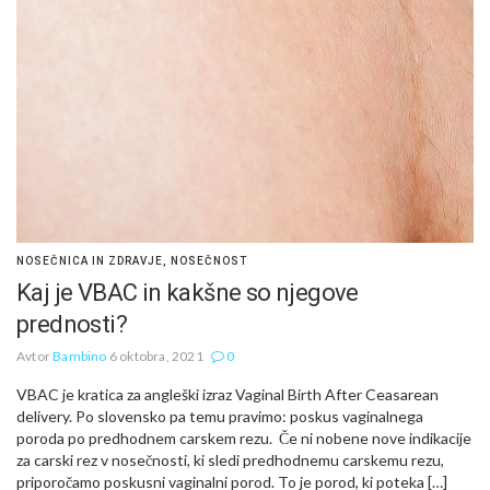
NOSEČNICA IN ZDRAVJE
,
NOSEČNOST
Kaj je VBAC in kakšne so njegove
prednosti?
Avtor
Bambino
6 oktobra, 2021
0
VBAC je kratica za angleški izraz Vaginal Birth After Ceasarean
delivery. Po slovensko pa temu pravimo: poskus vaginalnega
poroda po predhodnem carskem rezu. Če ni nobene nove indikacije
za carski rez v nosečnosti, ki sledi predhodnemu carskemu rezu,
priporočamo poskusni vaginalni porod. To je porod, ki poteka […]