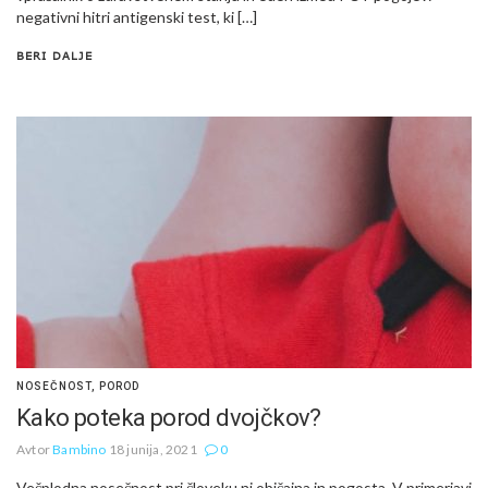
negativni hitri antigenski test, ki […]
BERI DALJE
NOSEČNOST
,
POROD
Kako poteka porod dvojčkov?
Avtor
Bambino
18 junija, 2021
0
Večplodna nosečnost pri človeku ni običajna in pogosta. V primerjavi