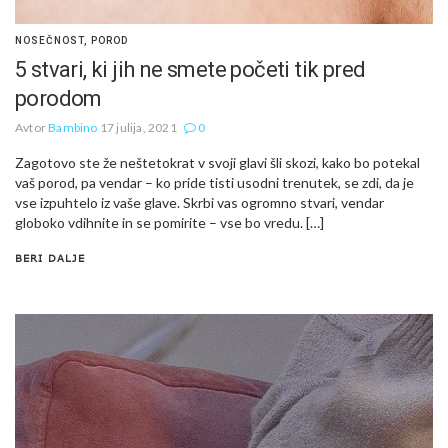
NOSEČNOST
,
POROD
5 stvari, ki jih ne smete početi tik pred
porodom
Avtor
Bambino
17 julija, 2021
0
Zagotovo ste že neštetokrat v svoji glavi šli skozi, kako bo potekal
vaš porod, pa vendar – ko pride tisti usodni trenutek, se zdi, da je
vse izpuhtelo iz vaše glave. Skrbi vas ogromno stvari, vendar
globoko vdihnite in se pomirite – vse bo vredu. […]
BERI DALJE