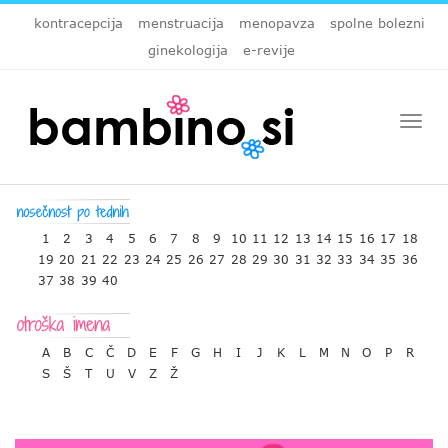
kontracepcija
menstruacija
menopavza
spolne bolezni
ginekologija
e-revije
Togg
navi
1
2
3
4
5
6
7
8
9
10
11
12
13
14
15
16
17
18
19
20
21
22
23
24
25
26
27
28
29
30
31
32
33
34
35
36
37
38
39
40
A
B
C
Č
D
E
F
G
H
I
J
K
L
M
N
O
P
R
S
Š
T
U
V
Z
Ž