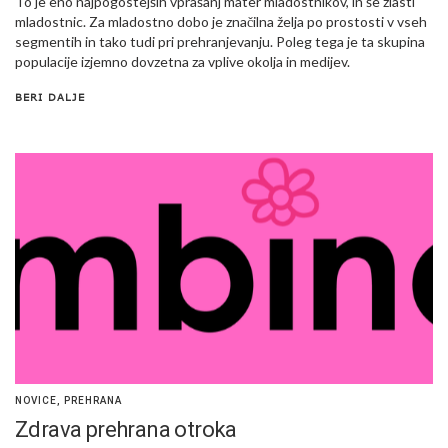
To je eno najpogostejših vprašanj mater mladostnikov, in še zlasti
mladostnic. Za mladostno dobo je značilna želja po prostosti v vseh
segmentih in tako tudi pri prehranjevanju. Poleg tega je ta skupina
populacije izjemno dovzetna za vplive okolja in medijev.
BERI DALJE
NOVICE
,
PREHRANA
Zdrava prehrana otroka