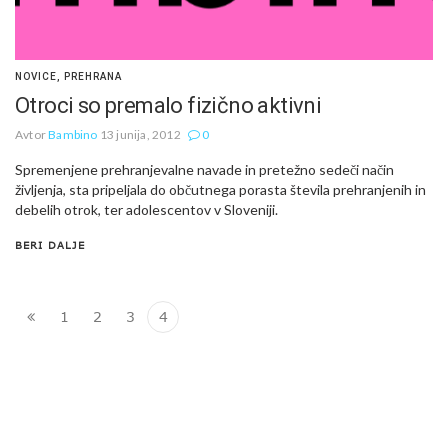
NOVICE
,
PREHRANA
Otroci so premalo fizično aktivni
Avtor
Bambino
13 junija, 2012
0
Spremenjene prehranjevalne navade in pretežno sedeči način
življenja, sta pripeljala do občutnega porasta števila prehranjenih in
debelih otrok, ter adolescentov v Sloveniji.
BERI DALJE
1
2
3
4