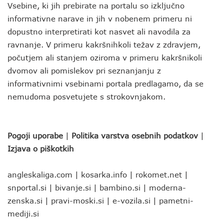
Vsebine, ki jih prebirate na portalu so izključno
informativne narave in jih v nobenem primeru ni
dopustno interpretirati kot nasvet ali navodila za
ravnanje. V primeru kakršnihkoli težav z zdravjem,
počutjem ali stanjem oziroma v primeru kakršnikoli
dvomov ali pomislekov pri seznanjanju z
informativnimi vsebinami portala predlagamo, da se
nemudoma posvetujete s strokovnjakom.
Pogoji uporabe
|
Politika varstva osebnih podatkov
|
Izjava o piškotkih
angleskaliga.com
|
kosarka.info
|
rokomet.net
|
snportal.si
|
bivanje.si
|
bambino.si
|
moderna-
zenska.si
|
pravi-moski.si
|
e-vozila.si
|
pametni-
mediji.si