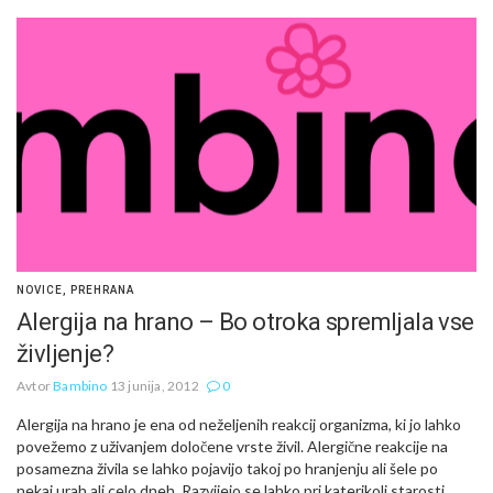
NOVICE
,
PREHRANA
Alergija na hrano – Bo otroka spremljala vse
življenje?
Avtor
Bambino
13 junija, 2012
0
Alergija na hrano je ena od neželjenih reakcij organizma, ki jo lahko
povežemo z uživanjem določene vrste živil. Alergične reakcije na
posamezna živila se lahko pojavijo takoj po hranjenju ali šele po
nekaj urah ali celo dneh. Razvijejo se lahko pri katerikoli starosti,