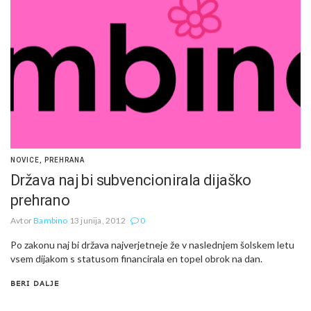
NOVICE
,
PREHRANA
Država naj bi subvencionirala dijaško
prehrano
Avtor
Bambino
13 junija, 2012
0
Po zakonu naj bi država najverjetneje že v naslednjem šolskem letu
vsem dijakom s statusom financirala en topel obrok na dan.
BERI DALJE