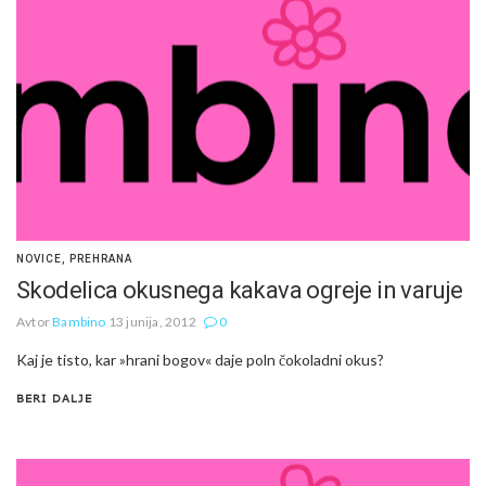
NOVICE
,
PREHRANA
Skodelica okusnega kakava ogreje in varuje
Avtor
Bambino
13 junija, 2012
0
Kaj je tisto, kar »hrani bogov« daje poln čokoladni okus?
BERI DALJE