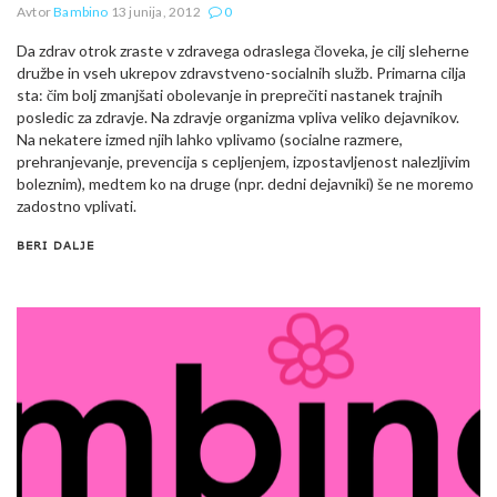
Avtor
Bambino
13 junija, 2012
0
Da zdrav otrok zraste v zdravega odraslega človeka, je cilj sleherne
družbe in vseh ukrepov zdravstveno-socialnih služb. Primarna cilja
sta: čim bolj zmanjšati obolevanje in preprečiti nastanek trajnih
posledic za zdravje. Na zdravje organizma vpliva veliko dejavnikov.
Na nekatere izmed njih lahko vplivamo (socialne razmere,
prehranjevanje, prevencija s cepljenjem, izpostavljenost nalezljivim
boleznim), medtem ko na druge (npr. dedni dejavniki) še ne moremo
zadostno vplivati.
BERI DALJE