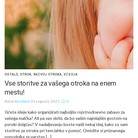
OSTALO
,
OTROK
,
RAZVOJ OTROKA
,
VZGOJA
Vse storitve za vašega otroka na enem
mestu!
Avtor
Bambino
31 avgusta, 2021
0
Iščete ideje kako organizirati najboljšo rojstnodnevno zabavo za
vašega malčka? Ali pa vas skrbi, da bo vašim najmlajšim gostom na
poroki dolgčas? V nadaljevanju boste našli nekaj idej, kako so vam
storitve za otroke pri tem lahko v pomoč. Omislite si priznanega
ponudnika za varstvo […]