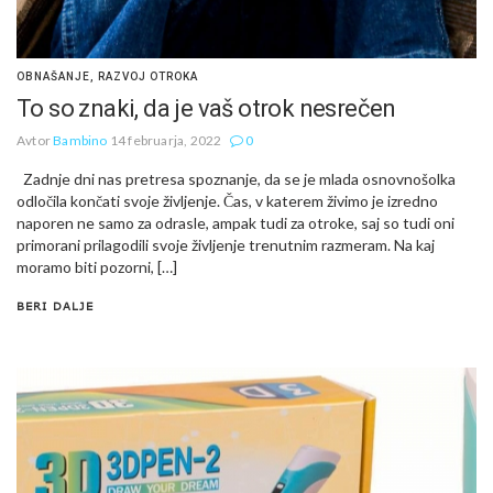
OBNAŠANJE
,
RAZVOJ OTROKA
To so znaki, da je vaš otrok nesrečen
Avtor
Bambino
14 februarja, 2022
0
Zadnje dni nas pretresa spoznanje, da se je mlada osnovnošolka
odločila končati svoje življenje. Čas, v katerem živimo je izredno
naporen ne samo za odrasle, ampak tudi za otroke, saj so tudi oni
primorani prilagodili svoje življenje trenutnim razmeram. Na kaj
moramo biti pozorni, […]
BERI DALJE