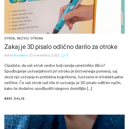
OTROK
,
RAZVOJ OTROKA
Zakaj je 3D pisalo odlično darilo za otroke
Avtor
Bambino
15 novembra, 2021
0
Opažate, da vaš otrok vedno bolj razvija umetniško žilico?
Spodbujanje ustvarjalnosti pri otroku je bistvenega pomena, saj
skozi njo ustvarja in pridobiva kognitivne, čustvene in intelektualne
veščine. Če vaš otrok rad riše in ustvarja, je 3D pisalo odličen način,
kako še dodatno spodbuditi njegovo domišljijo […]
BERI DALJE