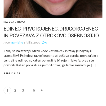
RAZVOJ OTROKA
EDINEC, PRVOROJENEC, DRUGOROJENEC
IN POVEZAVA Z OTROKOVO OSEBNOSTJO
Avtor
Bambino
6 julija, 2020
0
Zakaj se najstarejši otrok vede kot malček in zakaj je najmlajši
sramežljiv? Psihologi razvoj osebnosti vašega otroka povezujejo s
tem, ali je edinec in, kateri po vrsti je bil rojen. Tako je, prav ste
prebrali. Kateri po vrsti se je rodil otrok, ga lahko zaznamuje. […]
BERI DALJE
…
1
2
3
6