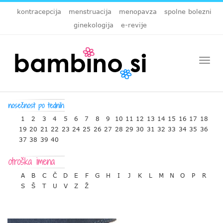
kontracepcija
menstruacija
menopavza
spolne bolezni
ginekologija
e-revije
Togg
navi
1
2
3
4
5
6
7
8
9
10
11
12
13
14
15
16
17
18
19
20
21
22
23
24
25
26
27
28
29
30
31
32
33
34
35
36
37
38
39
40
A
B
C
Č
D
E
F
G
H
I
J
K
L
M
N
O
P
R
S
Š
T
U
V
Z
Ž