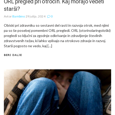
ORL pregled pri otrocih. Kaj morajo vedeti
starši?
Avtor
Bambino
29 julija, 2024
0
Obiski pri zdravniku so sestavni del rasti in razvoja otrok, med njimi
pa so še posebej pomembni ORL pregledi. ORL (otorinolaringološki)
pregledi so ključni za zgodnje odkrivanje in zdravljenje številnih
zdravstvenih težav, ki lahko vplivajo na otrokovo zdravje in razvoj.
Starši pogosto ne vedo, kaj […]
BERI DALJE