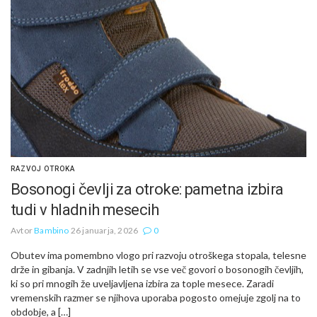
RAZVOJ OTROKA
Bosonogi čevlji za otroke: pametna izbira
tudi v hladnih mesecih
Avtor
Bambino
26 januarja, 2026
0
Obutev ima pomembno vlogo pri razvoju otroškega stopala, telesne
drže in gibanja. V zadnjih letih se vse več govori o bosonogih čevljih,
ki so pri mnogih že uveljavljena izbira za tople mesece. Zaradi
vremenskih razmer se njihova uporaba pogosto omejuje zgolj na to
obdobje, a […]