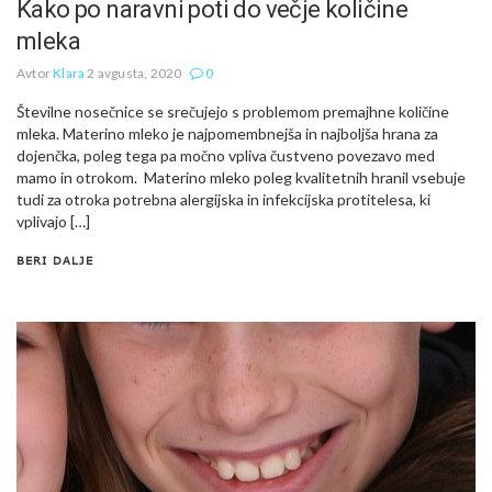
Kako po naravni poti do večje količine
mleka
Avtor
Klara
2 avgusta, 2020
0
Številne nosečnice se srečujejo s problemom premajhne količine
mleka. Materino mleko je najpomembnejša in najboljša hrana za
dojenčka, poleg tega pa močno vpliva čustveno povezavo med
mamo in otrokom. Materino mleko poleg kvalitetnih hranil vsebuje
tudi za otroka potrebna alergijska in infekcijska protitelesa, ki
vplivajo […]
BERI DALJE