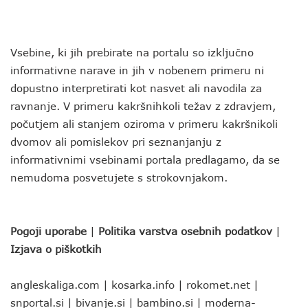
Vsebine, ki jih prebirate na portalu so izključno
informativne narave in jih v nobenem primeru ni
dopustno interpretirati kot nasvet ali navodila za
ravnanje. V primeru kakršnihkoli težav z zdravjem,
počutjem ali stanjem oziroma v primeru kakršnikoli
dvomov ali pomislekov pri seznanjanju z
informativnimi vsebinami portala predlagamo, da se
nemudoma posvetujete s strokovnjakom.
Pogoji uporabe
|
Politika varstva osebnih podatkov
|
Izjava o piškotkih
angleskaliga.com
|
kosarka.info
|
rokomet.net
|
snportal.si
|
bivanje.si
|
bambino.si
|
moderna-