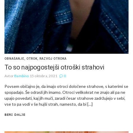
OBNAŠANJE
,
OTROK
,
RAZVOJ OTROKA
To so najpogostejši otroški strahovi
Avtor
Bambino
15 oktobra, 2021
0
Povsem običajno je, da imajo otroci določene strahove, s katerimi se
spopadajo. Še odrasli jih imamo. Otroci velikokrat ne znajo ali pa ne
upajo povedati, kaj jih muči, zaradi česar strahove zadržujejo v sebi,
vse to pa vodi v še hujši strah, namesto, da bi […]
BERI DALJE