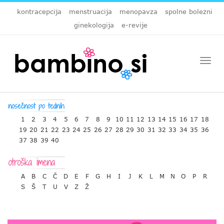
kontracepcija
menstruacija
menopavza
spolne bolezni
ginekologija
e-revije
Togg
navi
1
2
3
4
5
6
7
8
9
10
11
12
13
14
15
16
17
18
19
20
21
22
23
24
25
26
27
28
29
30
31
32
33
34
35
36
37
38
39
40
A
B
C
Č
D
E
F
G
H
I
J
K
L
M
N
O
P
R
S
Š
T
U
V
Z
Ž