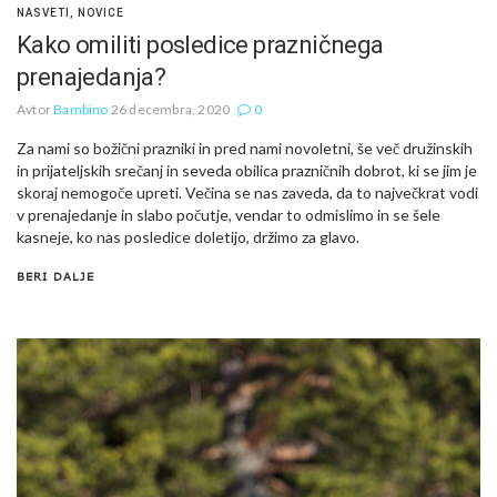
NASVETI
,
NOVICE
Kako omiliti posledice prazničnega
prenajedanja?
Avtor
Bambino
26 decembra, 2020
0
Za nami so božični prazniki in pred nami novoletni, še več družinskih
in prijateljskih srečanj in seveda obilica prazničnih dobrot, ki se jim je
skoraj nemogoče upreti. Večina se nas zaveda, da to največkrat vodi
v prenajedanje in slabo počutje, vendar to odmislimo in se šele
kasneje, ko nas posledice doletijo, držimo za glavo.
BERI DALJE