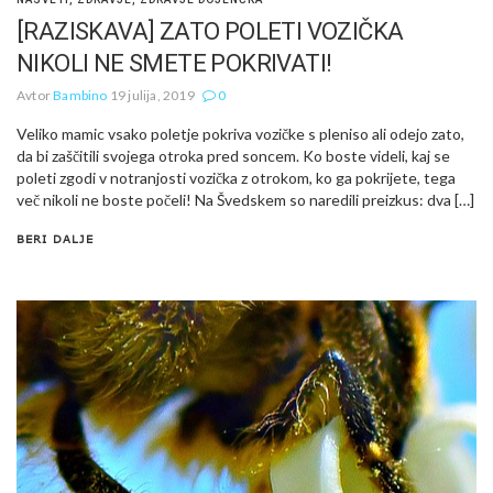
[RAZISKAVA] ZATO POLETI VOZIČKA
NIKOLI NE SMETE POKRIVATI!
Avtor
Bambino
19 julija, 2019
0
Veliko mamic vsako poletje pokriva vozičke s pleniso ali odejo zato,
da bi zaščitili svojega otroka pred soncem. Ko boste videli, kaj se
poleti zgodi v notranjosti vozička z otrokom, ko ga pokrijete, tega
več nikoli ne boste počeli! Na Švedskem so naredili preizkus: dva […]
BERI DALJE