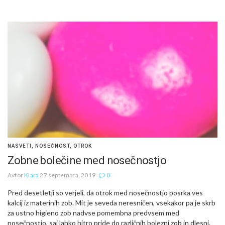
NASVETI
,
NOSEČNOST
,
OTROK
Zobne bolečine med nosečnostjo
Avtor
Klara
27 septembra, 2019
0
Pred desetletji so verjeli, da otrok med nosečnostjo posrka ves
kalcij iz materinih zob. Mit je seveda neresničen, vsekakor pa je skrb
za ustno higieno zob nadvse pomembna predvsem med
nosečnostjo, saj lahko hitro pride do različnih bolezni zob in dlesni.