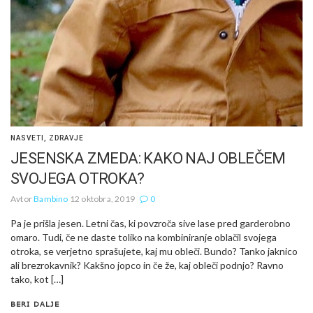
NASVETI
,
ZDRAVJE
JESENSKA ZMEDA: KAKO NAJ OBLEČEM
SVOJEGA OTROKA?
Avtor
Bambino
12 oktobra, 2019
0
Pa je prišla jesen. Letni čas, ki povzroča sive lase pred garderobno
omaro. Tudi, če ne daste toliko na kombiniranje oblačil svojega
otroka, se verjetno sprašujete, kaj mu obleči. Bundo? Tanko jaknico
ali brezrokavnik? Kakšno jopco in če že, kaj obleči podnjo? Ravno
tako, kot […]
BERI DALJE