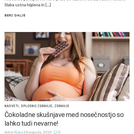
Slaba ustna higiena in […]
BERI DALJE
NASVETI
,
SPLOŠNO ZDRAVJE
,
ZDRAVJE
Čokoladne skušnjave med nosečnostjo so
lahko tudi nevarne!
Avtor
Klara
28 avgusta, 2019
0