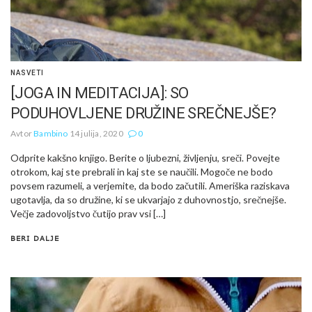
NASVETI
[JOGA IN MEDITACIJA]: SO
PODUHOVLJENE DRUŽINE SREČNEJŠE?
Avtor
Bambino
14 julija, 2020
0
Odprite kakšno knjigo. Berite o ljubezni, življenju, sreči. Povejte
otrokom, kaj ste prebrali in kaj ste se naučili. Mogoče ne bodo
povsem razumeli, a verjemite, da bodo začutili. Ameriška raziskava
ugotavlja, da so družine, ki se ukvarjajo z duhovnostjo, srečnejše.
Večje zadovoljstvo čutijo prav vsi […]
BERI DALJE