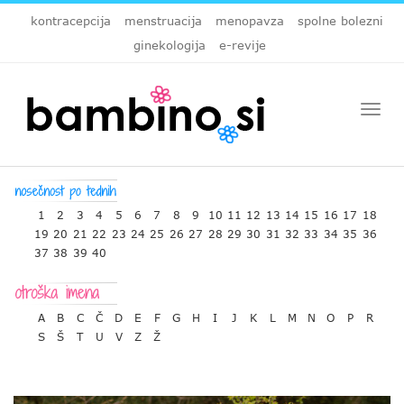
kontracepcija
menstruacija
menopavza
spolne bolezni
ginekologija
e-revije
Togg
navi
1
2
3
4
5
6
7
8
9
10
11
12
13
14
15
16
17
18
19
20
21
22
23
24
25
26
27
28
29
30
31
32
33
34
35
36
37
38
39
40
A
B
C
Č
D
E
F
G
H
I
J
K
L
M
N
O
P
R
S
Š
T
U
V
Z
Ž