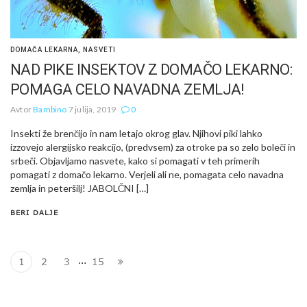
DOMAČA LEKARNA
,
NASVETI
NAD PIKE INSEKTOV Z DOMAČO LEKARNO:
POMAGA CELO NAVADNA ZEMLJA!
Avtor
Bambino
7 julija, 2019
0
Insekti že brenčijo in nam letajo okrog glav. Njihovi piki lahko
izzovejo alergijsko reakcijo, (predvsem) za otroke pa so zelo boleči in
srbeči. Objavljamo nasvete, kako si pomagati v teh primerih
pomagati z domačo lekarno. Verjeli ali ne, pomagata celo navadna
zemlja in peteršilj! JABOLČNI […]
BERI DALJE
…
1
2
3
15