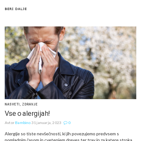
BERI DALJE
NASVETI
,
ZDRAVJE
Vse o alergijah!
Avtor
Bambino
31 januarja, 2023
0
Alergije so tiste nevšečnosti, ki jih povezujemo predvsem s
pomladnim časom in cvetenjem dreves ter trav in za katere stroka