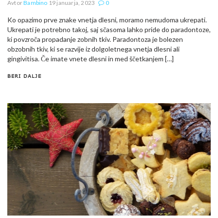
Avtor
Bambino
19 januarja, 2023
0
Ko opazimo prve znake vnetja dlesni, moramo nemudoma ukrepati.
Ukrepati je potrebno takoj, saj sčasoma lahko pride do paradontoze,
ki povzroča propadanje zobnih tkiv. Paradontoza je bolezen
obzobnih tkiv, ki se razvije iz dolgoletnega vnetja dlesni ali
gingivitisa. Če imate vnete dlesni in med ščetkanjem […]
BERI DALJE