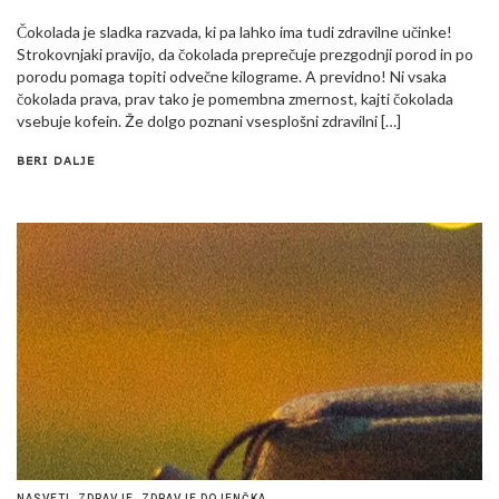
Čokolada je sladka razvada, ki pa lahko ima tudi zdravilne učinke!
Strokovnjaki pravijo, da čokolada preprečuje prezgodnji porod in po
porodu pomaga topiti odvečne kilograme. A previdno! Ni vsaka
čokolada prava, prav tako je pomembna zmernost, kajti čokolada
vsebuje kofein. Že dolgo poznani vsesplošni zdravilni […]
BERI DALJE
NASVETI
,
ZDRAVJE
,
ZDRAVJE DOJENČKA