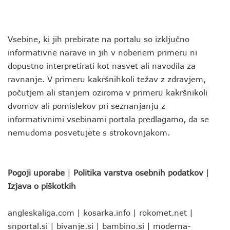
Vsebine, ki jih prebirate na portalu so izključno
informativne narave in jih v nobenem primeru ni
dopustno interpretirati kot nasvet ali navodila za
ravnanje. V primeru kakršnihkoli težav z zdravjem,
počutjem ali stanjem oziroma v primeru kakršnikoli
dvomov ali pomislekov pri seznanjanju z
informativnimi vsebinami portala predlagamo, da se
nemudoma posvetujete s strokovnjakom.
Pogoji uporabe
|
Politika varstva osebnih podatkov
|
Izjava o piškotkih
angleskaliga.com
|
kosarka.info
|
rokomet.net
|
snportal.si
|
bivanje.si
|
bambino.si
|
moderna-