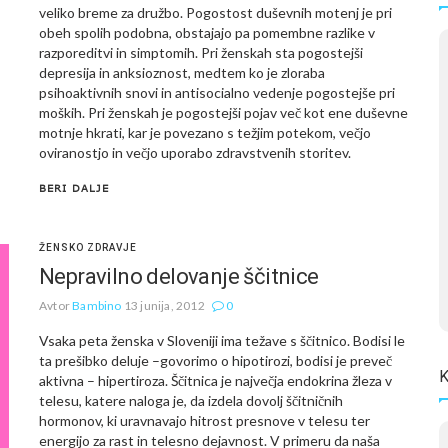
veliko breme za družbo. Pogostost duševnih motenj je pri
obeh spolih podobna, obstajajo pa pomembne razlike v
razporeditvi in simptomih. Pri ženskah sta pogostejši
depresija in anksioznost, medtem ko je zloraba
psihoaktivnih snovi in antisocialno vedenje pogostejše pri
moških. Pri ženskah je pogostejši pojav več kot ene duševne
motnje hkrati, kar je povezano s težjim potekom, večjo
oviranostjo in večjo uporabo zdravstvenih storitev.
BERI DALJE
ŽENSKO ZDRAVJE
Nepravilno delovanje ščitnice
Avtor
Bambino
13 junija, 2012
0
Vsaka peta ženska v Sloveniji ima težave s ščitnico. Bodisi le
ta prešibko deluje –govorimo o hipotirozi, bodisi je preveč
K
aktivna – hipertiroza. Ščitnica je največja endokrina žleza v
telesu, katere naloga je, da izdela dovolj ščitničnih
hormonov, ki uravnavajo hitrost presnove v telesu ter
energijo za rast in telesno dejavnost. V primeru da naša