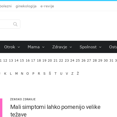
bolezni
ginekologija
e-revije
Otrok
Mama
Zdravje
Spolnost
Ost
1
12
13
14
15
16
17
18
19
20
21
22
23
24
25
26
27
28
29
30
31
J
K
L
M
N
O
P
R
S
Š
T
U
V
Z
Ž
ŽENSKO ZDRAVJE
Mali simptomi lahko pomenijo velike
težave