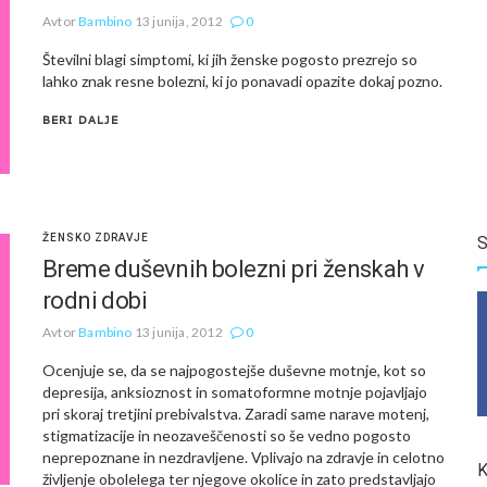
Avtor
Bambino
13 junija, 2012
0
Številni blagi simptomi, ki jih ženske pogosto prezrejo so
lahko znak resne bolezni, ki jo ponavadi opazite dokaj pozno.
BERI DALJE
ŽENSKO ZDRAVJE
S
Breme duševnih bolezni pri ženskah v
rodni dobi
Avtor
Bambino
13 junija, 2012
0
Ocenjuje se, da se najpogostejše duševne motnje, kot so
depresija, anksioznost in somatoformne motnje pojavljajo
pri skoraj tretjini prebivalstva. Zaradi same narave motenj,
stigmatizacije in neozaveščenosti so še vedno pogosto
neprepoznane in nezdravljene. Vplivajo na zdravje in celotno
K
življenje obolelega ter njegove okolice in zato predstavljajo