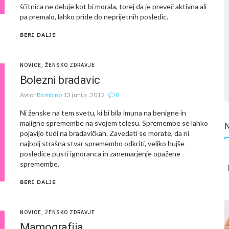
ščitnica ne deluje kot bi morala, torej da je preveč aktivna ali
pa premalo, lahko pride do neprijetnih posledic.
BERI DALJE
NOVICE
,
ŽENSKO ZDRAVJE
Bolezni bradavic
Avtor
Bambino
13 junija, 2012
0
Ni ženske na tem svetu, ki bi bila imuna na benigne in
maligne spremembe na svojem telesu. Spremembe se lahko
pojavijo tudi na bradavičkah. Zavedati se morate, da ni
najbolj strašna stvar spremembo odkriti, veliko hujše
posledice pusti ignoranca in zanemarjenje opažene
spremembe.
BERI DALJE
NOVICE
,
ŽENSKO ZDRAVJE
Mamografija