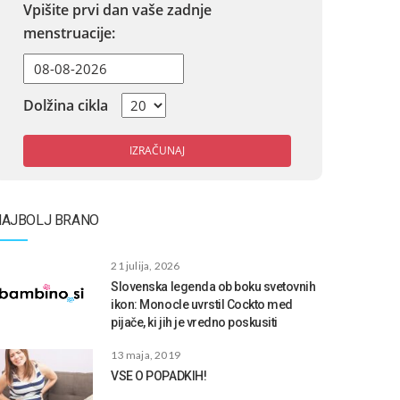
Vpišite prvi dan vaše zadnje
menstruacije:
Dolžina cikla
IZRAČUNAJ
NAJBOLJ BRANO
21 julija, 2026
Slovenska legenda ob boku svetovnih
ikon: Monocle uvrstil Cockto med
pijače, ki jih je vredno poskusiti
13 maja, 2019
VSE O POPADKIH!