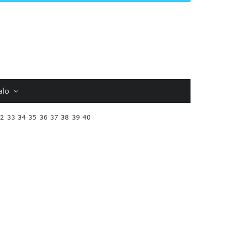
alo
32
33
34
35
36
37
38
39
40