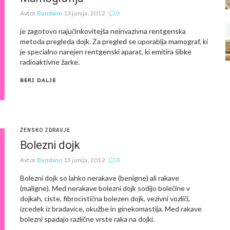
Avtor
Bambino
13 junija, 2012
0
je zagotovo najučinkovitejša neinvazivna rentgenska
metoda pregleda dojk. Za pregled se uporablja mamograf, ki
je specialno narejen rentgenski aparat, ki emitira šibke
radioaktivne žarke.
BERI DALJE
ŽENSKO ZDRAVJE
Bolezni dojk
Avtor
Bambino
13 junija, 2012
0
Bolezni dojk so lahko nerakave (benigne) ali rakave
(maligne). Med nerakave bolezni dojk sodijo bolečine v
dojkah, ciste, fibrocistična bolezen dojk, vezivni vozliči,
izcedek iz bradavice, okužbe in ginekomastija. Med rakave
bolezni spadajo različne vrste raka na dojki.