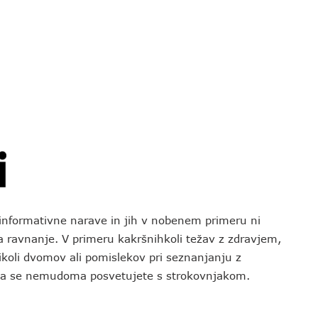
o informativne narave in jih v nobenem primeru ni
za ravnanje. V primeru kakršnihkoli težav z zdravjem,
koli dvomov ali pomislekov pri seznanjanju z
 da se nemudoma posvetujete s strokovnjakom.