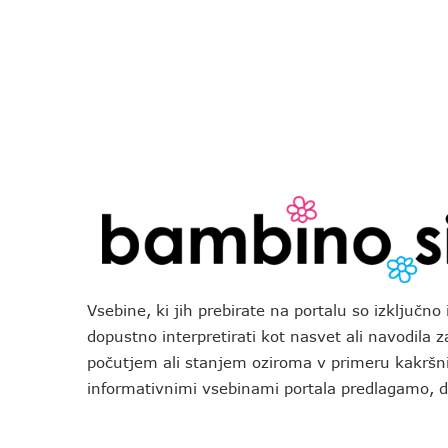
Vsebine, ki jih prebirate na portalu so izključn
dopustno interpretirati kot nasvet ali navodila 
počutjem ali stanjem oziroma v primeru kakršni
informativnimi vsebinami portala predlagamo,