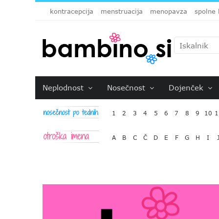
kontracepcija
menstruacija
menopavza
spolne 
Neplodnost
Nosečnost
Dojenček
1
2
3
4
5
6
7
8
9
10
1
A
B
C
Č
D
E
F
G
H
I