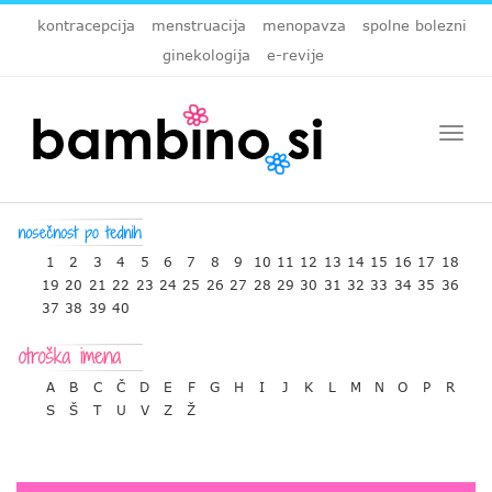
kontracepcija
menstruacija
menopavza
spolne bolezni
ginekologija
e-revije
Togg
navi
1
2
3
4
5
6
7
8
9
10
11
12
13
14
15
16
17
18
19
20
21
22
23
24
25
26
27
28
29
30
31
32
33
34
35
36
37
38
39
40
A
B
C
Č
D
E
F
G
H
I
J
K
L
M
N
O
P
R
S
Š
T
U
V
Z
Ž