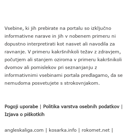
Vsebine, ki jih prebirate na portalu so izključno
informativne narave in jih v nobenem primeru ni
dopustno interpretirati kot nasvet ali navodila za
ravnanje. V primeru kakršnihkoli težav z zdravjem,
počutjem ali stanjem oziroma v primeru kakršnikoli
dvomov ali pomislekov pri seznanjanju z
informativnimi vsebinami portala predlagamo, da se
nemudoma posvetujete s strokovnjakom.
Pogoji uporabe
|
Politika varstva osebnih podatkov
|
Izjava o piškotkih
angleskaliga.com
|
kosarka.info
|
rokomet.net
|