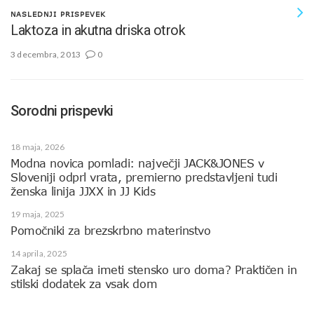
NASLEDNJI PRISPEVEK
Laktoza in akutna driska otrok
3 decembra, 2013
0
Sorodni prispevki
18 maja, 2026
Modna novica pomladi: največji JACK&JONES v
Sloveniji odprl vrata, premierno predstavljeni tudi
ženska linija JJXX in JJ Kids
19 maja, 2025
Pomočniki za brezskrbno materinstvo
14 aprila, 2025
Zakaj se splača imeti stensko uro doma? Praktičen in
stilski dodatek za vsak dom