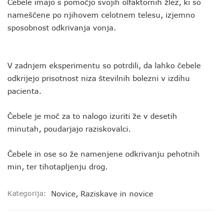
Čebele imajo s pomočjo svojih olfaktornih žlez, ki so
nameščene po njihovem celotnem telesu, izjemno
sposobnost odkrivanja vonja.
V zadnjem eksperimentu so potrdili, da lahko čebele
odkrijejo prisotnost niza številnih bolezni v izdihu
pacienta.
Čebele je moč za to nalogo izuriti že v desetih
minutah, poudarjajo raziskovalci.
Čebele in ose so že namenjene odkrivanju pehotnih
min, ter tihotapljenju drog.
Kategorija:
Novice
,
Raziskave in novice